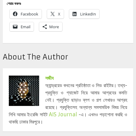
শেয়ার করুনঃ
Facebook
X
LinkedIn
Email
More
About The Author
সজীব
অ্যান্ড্রয়েড কথনের প্রতিষ্ঠাতা ও লিড রাইটার। তথ্য-
প্রযুক্তি ও গ্যাজেট নিয়ে আমার আগ্রহের কমতি
নেই। প্রযুক্তি ছাড়াও ব্লগ ও গল্প লেখায়ও আগ্রহ
রয়েছে। প্রযুক্তিসহ অন্যান্য সমসাময়িক বিষয় নিয়ে
লিখি আমার ইংরেজি সাইট
AIS Journal
-এ। এখনও পড়াশোনা করছি ও
থাকছি ঢাকার মিরপুরে।