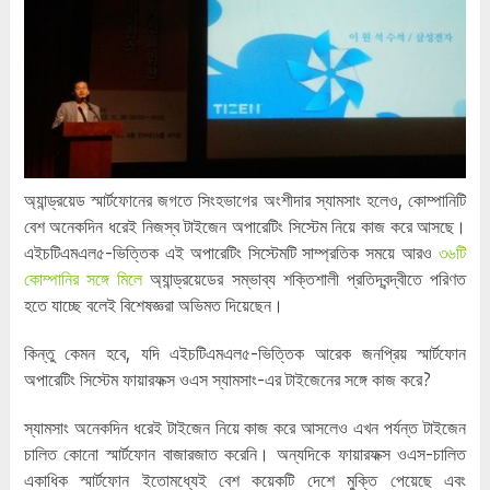
অ্যান্ড্রয়েড স্মার্টফোনের জগতে সিংহভাগের অংশীদার স্যামসাং হলেও, কোম্পানিটি
বেশ অনেকদিন ধরেই নিজস্ব টাইজেন অপারেটিং সিস্টেম নিয়ে কাজ করে আসছে।
এইচটিএমএল৫-ভিত্তিক এই অপারেটিং সিস্টেমটি সাম্প্রতিক সময়ে আরও
৩৬টি
কোম্পানির সঙ্গে মিলে
অ্যান্ড্রয়েডের সম্ভাব্য শক্তিশালী প্রতিদ্বন্দ্বীতে পরিণত
হতে যাচ্ছে বলেই বিশেষজ্ঞরা অভিমত দিয়েছেন।
কিন্তু কেমন হবে, যদি এইচটিএমএল৫-ভিত্তিক আরেক জনপ্রিয় স্মার্টফোন
অপারেটিং সিস্টেম ফায়ারফক্স ওএস স্যামসাং-এর টাইজেনের সঙ্গে কাজ করে?
স্যামসাং অনেকদিন ধরেই টাইজেন নিয়ে কাজ করে আসলেও এখন পর্যন্ত টাইজেন
চালিত কোনো স্মার্টফোন বাজারজাত করেনি। অন্যদিকে ফায়ারফক্স ওএস-চালিত
একাধিক স্মার্টফোন ইতোমধ্যেই বেশ কয়েকটি দেশে মুক্তি পেয়েছে এবং