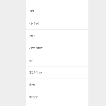
খবর
গেম লিস্ট
গেমস
গেমস রিভিউ
ছবি
টিউটোরিয়াল
টিপস
ট্যাবলেট