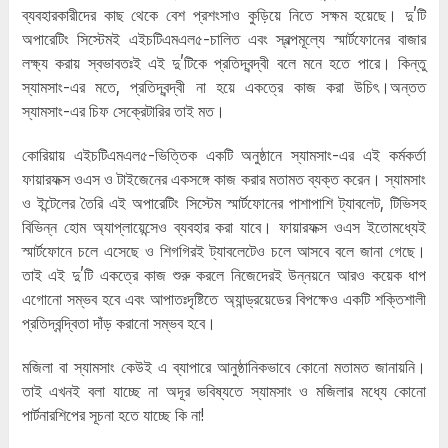
ব্যবহারকারীদের কাছ থেকে বেশ প্রশংসাও কুড়িয়ে নিতে সক্ষম হয়েছে। দু’টি
অপারেটিং সিস্টেমই এইচটিএমএল৫-চালিত এবং স্বল্পমূল্যে স্মার্টফোনের বাজার
লক্ষ্য করায় স্বভাবতঃই এই দু’টিকে প্রতিদ্বন্দ্বী বলে মনে হতে পারে। কিন্তু
স্যামসাং-এর মতে, প্রতিদ্বন্দ্বী না হয়ে একত্রে কাজ করা উচিৎ।অন্তত
স্যামসাং-এর চিফ সেক্রেটারির তাই মত।
কোরিয়ায় এইচটিএমএল৫-ভিত্তিক একটি অনুষ্ঠানে স্যামসাং-এর এই কর্মকর্তা
ফায়ারফক্স ওএস ও টাইজেনের একসঙ্গে কাজ করার মতামত ব্যক্ত করেন। স্যামসাং
ও ইন্টেলের তৈরি এই অপারেটিং সিস্টেম স্মার্টফোনের পাশাপাশি ট্যাবলেট, টিভিসহ
বিভিন্ন হোম অ্যাপ্লায়েন্সেও ব্যবহার করা যাবে। ফায়ারফক্স ওএস ইতোমধ্যেই
স্মার্টফোনে চলে এসেছে ও শিগগিরই ট্যাবলেটেও চলে আসবে বলে জানা গেছে।
তাই এই দু’টি একত্রে কাজ শুরু করলে নিজেদেরই উন্নয়নে আরও কয়েক ধাপ
এগোনো সম্ভব হবে এবং আপাতঃদৃষ্টিতে অ্যান্ড্রয়েডের বিপক্ষেও একটি শক্তিশালী
প্রতিদ্বন্দ্বিতা দাঁড় করানো সম্ভব হবে।
মজিলা বা স্যামসাং কেউই এ ব্যাপারে আনুষ্ঠানিকভাবে কোনো মতামত জানায়নি।
তাই এখনই বলা যাচ্ছে না অদূর ভবিষ্যতে স্যামসাং ও মজিলার মধ্যে কোনো
পার্টনারশিপের সূচনা হতে যাচ্ছে কি না!