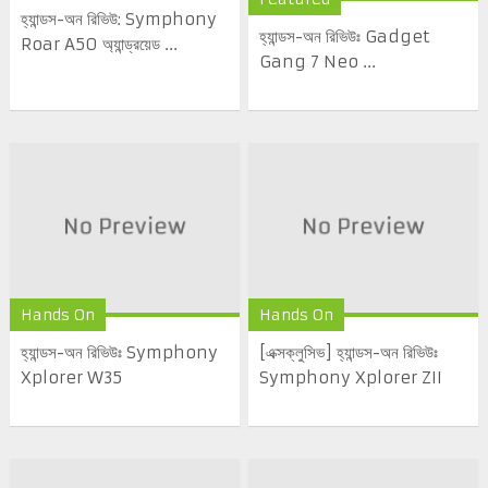
হ্যান্ডস-অন রিভিউ: Symphony
হ্যান্ডস-অন রিভিউঃ Gadget
Roar A50 অ্যান্ড্রয়েড ...
Gang 7 Neo ...
Hands On
Hands On
হ্যান্ডস-অন রিভিউঃ Symphony
[এক্সক্লুসিভ] হ্যান্ডস-অন রিভিউঃ
Xplorer W35
Symphony Xplorer ZII