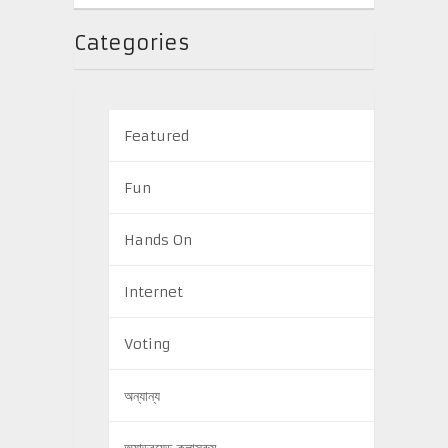
Categories
Featured
Fun
Hands On
Internet
Voting
অন্যান্য