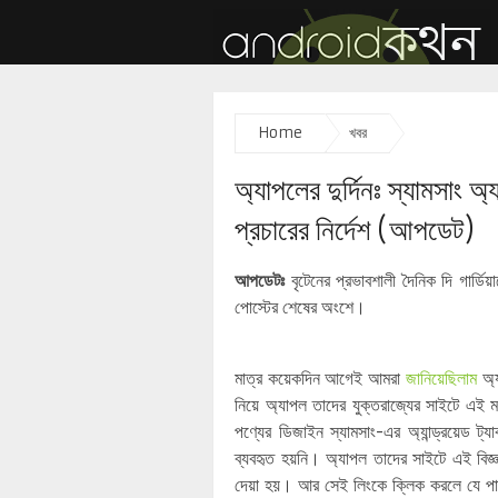
Home
খবর
অ্যাপলের দুর্দিনঃ স্যামসাং 
প্রচারের নির্দেশ (আপডেট)
আপডেটঃ
বৃটেনের প্রভাবশালী দৈনিক দি গার্ড
পোস্টের শেষের অংশে।
মাত্র কয়েকদিন আগেই আমরা
জানিয়েছিলাম
অ্য
নিয়ে অ্যাপল তাদের যুক্তরাজ্যের সাইটে এই ম
পণ্যের ডিজাইন স্যামসাং-এর অ্যান্ড্রয়েড ট
ব্যবহৃত হয়নি। অ্যাপল তাদের সাইটে এই বিজ্
দেয়া হয়। আর সেই লিংকে ক্লিক করলে যে পা