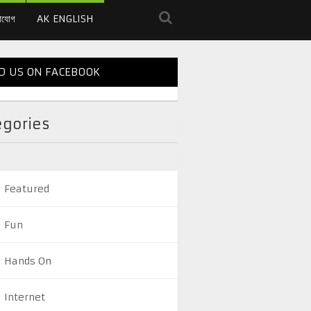
াযোগ
AK ENGLISH
D US ON FACEBOOK
egories
Featured
Fun
Hands On
Internet