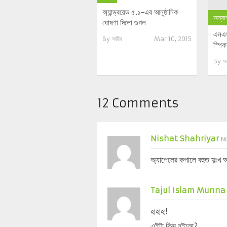
অ্যান্ড্রয়েড ৫.১-এর আনুষ্ঠানিক
অন্যান
ঘোষণা দিলো গুগল
এনএফস
By
সজীব
Mar 10, 2015
স্পিক
By
স
12 Comments
Nishat Shahriyar
NO
অ্যাপেলের কপালে বহুত দুঃখ আছ
Tajul Islam Munna
হাহাহা!
এইটা কিসু হইলো?