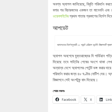
অবশ্য অ্যাপল জানিয়েছে, বিবৃতি পরিবর্তন ক
বলার পর বিচারকদের একজন তা মানেননি এবং ৪৮
ওয়েবসাইটের
প্রথম পাতায় প্রকাশের নির্দেশ দি
আপডেট
আদালতের নির্দেশানুযায়ী ১১ পয়েন্ট এরিয়াল ফন্টেই বিজ্ঞাপনটি প্
অ্যাপল অবশেষে যুক্তরাজ্যের দি গার্ডিয়ান পত
দিয়েছে তবে সাইটের শেষের অংশে থাকা লেখা
অন্যান্য দেশে অ্যাপলের পেটেন্ট ভঙ্গ করার দ
পরিবর্তন করার জন্য ৪৮ ঘণ্টার নোটিশ দেয়। 
বিজ্ঞাপনে সেই অংশটুকু বাদ দিয়েছে।
শেয়ার করুনঃ
Facebook
X
Lin