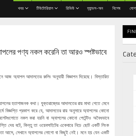
খবর
টিউটোরিয়াল
রিভিউ
হ্যান্ডস-অন
বিশেষ
যোগ
FIN
অ্যাপলের পণ্য নকল করেনি তা আরও স্পষ্টভাবে
Cat
িয়ানে আজ অ্যাপল আদালতের রুলিং অনুযায়ী বিজ্ঞাপন দিয়েছে। বিস্তারিত
াপলের হতাশাজনক কথা। যুক্তরাজ্যের আদালতের রায় মাথা পেতে মেনে
র্মে বিজ্ঞপ্তি প্রকাশ করে যে, আদালতের রায় অনুসারে অ্যাপলের কোনো
্যাবলেটগুলোতে নকল করা হয়নি বা অ্যাপলের কোনো পেটেন্টও অবৈধভাবে
ঞপ্তি দেয় বটে, কিন্তু তা ওয়েবসাইটের একেবারে নিচে ছোট একটি লিংক
তা আসে, সেখানে অ্যাপলের লোগো বা কিছুই নেই। মনে হয় যেন একটি