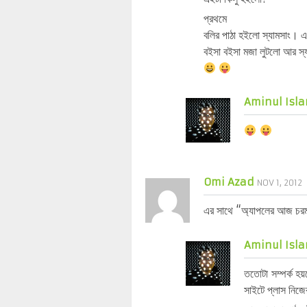
প্রথমে
বলির পাঠা হইলো স্যামসাং। এখ
বইসা বইসা মজা লুটলো আর স্য
Aminul Isla
Omi Azad
NOV 1, 2012
এর সাথে “অ্যাপলের আজ চরম দ
Aminul Isla
ততোটা সম্পর্ক হ
সাইটে প্লাস নিজের