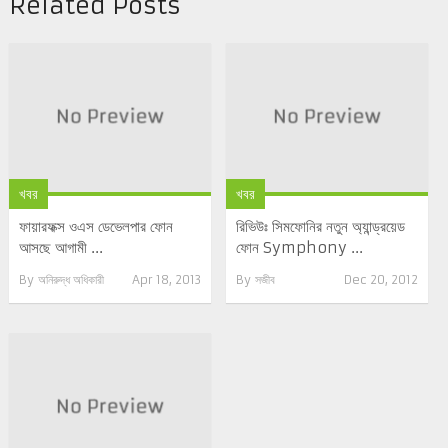
Related Posts
খবর
খবর
ফায়ারফক্স ওএস ডেভেলপার ফোন
রিভিউঃ সিমফোনির নতুন অ্যান্ড্রয়েড
আসছে আগামী ...
ফোন Symphony ...
By
অনিরুদ্ধ অধিকারী
Apr 18, 2013
By
সজীব
Dec 20, 2012