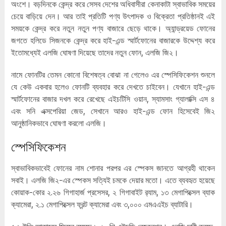
অংশে। বড়দিনকে কেন্দ্র করে সেসব দেশের অধিবাসীরা কেনাকাটা স্বাভাবিক সময়ের
চেয়ে বাড়িয়ে দেন। আর তাই প্রতিটি পণ্য উৎপাদক ও বিক্রেতা প্রতিষ্ঠানই এই
সময়কে কেন্দ্র করে নতুন নতুন পণ্য বাজারে ছেড়ে থাকে। অ্যান্ড্রয়েড ফোনের
জগতে হলিডে সিজনকে কেন্দ্র করে হাই-এন্ড স্মার্টফোনের বাজারকে উদ্দেশ্য করে
ইতোমধ্যেই এলজি ঘোষণা দিয়েছে তাদের নতুন ফোন, এলজি জি২।
নামে ফোনটির তেমন কোনো বিশেষত্ব বোঝা না গেলেও এর স্পেসিফিকেশন শুনলে
যে কেউ একবার হলেও ফোনটি ব্যবহার করে দেখতে চাইবেন। যেখানে হাই-এন্ড
স্মার্টফোনের বাজার দখল করে রেখেছে এইচটিসি ওয়ান, স্যামসাং গ্যালাক্সি এস ৪
এবং সনি এক্সপেরিয়া জেড, সেখানে আরও হাই-এন্ড ফোন হিসেবেই জি২
আনুষ্ঠানিকভাবে ঘোষণা করলো এলজি।
স্পেসিফিকেশন
স্বাভাবিকভাবেই ফোনের নাম শোনার পরপর এর স্পেকস জানতে আগ্রহী থাকেন
সবাই। এলজি জি২-এর স্পেকস সত্যিই চমকে দেয়ার মতো। এতে ব্যবহৃত হয়েছে
কোয়াক-কোর ২.২৬ গিগাহার্জ প্রসেসর, ২ গিগাবাইট র‌্যাম, ১৩ মেগাপিক্সেল ব্যাক
ক্যামেরা, ২.১ মেগাপিক্সেল ফ্রন্ট ক্যামেরা এবং ৩,০০০ এমএএইচ ব্যাটারি।