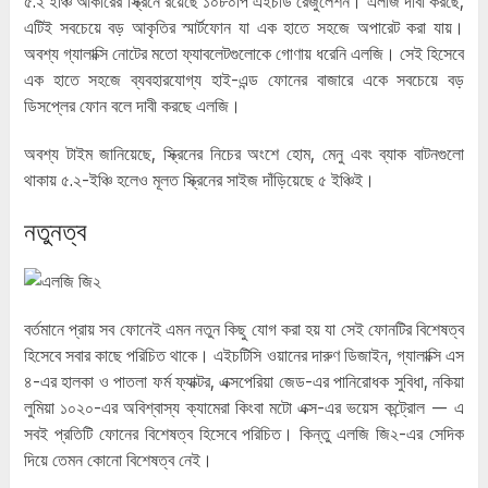
৫.২ ইঞ্চি আকারের স্ক্রিনে রয়েছে ১০৮০পি এইচডি রেজুলেশন। এলজি দাবী করছে,
এটিই সবচেয়ে বড় আকৃতির স্মার্টফোন যা এক হাতে সহজে অপারেট করা যায়।
অবশ্য গ্যালাক্সি নোটের মতো ফ্যাবলেটগুলোকে গোণায় ধরেনি এলজি। সেই হিসেবে
এক হাতে সহজে ব্যবহারযোগ্য হাই-এন্ড ফোনের বাজারে একে সবচেয়ে বড়
ডিসপ্লের ফোন বলে দাবী করছে এলজি।
অবশ্য টাইম জানিয়েছে, স্ক্রিনের নিচের অংশে হোম, মেনু এবং ব্যাক বাটনগুলো
থাকায় ৫.২-ইঞ্চি হলেও মূলত স্ক্রিনের সাইজ দাঁড়িয়েছে ৫ ইঞ্চিই।
নতুনত্ব
বর্তমানে প্রায় সব ফোনেই এমন নতুন কিছু যোগ করা হয় যা সেই ফোনটির বিশেষত্ব
হিসেবে সবার কাছে পরিচিত থাকে। এইচটিসি ওয়ানের দারুণ ডিজাইন, গ্যালাক্সি এস
৪-এর হালকা ও পাতলা ফর্ম ফ্যাক্টর, এক্সপেরিয়া জেড-এর পানিরোধক সুবিধা, নকিয়া
লুমিয়া ১০২০-এর অবিশ্বাস্য ক্যামেরা কিংবা মটো এক্স-এর ভয়েস কন্ট্রোল — এ
সবই প্রতিটি ফোনের বিশেষত্ব হিসেবে পরিচিত। কিন্তু এলজি জি২-এর সেদিক
দিয়ে তেমন কোনো বিশেষত্ব নেই।