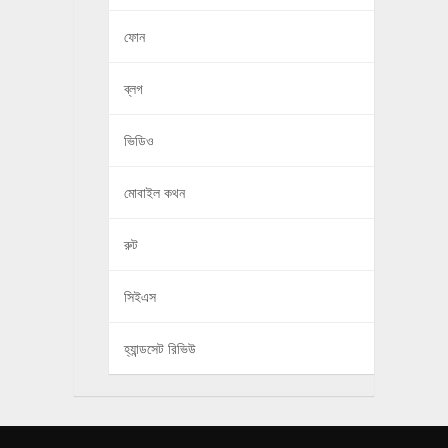
ফোন
ব্লগ
ভিডিও
মোবাইল কথন
রুট
সিইএস
হ্যান্ডসেট রিভিউ