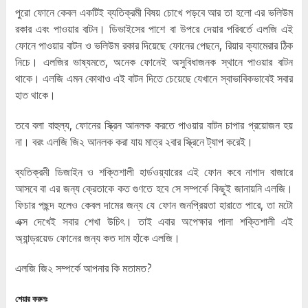
পুরো ফোনে কেবল একটিই ব্যতিক্রমী বিষয় চোখে পড়বে আর তা হলো এর ভলিউম
রকার এবং পাওয়ার বাটন। ডিভাইসের পাশে বা উপরে দেয়ার পরিবর্তে এলজি এই
ফোনে পাওয়ার বাটন ও ভলিউম রকার দিয়েছে ফোনের পেছনে, রিয়ার ক্যামেরার ঠিক
নিচে। এলজির ভাষ্যমতে, অনেক ফোনেই অসুবিধাজনক স্থানে পাওয়ার বাটন
থাকে। এলজি এমন কোথাও এই বাটন দিতে চেয়েছে যেখানে স্বাভাবিকভাবেই সবার
হাত থাকে।
তবে বলা বাহুল্য, ফোনের স্ক্রিন আনলক করতে পাওয়ার বাটন চাপার প্রয়োজন হয়
না। বরং এলজি জি২ আনলক করা যায় মাত্র ২বার স্ক্রিনে ট্যাপ করেই।
ব্যতিক্রমী ডিজাইন ও শক্তিশালী হার্ডওয়্যারের এই ফোন কবে নাগাদ বাজারে
আসবে বা এর জন্য ক্রেতাকে কত গুণতে হবে সে সম্পর্কে কিছুই জানায়নি এলজি।
ফিচার পছন্দ হলেও কেবল দামের জন্য যে ফোন জনপ্রিয়তা হারাতে পারে, তা মটো
এক্স দেখেই সবার শেখা উচিৎ। তাই এবার অপেক্ষার পালা শক্তিশালী এই
অ্যান্ড্রয়েড ফোনের জন্য কত দাম হাঁকে এলজি।
এলজি জি২ সম্পর্কে আপনার কি মতামত?
শেয়ার করুনঃ