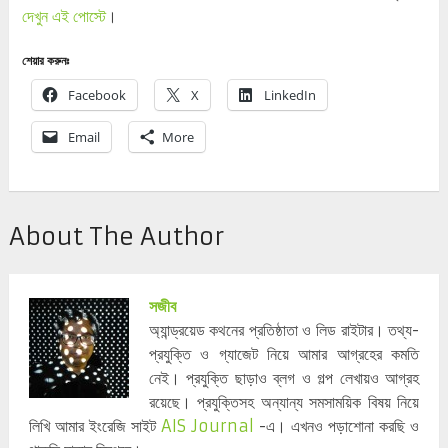
দেখুন এই পোস্টে
।
শেয়ার করুনঃ
Facebook
X
LinkedIn
Email
More
About The Author
সজীব
অ্যান্ড্রয়েড কথনের প্রতিষ্ঠাতা ও লিড রাইটার। তথ্য-
প্রযুক্তি ও গ্যাজেট নিয়ে আমার আগ্রহের কমতি
নেই। প্রযুক্তি ছাড়াও ব্লগ ও গল্প লেখায়ও আগ্রহ
রয়েছে। প্রযুক্তিসহ অন্যান্য সমসাময়িক বিষয় নিয়ে
লিখি আমার ইংরেজি সাইট
AIS Journal
-এ। এখনও পড়াশোনা করছি ও