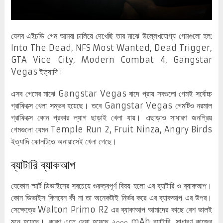
যেসব এইচডি গেম আমরা চালিয়ে দেখেছি তার মাঝে উল্লেখযোগ্য গেমগুলো হল:
Into The Dead, NFS Most Wanted, Dead Trigger,
GTA Vice City, Modern Combat 4, Gangstar
Vegas ইত্যাদি।
এসব গেমের মাঝে Gangstar Vegas বাদে প্রায় সবগুলো গেমই সর্বোচ্চ
গ্রাফিক্সে খেলা সম্ভব হয়েছে। তবে Gangstar Vegas গেমটিও নরমাল
গ্রাফিক্সে কোন প্রকার ল্যাগ ছাড়াই খেলা যায়। এছাড়াও সাধারণ জনপ্রিয়
গেমগুলো যেমন Temple Run 2, Fruit Ninza, Angry Birds
ইত্যাদি ফোনটিতে অনায়াসেই খেলা গেছে।
ব্যাটারি ব্যাকআপ
যেকোন স্মার্ট ডিভাইসের সবচেয়ে গুরুত্বপূর্ণ বিষয় হলো এর ব্যাটারি ও ব্যাকআপ।
কোন ডিভাইস কিনবেন কী না তা অনেকটাই নির্ভর করে এর ব্যাকআপ এর উপর।
সেক্ষেত্রে Walton Primo R2 এর ব্যাকাআপ আমাদের কাছে বেশ ভালই
মনে হয়েছে। কারণ এতে দেয়া হয়েছে ২০০০ mAh ব্যাটারি, সাধারণ কাজের