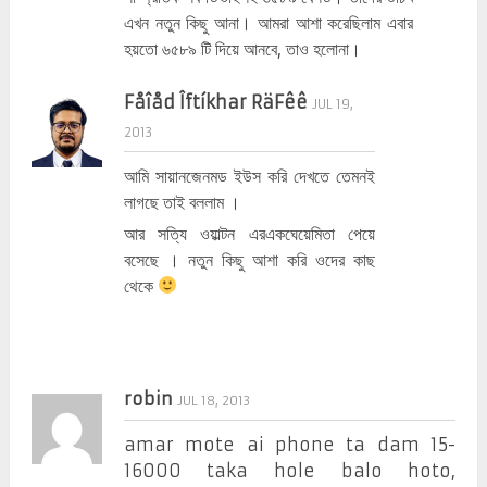
এখন নতুন কিছু আনা। আমরা আশা করেছিলাম এবার
হয়তো ৬৫৮৯ টি দিয়ে আনবে, তাও হলোনা।
Fåîåd Îftíkhar RäFêê
JUL 19,
2013
আমি সায়ানজেনমড ইউস করি দেখতে তেমনই
লাগছে তাই বললাম ।
আর সত্যি ওয়াল্টন এরএকঘেয়েমিতা পেয়ে
বসেছে । নতুন কিছু আশা করি ওদের কাছ
থেকে
robin
JUL 18, 2013
amar mote ai phone ta dam 15-
16000 taka hole balo hoto,