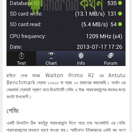
ছবিতে দেখা যাচ্ছে Walton Primo R2 এর Antutu
Benchmark স্কোর ১২৯২৮ যা প্রায় ১৩ হাজারের কাছাকাছি। অর্থাৎ এর
বেঞ্চমার্ক স্কোরই প্রমাণ করে ডিভাইসটি গেমিং ও উচ্চ পারফরম্যান্সের কাজের জন্য
কতটা উপযোগী।
গেমিং
একটি ডিভাইস ঠিক কতটুকু পারফরম্যান্স দিতে পারে তার অনেকটাই এর গেমিং
পারফরম্যান্সের মাধ্যমে ধারণা পাওয়া যায়। স্মার্টফোন ইউজারদের একটা বড় অংশ