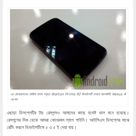
২য় জেনারেশনের গোরিলা গ্লাস সমৃদ্ধ Walton Primo R2 ডিভাইসটি দেখতে অনেকটাই Nexus 4
এর মত
এছাড়া ডিসপ্লেটির টাচ রেসপন্সও আমাদের কাছে যথেষ্ট ভাল মনে হয়েছে।
রেসপন্সের দিক থেকে আমরা কোনরকম ল্যাগ পাইনি। আইপিএস ডিসপ্লের মাঝে
রেটিং করলে ডিভাইসটিকে ৫ এ ৫ ই দেয়া যায়।