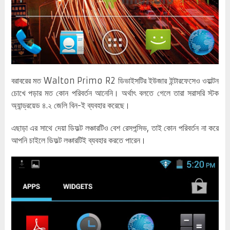
বরাবরের মত Walton Primo R2 ডিভাইসটির ইউজার ইন্টারফেসেও ওয়াল্টন
চোখে পড়ার মত কোন পরিবর্তন আনেনি। অর্থাৎ বলতে গেলে তারা সরাসরি স্টক
অ্যান্ড্রয়েড ৪.২ জেলি বিন-ই ব্যবহার করেছে।
এছাড়া এর সাথে দেয়া ডিফল্ট লঞ্চারটিও বেশ রেসপন্সিভ, তাই কোন পরিবর্তন না করে
আপনি চাইলে ডিফল্ট লঞ্চারটিই ব্যবহার করতে পারেন।