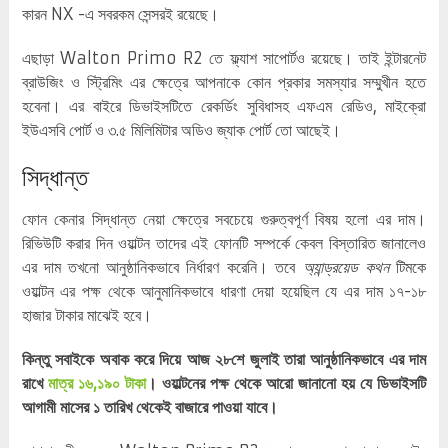
কারন NX -এ সবরকম সেন্সরই রয়েছে।
এছাড়া Walton Primo R2 তে ফ্ল্যাশ সাপোর্টও রয়েছে। তাই ইন্টারনেট
ব্রাউজিং ও স্ট্রিমিং এর ক্ষেত্রে আপনাকে কোন প্রকার সমস্যার সম্মুখীন হতে
হবেনা। এর বাইরে ডিভাইসটিতে রেকর্ডিং সুবিধাসহ এফএম রেডিও, মাইক্রো
ইউএসবি পোর্ট ও ৩.৫ মিলিমিটার অডিও জ্যাক পোর্ট তো আছেই।
সিদ্ধান্ত
ফোন কেনার সিদ্ধান্ত নেয়া ক্ষেত্রে সবচেয়ে গুরুত্বপূর্ণ বিষয় হলো এর দাম।
রিভিউটি করার দিন ওয়াল্টন তাদের এই ফোনটি সম্পর্কে কেবল বিস্তারিত জানালেও
এর দাম তখনো আনুষ্ঠানিকভাবে নির্ধারণ করেনি। তবে
অ্যান্ড্রয়েড কথন
টিমকে
ওয়াল্টন এর পক্ষ থেকে আনুমানিকভাবে ধারণা দেয়া হয়েছিল যে এর দাম ১৭-১৮
হাজার টাকার মাঝেই হবে।
কিন্তু সবাইকে অবাক করে দিয়ে আজ ২৮শে জুলাই তারা আনুষ্ঠানিকভাবে এর দাম
রাখে
মাত্র ১৬,১৯০ টাকা
। ওয়াল্টনের পক্ষ থেকে আরো জানানো হয় যে ডিভাইসটি
আগামী মাসের ১ তারিখ থেকেই বাজারে পাওয়া যাবে।