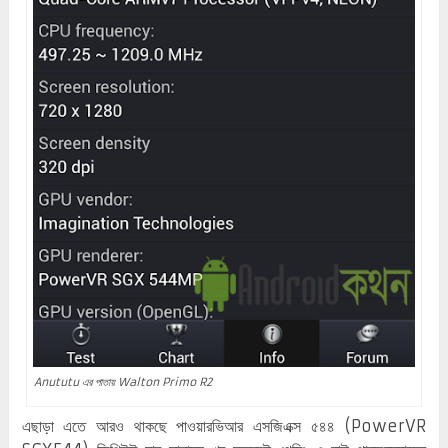
Anututu এর পাতায় Walton Primo R2
এছাড়া এতে আরও থাকছে পাওয়ারভিআর এসজিএক্স ৫৪৪ (PowerVR