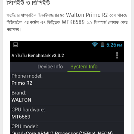
সিপিইউ ও জিপিইউ
ওয়াল্টনের সাম্প্রতিক ডিভাইসগুলোর মত Walton Primo R2 তেও থাকছে
মিডিয়াটেক এর কর্টেক্স এ৭ ভিত্তিক MTK6589 ১.২ গিগাহার্জ কোয়াড কোর
প্রসেসর।