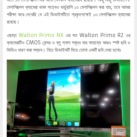
মেগাপিক্সেল ক্যামেরা থাকা সত্বেও ভার্চুয়ালি ১৩ মেগাপিক্সেল করা যায়, তবে আমরা
পরীক্ষা করে দেখেছি যে এই ডিভাইসটিতে প্রকৃতপক্ষেই ১৩ মেগাপিক্সেল ক্যামেরা
রয়েছে।
এছাড়া
Walton Primo NX
এর মত Walton Primo R2 এর
ক্যামেরাটিও CMOS সেন্সর ও ব্লু গ্লাস সমৃদ্ধ যার সাহায্যে আরও স্পষ্ট ছবি ও
ভিডিও ধারণ করা সম্ভব। নিচে ডিভাইসটি দিয়ে তোলা একটি ছবি দেয়া হলোঃ