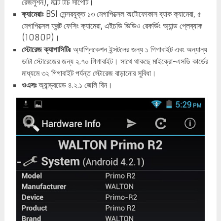
রেজলুশন), মাল্টি টাচ সাপোর্ট।
ক্যামেরাঃ
BSI সেন্সরযুক্ত ১৩ মেগাপিক্সেল অটোফোকাস ব্যাক ক্যামেরা, ৫
মেগাপিক্সেল ফ্রন্ট ফেসিং ক্যামেরা, এইচডি ভিডিও রেকর্ডিং অ্যান্ড প্লেব্যাক
(1080P)।
স্টোরেজ ক্যাপাসিটিঃ
অ্যাপ্লিকেশন ইন্সটলের জন্য ১ গিগাবাইট এবং অন্যান্য
ডাটা স্টোরেজের জন্য ২.৭০ গিগাবাইট। সাথে থাকছে মাইক্রো-এসডি কার্ডের
মাধ্যমে ৩২ গিগাবাইট পর্যন্ত স্টোরেজ বাড়ানোর সুবিধা।
ওএসঃ
অ্যান্ড্রয়েড ৪.২.১ জেলি বিন।