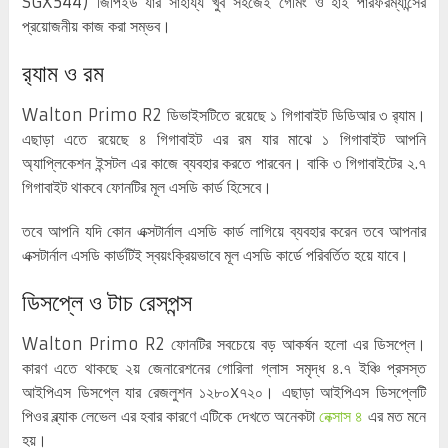
SGX544) জিপিইউ যার সাহায্য খুব সহজেই গেমিং ও হাই পারফরম্যান্সের
প্রয়োজনীয় কাজ করা সম্ভব।
র‍্যাম ও রম
Walton Primo R2 ডিভাইসটিতে রয়েছে ১ গিগাবাইট ডিডিআর ৩ র‍্যাম।
এছাড়া এতে রয়েছে ৪ গিগাবাইট এর রম যার মাঝে ১ গিগাবাইট আপনি
অ্যাপ্লিকেশন ইন্সটল এর কাজে ব্যবহার করতে পারবেন। বাকি ৩ গিগাবাইটের ২.৭
গিগাবাইট থাকবে ফোনটির মূল এসডি কার্ড হিসেবে।
তবে আপনি যদি কোন এক্সটার্নাল এসডি কার্ড লাগিয়ে ব্যবহার করেন তবে আপনার
এক্সটার্নাল এসডি কার্ডটিই স্বয়ংক্রিয়ভাবে মূল এসডি কার্ডে পরিবর্তিত হয়ে যাবে।
ডিসপ্লে ও টাচ রেসপন্স
Walton Primo R2 ফোনটির সবচেয়ে বড় আকর্ষন হলো এর ডিসপ্লে।
কারণ এতে থাকছে ২য় জেনারেশনের গোরিলা গ্লাস সমৃদ্ধ ৪.৭ ইঞ্চি প্রসস্ত
আইপিএস ডিসপ্লে যার রেজলুশন ১২৮০x৭২০। এছাড়া আইপিএস ডিসপ্লেটি
পিওর ব্ল্যাক লেভেল এর হবার কারণে এটিকে দেখতে অনেকটা
নেক্সাস ৪
এর মত মনে
হয়।