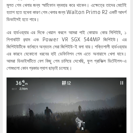
মূলত গেম খেলার জন্য স্মার্টফোন ব্যবহার করে থাকেন। এক্ষেত্রে তাদের মোটেই
হতাশ হতে হবেনা কারণ গেম খেলার জন্য Walton Primo R2 একটি আদর্শ
ডিভাইসই হতে পারে।
এর হার্ডওয়্যার এর দিকে খেয়াল করলে আমরা পাই কোয়াড কোর সিপিইউ, ১
গিগাবাইট র‌্যাম এবং Power VR SGX 544MP জিপিইউ। এর
জিপিইউটিকে বর্তমানে অন্যতম সেরা জিপিইউ-ই বলা যায়। শক্তিশালী হার্ডওয়্যার
এর কারনে যেকোনো ধরনের হাই ডেফিনিশন গেম এতে অনায়াসে খেলা যাবে।
আমরা ডিভাইসটিতে বেশ কিছু গেম চালিয়ে দেখেছি, ফুল গ্রাফিক্স ডিটেইলস-এ
গেমগুলো কোন প্রকার ল্যাগ ছাড়াই চলেছে।