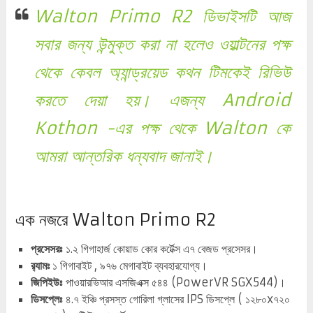
Walton Primo R2 ডিভাইসটি আজ
সবার জন্য উন্মুক্ত করা না হলেও ওয়াল্টনের পক্ষ
থেকে কেবল অ্যান্ড্রয়েড কথন টিমকেই রিভিউ
করতে দেয়া হয়। এজন্য
Android
Kothon
-এর পক্ষ থেকে
Walton
কে
আমরা আন্তরিক ধন্যবাদ জানাই।
এক নজরে Walton Primo R2
প্রসেসরঃ
১.২ গিগাহার্জ কোয়াড কোর কর্টেক্স এ৭ বেজড প্রসেসর।
র‌্যামঃ
১ গিগাবাইট , ৯৭৬ মেগাবাইট ব্যবহারযোগ্য।
জিপিইউঃ
পাওয়ারভিআর এসজিএক্স ৫৪৪ (PowerVR SGX544)।
ডিসপ্লেঃ
৪.৭ ইঞ্চি প্রসস্ত গোরিলা গ্লাসের IPS ডিসপ্লে ( ১২৮০x৭২০