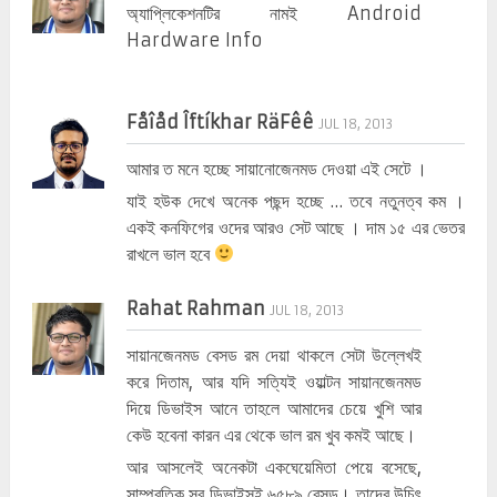
অ্যাপ্লিকেশনটির নামই Android
Hardware Info
Fåîåd Îftíkhar RäFêê
JUL 18, 2013
আমার ত মনে হচ্ছে সায়ানোজেনমড দেওয়া এই সেটে ।
যাই হউক দেখে অনেক পছন্দ হচ্ছে … তবে নতুনত্ব কম ।
একই কনফিগের ওদের আরও সেট আছে । দাম ১৫ এর ভেতর
রাখলে ভাল হবে
Rahat Rahman
JUL 18, 2013
সায়ানজেনমড বেসড রম দেয়া থাকলে সেটা উল্লেখই
করে দিতাম, আর যদি সত্যিই ওয়াল্টন সায়ানজেনমড
দিয়ে ডিভাইস আনে তাহলে আমাদের চেয়ে খুশি আর
কেউ হবেনা কারন এর থেকে ভাল রম খুব কমই আছে।
আর আসলেই অনেকটা একঘেয়েমিতা পেয়ে বসেছে,
সাম্প্রতিক সব ডিভাইসই ৬৫৮৯ বেসড। তাদের উচিৎ