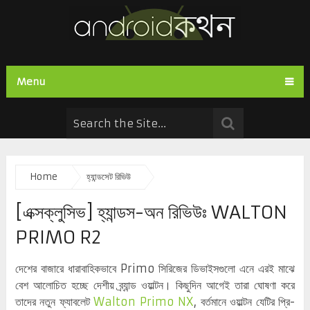
Menu
Home
হ্যান্ডসেট রিভিউ
[এক্সক্লুসিভ] হ্যান্ডস-অন রিভিউঃ WALTON
PRIMO R2
দেশের বাজারে ধারাবাহিকভাবে Primo সিরিজের ডিভাইসগুলো এনে এরই মাঝে
বেশ আলোচিত হচ্ছে দেশীয় ব্র্যান্ড ওয়াল্টন। কিছুদিন আগেই তারা ঘোষণা করে
তাদের নতুন ফ্যাবলেট
Walton Primo NX
, বর্তমানে ওয়াল্টন যেটির প্রি-