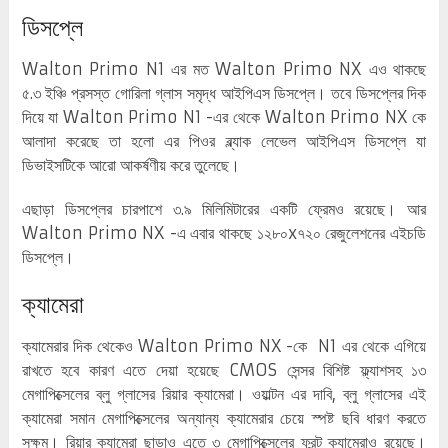
ডিসপ্লে
Walton Primo N1 এর মত Walton Primo NX এও থাকছে
৫.৩ ইঞ্চি প্রসস্ত গোরিলা গ্লাস সমৃদ্ধ আইপিএস ডিসপ্লে। তবে ডিসপ্লের দিক
দিয়ে যা Walton Primo N1 -এর থেকে Walton Primo NX কে
আলাদা করেছে তা হলো এর পিওর ব্ল্যাক লেভেল আইপিএস ডিসপ্লে যা
ডিভাইসটিকে আরো আকর্ষণীয় করে তুলেছে।
এছাড়া ডিসপ্লের চারপাশে ৩.৯ মিলিমিটারের একটি ফ্রেমও রয়েছে। আর
Walton Primo NX -এ এবার থাকছে ১২৮০x৭২০ রেজুলেশনের এইচডি
ডিসপ্লে।
ক্যামেরা
ক্যামেরার দিক থেকেও Walton Primo NX -কে N1 এর থেকে এগিয়ে
রাখতে হবে কারণ এতে দেয়া হয়েছে CMOS সেন্সর বিশিষ্ট ফ্ল্যাশসহ ১৩
মেগাপিক্সেলের ব্লু গ্লাসের রিয়ার ক্যামেরা। ওয়াল্টন এর দাবি, ব্লু গ্লাসের এই
ক্যামেরা সমান মেগাপিক্সেলের অন্যান্য ক্যামেরার চেয়ে স্পষ্ট ছবি ধারণ করতে
সক্ষম। রিয়ার ক্যামেরা ছাড়াও এতে ৩ মেগাপিক্সেলের ফ্রন্ট ক্যামেরাও রয়েছে।