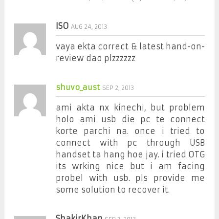
ISO
AUG 24, 2013
vaya ekta correct & latest hand-on-
review dao plzzzzzz
shuvo_aust
SEP 2, 2013
ami akta nx kinechi, but problem
holo ami usb die pc te connect
korte parchi na. once i tried to
connect with pc through USB
handset ta hang hoe jay. i tried OTG
its wrking nice but i am facing
probel with usb. pls provide me
some solution to recover it.
ShakirKhan