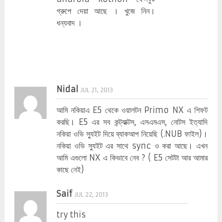
গ্রুপে দেয়া আছে । খুজে নিন।
ধন্যবাদ ।
Nidal
JUL 21, 2013
আমি নকিয়াএ E5 থেকে ওয়ালটন Primo NX এ শিফট
করছি। E5 এর সব কন্ট্যাক্টস, এসএমএস, নোটস ইত্যাদি
নকিয়া ওভি স্যুইট দিয়ে ব্যাকআপ নিয়েছি (.NUB ফাইল)।
নকিয়া ওভি স্যুইট এর সাথে sync ও করা আছে। এখন
আমি এগুলো NX এ কিভাবে নেব ? ( E5 সেটটা আর আমার
কাছে নেই)
Saif
JUL 22, 2013
try this