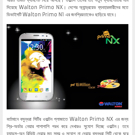
দিয়েছে Walton Primo NX। দেশের অ্যান্ড্রয়েড ব্যবহারকারীদের মতে
ডিভাইসটি Walton Primo N1 এর জনপ্রিয়তাকেও ছাড়িয়ে যাবে।
বর্তামানে বসুন্ধরা সিটির ওয়াল্টন প্লাজাতে Walton Primo NX এর জন্য
প্রি-অর্ডার নেয়ার পাশাপাশি পরখ করে দেখারও সুযোগ দিচ্ছে ওয়াল্টন। তবে
হ্যান্ডস-অন রিভিউ দেয়ার মত সময় ও সুযোগ না দেয়ায় বসুন্ধরা সিটি থেকে ঘুরে