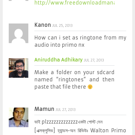
http://www.freedownloadmanager.org
Kanon
JUL 25, 2013
How can i set as ringtone from my
audio into primo nx
Aniruddha Adhikary
JUL 27, 2013
Make a folder on your sdcard
named “ringtones” and then
paste that file there
Mamun
JUL 27, 2013
ভাই plzzzzzzzzzzzzzএকটা পোস্ট দেন
[এক্সক্লুসিভ] হ্যান্ডস-অন রিভিউঃ Walton Primo