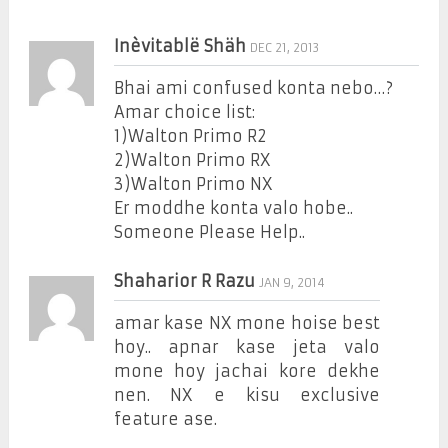
Inèvitablë Shäh
DEC 21, 2013
Bhai ami confused konta nebo…?
Amar choice list:
1)Walton Primo R2
2)Walton Primo RX
3)Walton Primo NX
Er moddhe konta valo hobe..
Someone Please Help..
Shaharior R Razu
JAN 9, 2014
amar kase NX mone hoise best
hoy.. apnar kase jeta valo
mone hoy jachai kore dekhe
nen. NX e kisu exclusive
feature ase.