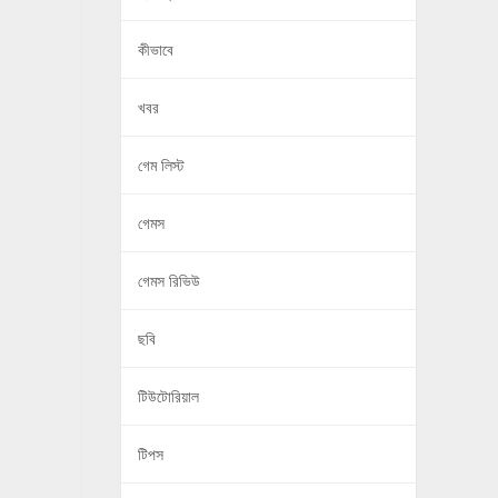
কীভাবে
খবর
গেম লিস্ট
গেমস
গেমস রিভিউ
ছবি
টিউটোরিয়াল
টিপস