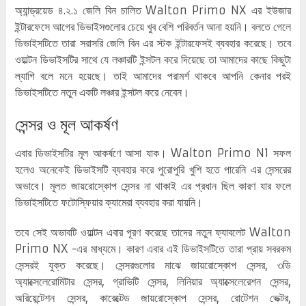
অ্যান্ড্রয়েড ৪.২.১ জেলি বিন চালিত Walton Primo NX এর ইউজার
ইন্টারফেসে আগের ডিভাইসগুলোর চেয়ে খুব বেশি পরিবর্তন আনা হয়নি। বলতে গেলে
ডিভাইসটিতে তারা সরাসরি জেলি বিন এর স্টক ইন্টারফেসই ব্যবহার করেছে। তবে
ওয়াল্টন ডিভাইসটির সাথে যে লঞ্চারটি ইন্সটল করে দিয়েছে তা আমাদের কাছে কিছুটা
ল্যাগি বলে মনে হয়েছে। তাই আমাদের পরামর্শ থাকবে আপনি কেনার পরই
ডিভাইসটিতে নতুন একটি লঞ্চার ইন্সটল করে নেবেন।
সেন্সর ও মূল আকর্ষণ
এবার ডিভাইসটির মূল আকর্ষণে আসা যাক। Walton Primo N1 সফল
হলেও অনেকেই ডিভাইসটি ব্যবহার করে পুরোপুরি খুশি হতে পারেনি এর সেন্সরের
অভাবে। মূলত জায়রোস্কোপ সেন্সর না থাকাই এর প্রধান ছিল কারণ যার ফলে
ডিভাইসটিতে ফটোস্ফিয়ার ক্যামেরা ব্যবহার করা যায়নি।
তবে সেই অভাবটি ওয়াল্টন এবার পূরণ করেছে তাদের নতুন ফ্যাবলেট Walton
Primo NX -এর মাধ্যমে। কারণ এবার এই ডিভাইসটিতে তারা প্রায় সবরকম
সেন্সরই যুক্ত করেছে। সেন্সরগুলোর মাঝে জায়রোস্কোপ সেন্সর, ৩ডি
অ্যাক্সেলেরোমিটার সেন্সর, গ্রাভিটি সেন্সর, লিনিয়ার অ্যাক্সেলেরেশন সেন্সর,
অরিয়েন্টেশন সেন্সর, কারেক্টেড জায়রোস্কোপ সেন্সর, রোটেশন ভেক্টর,