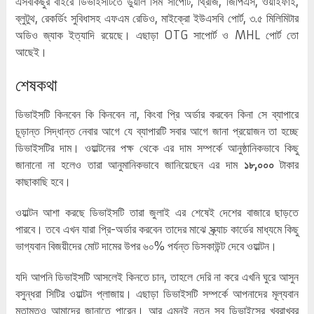
এসবকিছুর বাইরে ডিভাইসটিতে ডুয়াল সিম সাপোর্ট, থ্রিজি, জিপিএস, ওয়াইফাই,
ব্লুটুথ, রেকর্ডিং সুবিধাসহ এফএম রেডিও, মাইক্রো ইউএসবি পোর্ট, ৩.৫ মিলিমিটার
অডিও জ্যাক ইত্যাদি রয়েছে। এছাড়া OTG সাপোর্ট ও MHL পোর্ট তো
আছেই।
শেষকথা
ডিভাইসটি কিনবেন কি কিনবেন না, কিংবা প্রি অর্ডার করবেন কিনা সে ব্যাপারে
চূড়ান্ত সিদ্ধান্ত নেবার আগে যে ব্যাপারটি সবার আগে জানা প্রয়োজন তা হচ্ছে
ডিভাইসটির দাম। ওয়াল্টনের পক্ষ থেকে এর দাম সম্পর্কে আনুষ্ঠানিকভাবে কিছু
জানানো না হলেও তারা আনুমানিকভাবে জানিয়েছেন এর দাম
১৮,০০০
টাকার
কাছাকাছি হবে।
ওয়াল্টন আশা করছে ডিভাইসটি তারা জুলাই এর শেষেই দেশের বাজারে ছাড়তে
পারবে। তবে এখন যারা প্রি-অর্ডার করবেন তাদের মাঝে স্ক্র্যাচ কার্ডের মাধ্যমে কিছু
ভাগ্যবান বিজয়ীদের মোট দামের উপর ৬০% পর্যন্ত ডিসকাউন্ট দেবে ওয়াল্টন।
যদি আপনি ডিভাইসটি আসলেই কিনতে চান, তাহলে দেরি না করে এখনি ঘুরে আসুন
বসুন্ধরা সিটির ওয়াল্টন প্লাজায়। এছাড়া ডিভাইসটি সম্পর্কে আপনাদের মূল্যবান
মতামতও আমাদের জানাতে পারেন। আর এমনই নতুন সব ডিভাইসের খবরাখবর