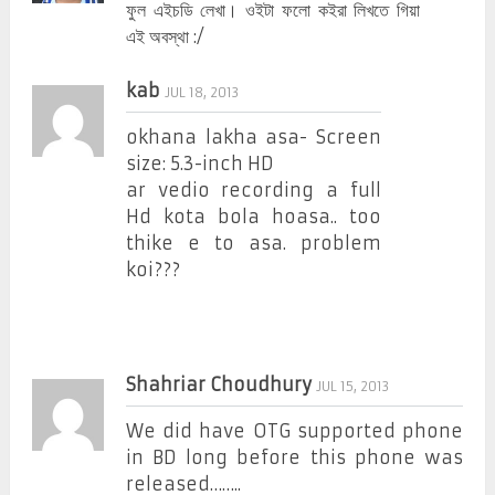
ফুল এইচডি লেখা। ওইটা ফলো কইরা লিখতে গিয়া
এই অবস্থা :/
kab
JUL 18, 2013
okhana lakha asa- Screen
size: 5.3-inch HD
ar vedio recording a full
Hd kota bola hoasa.. too
thike e to asa. problem
koi???
Shahriar Choudhury
JUL 15, 2013
We did have OTG supported phone
in BD long before this phone was
released……..