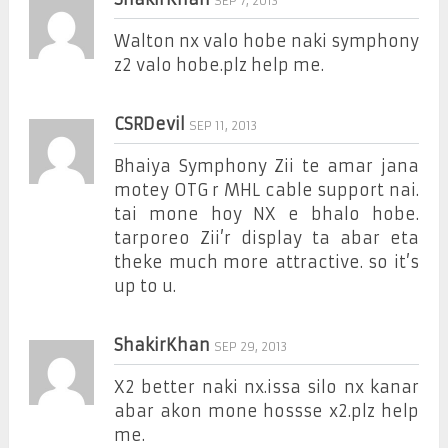
SEP 7, 2013
Walton nx valo hobe naki symphony
z2 valo hobe.plz help me.
CSRDevil
SEP 11, 2013
Bhaiya Symphony Zii te amar jana
motey OTG r MHL cable support nai.
tai mone hoy NX e bhalo hobe.
tarporeo Zii’r display ta abar eta
theke much more attractive. so it’s
up to u.
ShakirKhan
SEP 29, 2013
X2 better naki nx.issa silo nx kanar
abar akon mone hossse x2.plz help
me.