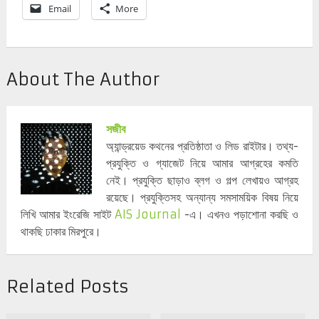
Email
More
About The Author
সজীব
অ্যান্ড্রয়েড কথনের প্রতিষ্ঠাতা ও লিড রাইটার। তথ্য-
প্রযুক্তি ও গ্যাজেট নিয়ে আমার আগ্রহের কমতি
নেই। প্রযুক্তি ছাড়াও ব্লগ ও গল্প লেখায়ও আগ্রহ
রয়েছে। প্রযুক্তিসহ অন্যান্য সমসাময়িক বিষয় নিয়ে
লিখি আমার ইংরেজি সাইট
AIS Journal
-এ। এখনও পড়াশোনা করছি ও
থাকছি ঢাকার মিরপুরে।
Related Posts