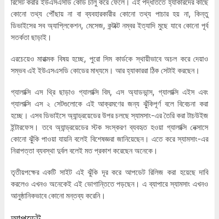
রিসেট করার ইউএসএসডি কোড চালু করে ফেলে। এই পদ্ধতিতে হ্যাকারদের কাছে
কোনো তথ্য পৌঁছায় না বা ব্যবহারকারীর কোনো তথ্য পাচার হয় না, কিন্তু
ডিভাইসের সব অ্যাপ্লিকেশন, মেসেজ, কন্টাক্ট নম্বর ইত্যাদি মুছে যাবে কোনো পূর্ব
সতর্কতা ছাড়াই।
এরচেয়েও মারাত্মক বিষয় হচ্ছে, পুরো সিম কার্ডকে স্থায়ীভাবে অচল করে দেয়াও
সম্ভব এই ইউএসএসডি কোডের মাধ্যমে। আর হ্যাকাররা ঠিক সেটাই করছেন।
গ্যালাক্সি এস থ্রি ছাড়াও গ্যালাক্সি বিম, এস অ্যাডভান্স, গ্যালাক্সি এইস এবং
গ্যালাক্সি এস ২ সেটগুলোকে এই আক্রমণের জন্য ঝুঁকিপূর্ণ বলে বিবেচনা করা
হচ্ছে। এসব ডিভাইসে অ্যান্ড্রয়েডের উপর চলছে স্যামসাং-এর তৈরি করা টাচউইজ
ইন্টারফেস। তবে অ্যান্ড্রয়েডের স্টক সংস্করণ ব্যবহৃত হওয়া গ্যালাক্সি নেক্সাসে
কোনো ঝুঁকি পাওয়া যায়নি বলেই বিশেষজ্ঞরা জানিয়েছেন। এতে করে স্যামসাং-এর
নিরাপত্তা ব্যবস্থা দুর্বল বলেই মত প্রকাশ করেছেন অনেকে।
তৃতীয়পক্ষের একটি সাইট এই ঝুঁকি দূর করে আপডেট রিলিজ করা হয়েছে দাবি
করলেও এখনও অনেকেই এই ভোগান্তিতে পড়ছেন। এ ব্যাপারে স্যামসাং এখনও
আনুষ্ঠানিকভাবে কোনো মন্তব্য করেনি।
আপডেট