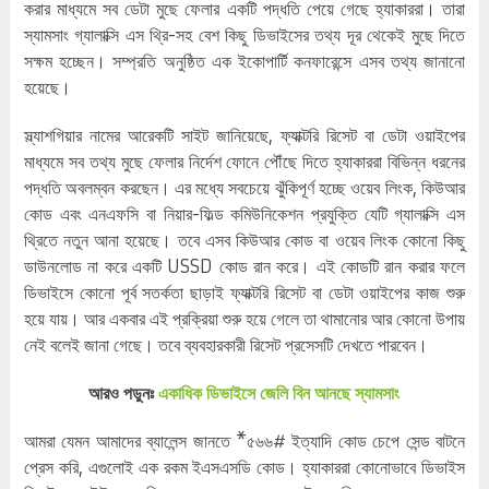
করার মাধ্যমে সব ডেটা মুছে ফেলার একটি পদ্ধতি পেয়ে গেছে হ্যাকাররা। তারা
স্যামসাং গ্যালাক্সি এস থ্রি-সহ বেশ কিছু ডিভাইসের তথ্য দূর থেকেই মুছে দিতে
সক্ষম হচ্ছেন। সম্প্রতি অনুষ্ঠিত এক ইকোপার্টি কনফারেন্সে এসব তথ্য জানানো
হয়েছে।
স্ল্যাশগিয়ার নামের আরেকটি সাইট জানিয়েছে, ফ্যাক্টরি রিসেট বা ডেটা ওয়াইপের
মাধ্যমে সব তথ্য মুছে ফেলার নির্দেশ ফোনে পৌঁছে দিতে হ্যাকাররা বিভিন্ন ধরনের
পদ্ধতি অবলম্বন করছেন। এর মধ্যে সবচেয়ে ঝুঁকিপূর্ণ হচ্ছে ওয়েব লিংক, কিউআর
কোড এবং এনএফসি বা নিয়ার-ফিল্ড কমিউনিকেশন প্রযুক্তি যেটি গ্যালাক্সি এস
থ্রিতে নতুন আনা হয়েছে। তবে এসব কিউআর কোড বা ওয়েব লিংক কোনো কিছু
ডাউনলোড না করে একটি USSD কোড রান করে। এই কোডটি রান করার ফলে
ডিভাইসে কোনো পূর্ব সতর্কতা ছাড়াই ফ্যাক্টরি রিসেট বা ডেটা ওয়াইপের কাজ শুরু
হয়ে যায়। আর একবার এই প্রক্রিয়া শুরু হয়ে গেলে তা থামানোর আর কোনো উপায়
নেই বলেই জানা গেছে। তবে ব্যবহারকারী রিসেট প্রসেসটি দেখতে পারবেন।
আরও পড়ুনঃ
একাধিক ডিভাইসে জেলি বিন আনছে স্যামসাং
আমরা যেমন আমাদের ব্যালেন্স জানতে *৫৬৬# ইত্যাদি কোড চেপে সেন্ড বাটনে
প্রেস করি, এগুলোই এক রকম ইএসএসডি কোড। হ্যাকাররা কোনোভাবে ডিভাইস