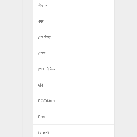
কীভাবে
খবর
গেম লিস্ট
গেমস
গেমস রিভিউ
ছবি
টিউটোরিয়াল
টিপস
ট্যাবলেট