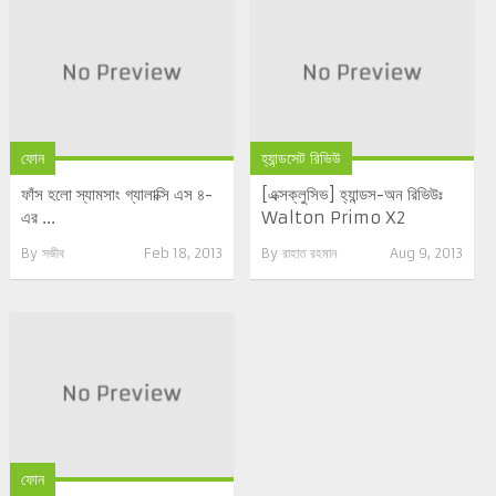
ফোন
হ্যান্ডসেট রিভিউ
ফাঁস হলো স্যামসাং গ্যালাক্সি এস ৪-
[এক্সক্লুসিভ] হ্যান্ডস-অন রিভিউঃ
এর ...
Walton Primo X2
By
সজীব
Feb 18, 2013
By
রাহাত রহমান
Aug 9, 2013
ফোন