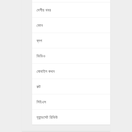
দেশীয় খবর
ফোন
ব্লগ
ভিডিও
মোবাইল কথন
রুট
সিইএস
হ্যান্ডসেট রিভিউ