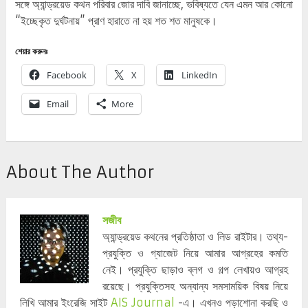
সঙ্গে অ্যান্ড্রয়েড কথন পরিবার জোর দাবি জানাচ্ছে, ভবিষ্যতে যেন এমন আর কোনো
“ইচ্ছেকৃত দুর্ঘটনায়” প্রাণ হারাতে না হয় শত শত মানুষকে।
শেয়ার করুনঃ
Facebook
X
LinkedIn
Email
More
About The Author
সজীব
অ্যান্ড্রয়েড কথনের প্রতিষ্ঠাতা ও লিড রাইটার। তথ্য-
প্রযুক্তি ও গ্যাজেট নিয়ে আমার আগ্রহের কমতি
নেই। প্রযুক্তি ছাড়াও ব্লগ ও গল্প লেখায়ও আগ্রহ
রয়েছে। প্রযুক্তিসহ অন্যান্য সমসাময়িক বিষয় নিয়ে
লিখি আমার ইংরেজি সাইট
AIS Journal
-এ। এখনও পড়াশোনা করছি ও