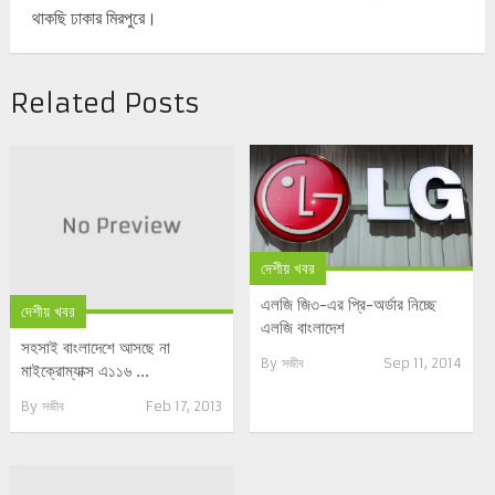
থাকছি ঢাকার মিরপুরে।
Related Posts
দেশীয় খবর
এলজি জি৩-এর প্রি-অর্ডার নিচ্ছে
দেশীয় খবর
এলজি বাংলাদেশ
সহসাই বাংলাদেশে আসছে না
By
সজীব
Sep 11, 2014
মাইক্রোম্যাক্স এ১১৬ ...
By
সজীব
Feb 17, 2013