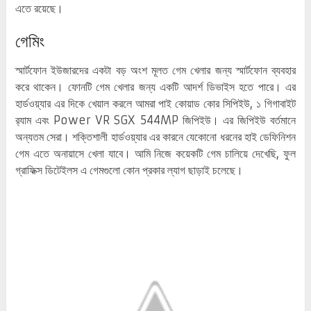
এতে রয়েছে।
গেমিং
স্মার্টফোন ইউজারদের একটা বড় অংশ মূলত গেম খেলার জন্য স্মার্টফোন ব্যবহার
করে থাকেন। ফোনটি গেম খেলার জন্য একটি আদর্শ ডিভাইস হতে পারে। এর
হার্ডওয়্যার এর দিকে খেয়াল করলে আমরা পাই কোয়াড কোর সিপিইউ, ১ গিগাবাইট
র‌্যাম এবং Power VR SGX 544MP জিপিইউ। এর জিপিইউ বর্তমানে
অন্যতম সেরা। শক্তিশালী হার্ডওয়্যার এর কারনে যেকোনো ধরনের হাই ডেফিনিশন
গেম এতে অনায়াসে খেলা যাবে। আমি নিজে কয়েকটি গেম চালিয়ে দেখেছি, ফুল
গ্রাফিক্স ডিটেইলস এ গেমগুলো কোন প্রকার ল্যাগ ছাড়াই চলেছে।