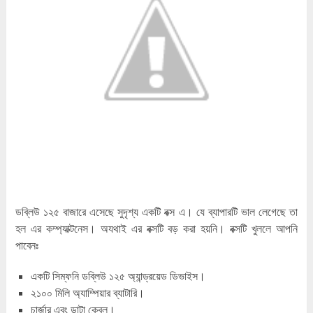
ডব্লিউ ১২৫ বাজারে এসেছে সুদৃশ্য একটি বক্স এ। যে ব্যাপারটি ভাল লেগেছে তা
হল এর কম্প্যাক্টনেস। অযথাই এর বক্সটি বড় করা হয়নি। বক্সটি খুললে আপনি
পাবেনঃ
একটি সিম্ফনি ডব্লিউ ১২৫ অ্যান্ড্রয়েড ডিভাইস।
২১০০ মিলি অ্যাম্পিয়ার ব্যাটারি।
চার্জার এবং ডাটা কেবল।