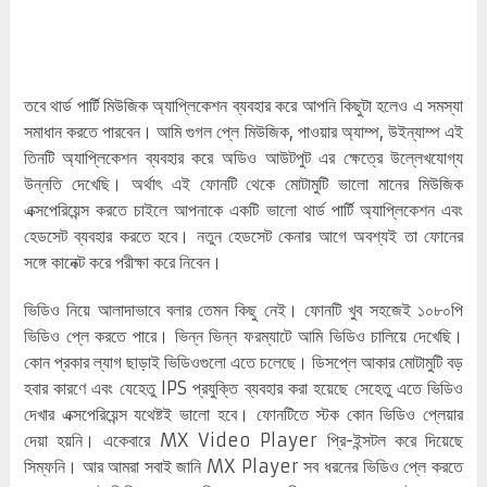
তবে থার্ড পার্টি মিউজিক অ্যাপ্লিকেশন ব্যবহার করে আপনি কিছুটা হলেও এ সমস্যা
সমাধান করতে পারবেন। আমি গুগল প্লে মিউজিক, পাওয়ার অ্যাম্প, উইন্যাম্প এই
তিনটি অ্যাপ্লিকেশন ব্যবহার করে অডিও আউটপুট এর ক্ষেত্রে উল্লেখযোগ্য
উন্নতি দেখেছি। অর্থাৎ এই ফোনটি থেকে মোটামুটি ভালো মানের মিউজিক
এক্সপেরিয়েন্স করতে চাইলে আপনাকে একটি ভালো থার্ড পার্টি অ্যাপ্লিকেশন এবং
হেডসেট ব্যবহার করতে হবে। নতুন হেডসেট কেনার আগে অবশ্যই তা ফোনের
সঙ্গে কানেক্ট করে পরীক্ষা করে নিবেন।
ভিডিও নিয়ে আলাদাভাবে বলার তেমন কিছু নেই। ফোনটি খুব সহজেই ১০৮০পি
ভিডিও প্লে করতে পারে। ভিন্ন ভিন্ন ফরম্যাটে আমি ভিডিও চালিয়ে দেখেছি।
কোন প্রকার ল্যাগ ছাড়াই ভিডিওগুলো এতে চলেছে। ডিসপ্লে আকার মোটামুটি বড়
হবার কারণে এবং যেহেতু IPS প্রযুক্তি ব্যবহার করা হয়েছে সেহেতু এতে ভিডিও
দেখার এক্সপেরিয়েন্স যথেষ্টই ভালো হবে। ফোনটিতে স্টক কোন ভিডিও প্লেয়ার
দেয়া হয়নি। একেবারে MX Video Player প্রি-ইন্সটল করে দিয়েছে
সিম্ফনি। আর আমরা সবাই জানি MX Player সব ধরনের ভিডিও প্লে করতে