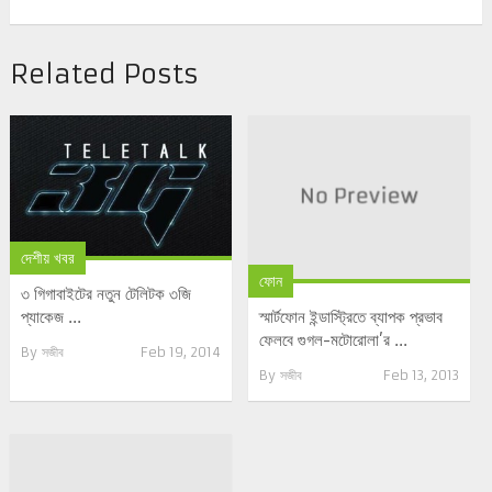
Related Posts
দেশীয় খবর
ফোন
৩ গিগাবাইটের নতুন টেলিটক ৩জি
প্যাকেজ ...
স্মার্টফোন ইন্ডাস্ট্রিতে ব্যাপক প্রভাব
ফেলবে গুগল-মটোরোলা’র ...
By
সজীব
Feb 19, 2014
By
সজীব
Feb 13, 2013