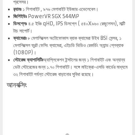
প্রসেসর।
র‌্যামঃ
১ গিগাবাইট , ৯৭৬ মেগাবাইট ইউজার এভেলেবেল।
জিপিইউঃ
PowerVR SGX 544MP
ডিসপ্লেঃ
৪.৫ ইঞ্চি qHD, IPS ডিসপ্লে ( ৫৪০X৯৬০ রেজুলেসন), মাল্টি
টাচ সাপোর্ট।
ক্যামেরাঃ
৮ মেগাপিক্সেল অটোফোকাস ব্যাক ক্যামেরা উইথ BSI সেন্সর, ১
মেগাপিক্সেল ফ্রন্ট ফেসিং ক্যামেরা, এইচডি ভিডিও রেকর্ডিং অ্যান্ড প্লেব্যাক
(1080P)।
স্টোরেজ ক্যাপাসিটিঃ
অ্যাপ্লিকেশন ইন্সটলের জন্য ১ গিগাবাইট এবং অন্যান্য
ডেটা স্টোরেজের জন্য ১.৭০ গিগাবাইট। সঙ্গে মাইক্রো-এসডি কার্ডের মাধ্যমে
৩২ গিগাবাইট পর্যন্ত স্টোরেজ বাড়ানোর সুবিধা রয়েছে।
আনবক্সিং