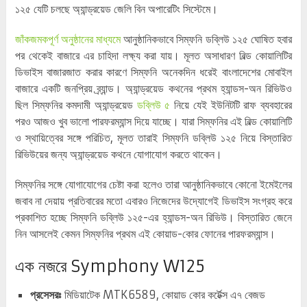
১২৫ যেটি চলছে অ্যান্ড্রয়েড জেলি বিন অপারেটিং সিস্টেমে।
জাঁকজমকপূর্ণ অনুষ্ঠানের মাধ্যমে
আনুষ্ঠানিকভাবে সিম্ফনি ডব্লিউ ১২৫ ঘোষিত হবার
পর থেকেই বাজারে এর চাহিদা লক্ষ্য করা যায়। মূলত অসাধারণ বিল্ড কোয়ালিটির
ডিভাইস বাজারজাত করার কারণে সিম্ফনি অনেকদিন ধরেই বাংলাদেশের মোবাইল
বাজারে একটি জনপ্রিয় ব্র্যান্ড। অ্যান্ড্রয়েড কথনের প্রথম হ্যান্ডস-অন রিভিউও
ছিল সিম্ফনির কমদামী অ্যান্ড্রয়েড
ডব্লিউ ৫
নিয়ে যেই ইউনিটটি রাফ ব্যবহারের
পরও আজও খুব ভালো পারফরম্যান্স দিয়ে যাচ্ছে। যারা সিম্ফনির এই বিল্ড কোয়ালিটি
ও স্থায়িত্বের সঙ্গে পরিচিত, মূলত তারাই সিম্ফনি ডব্লিউ ১২৫ নিয়ে বিস্তারিত
রিভিউয়ের জন্য অ্যান্ড্রয়েড কথনে যোগাযোগ করতে থাকেন।
সিম্ফনির সঙ্গে যোগাযোগের চেষ্টা করা হলেও তারা আনুষ্ঠানিকভাবে কোনো ইমেইলের
জবাব না দেয়ায় প্রতিবারের মতো এবারও নিজেদের উদ্যোগেই ডিভাইস সংগ্রহ করে
প্রকাশিত হচ্ছে সিম্ফনি ডব্লিউ ১২৫-এর হ্যান্ডস-অন রিভিউ। বিস্তারিত জেনে
নিন আসলেই কেমন সিম্ফনির প্রথম এই কোয়াড-কোর ফোনের পারফরম্যান্স।
এক নজরে Symphony W125
প্রসেসরঃ
মিডিয়াটেক MTK6589, কোয়াড কোর কর্টেক্স এ৭ বেজড