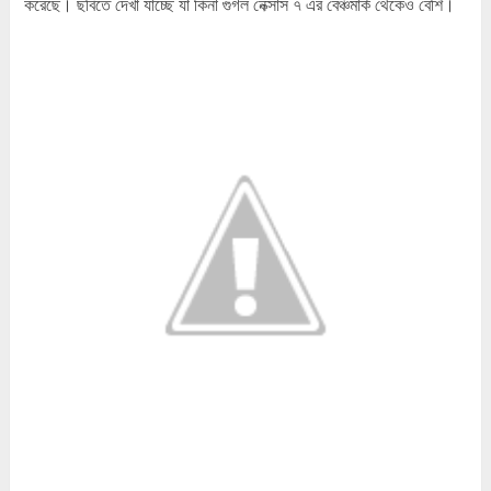
করেছে। ছবিতে দেখা যাচ্ছে যা কিনা গুগল নেক্সাস ৭ এর বেঞ্চমার্ক থেকেও বেশি।