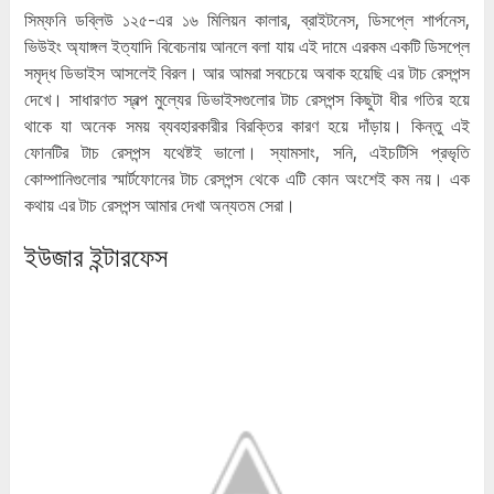
সিম্ফনি ডব্লিউ ১২৫-এর ১৬ মিলিয়ন কালার, ব্রাইটনেস, ডিসপ্লে শার্পনেস,
ভিউইং অ্যাঙ্গল ইত্যাদি বিবেচনায় আনলে বলা যায় এই দামে এরকম একটি ডিসপ্লে
সমৃদ্ধ ডিভাইস আসলেই বিরল। আর আমরা সবচেয়ে অবাক হয়েছি এর টাচ রেসপন্স
দেখে। সাধারণত স্বল্প মুল্যের ডিভাইসগুলোর টাচ রেসপন্স কিছুটা ধীর গতির হয়ে
থাকে যা অনেক সময় ব্যবহারকারীর বিরক্তির কারণ হয়ে দাঁড়ায়। কিন্তু এই
ফোনটির টাচ রেসপন্স যথেষ্টই ভালো। স্যামসাং, সনি, এইচটিসি প্রভৃতি
কোম্পানিগুলোর স্মার্টফোনের টাচ রেসপন্স থেকে এটি কোন অংশেই কম নয়। এক
কথায় এর টাচ রেসপন্স আমার দেখা অন্যতম সেরা।
ইউজার ইন্টারফেস