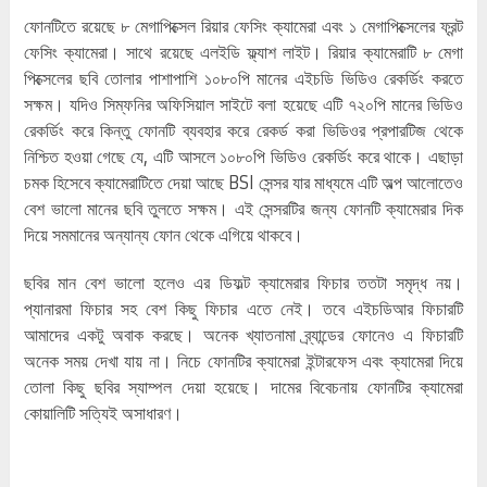
ফোনটিতে রয়েছে ৮ মেগাপিক্সেল রিয়ার ফেসিং ক্যামেরা এবং ১ মেগাপিক্সেলের ফ্রন্ট
ফেসিং ক্যামেরা। সাথে রয়েছে এলইডি ফ্ল্যাশ লাইট। রিয়ার ক্যামেরাটি ৮ মেগা
পিক্সেলের ছবি তোলার পাশাপাশি ১০৮০পি মানের এইচডি ভিডিও রেকর্ডিং করতে
সক্ষম। যদিও সিম্ফনির অফিসিয়াল সাইটে বলা হয়েছে এটি ৭২০পি মানের ভিডিও
রেকর্ডিং করে কিন্তু ফোনটি ব্যবহার করে রেকর্ড করা ভিডিওর প্রপারটিজ থেকে
নিশ্চিত হওয়া গেছে যে, এটি আসলে ১০৮০পি ভিডিও রেকর্ডিং করে থাকে। এছাড়া
চমক হিসেবে ক্যামেরাটিতে দেয়া আছে BSI সেন্সর যার মাধ্যমে এটি অল্প আলোতেও
বেশ ভালো মানের ছবি তুলতে সক্ষম। এই সেন্সরটির জন্য ফোনটি ক্যামেরার দিক
দিয়ে সমমানের অন্যান্য ফোন থেকে এগিয়ে থাকবে।
ছবির মান বেশ ভালো হলেও এর ডিফল্ট ক্যামেরার ফিচার ততটা সমৃদ্ধ নয়।
প্যানারমা ফিচার সহ বেশ কিছু ফিচার এতে নেই। তবে এইচডিআর ফিচারটি
আমাদের একটু অবাক করছে। অনেক খ্যাতনামা ব্র্যান্ডের ফোনেও এ ফিচারটি
অনেক সময় দেখা যায় না। নিচে ফোনটির ক্যামেরা ইন্টারফেস এবং ক্যামেরা দিয়ে
তোলা কিছু ছবির স্যাম্পল দেয়া হয়েছে। দামের বিবেচনায় ফোনটির ক্যামেরা
কোয়ালিটি সত্যিই অসাধারণ।