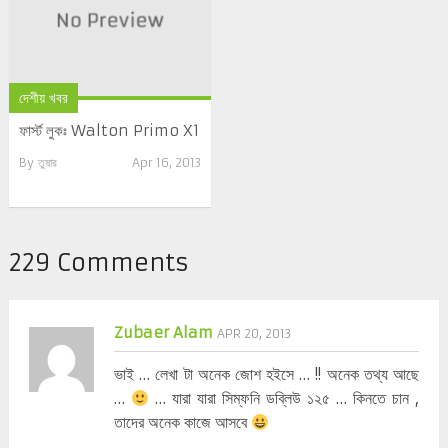
দেশীয় খবর
ফার্স্ট লুকঃ Walton Primo X1
By
তুষার
Apr 16, 2013
229 Comments
Zubaer Alam
APR 20, 2013
ভাই … লেখা টা অনেক জোশ হইসে … !! অনেক তথ্য আছে
…
… যারা যারা সিম্ফনি ডব্লিউ ১২৫ … কিনতে চান ,
তাদের অনেক কাজে আসবে