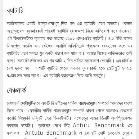
ব্যাটারি
স্মার্টফোনের একটি উল্লেখযোগ্য দিক হল এর ব্যাটারি ধারণ ক্ষমতা। কেননা
অ্যান্ড্রয়েড ব্যবহারকারী প্রায়ই ব্যাটারি ব্যাকআপ নিয়ে অভিযোগ করে থাকেন।
এই ডিভাইসটিতে ব্যবহার করা হয়েছে ২১০০ এমএএইচ ব্যাটারি। ৪.৫ ইঞ্চি মানের
ডিসপ্লে, কর্টেক্স এ৭ বেইজড এনার্জি এফিসিয়েন্ট প্রসেসর ব্যবহারের ফলে এর
ব্যাটারির ধারণ ক্ষমতা খুব একটা খারাপ বলা যাবে না। আমার নিজের অভিজ্ঞতাও তাই
বলে। মডারেট ইউসেজ এর পর আমি ২ দিন পর্যন্ত ব্যাকআপ পেয়েছি। এর চার্জ ও
বেশ দ্রুত হয়। এম্পটি ব্যাটারি থেকে একবার ফুল চার্জ হতে মোটামুটি ২-২.৫
ঘণ্টার মত সময় লাগে। এর ব্যাটারি ব্যাকআপ নিয়ে আমি সন্তুষ্ট।
বেঞ্চমার্ক
বেঞ্চমার্ক মোটামুটিভাবে একটি ডিভাইসের সার্বিক পারফরম্যান্স সম্পর্কে আমাদের ধারণা
দিতে পারে। ফোনটির সার্বিক পারফরম্যান্স সম্পর্কে ধারণা পেতে আমরাও বেঞ্চমার্ক
করেছি সিম্ফনি ডব্লিউ ১২৫ ডিভাইসটি। এক্ষেত্রে আমরা তিনটি অ্যাপ্লিকেশন
ব্যবহার করেছি। প্রথমেই দেখে নিই Antutu Benchmark এর
ফলাফল। Antutu Benchmark এ ফোনটি মোট ১৩১৬৩ স্কোর