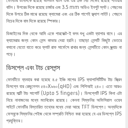
ফোনটির ডানদিকে রয়েছে ভলিউম বাটন এবং এর ঠিক নিচ দিকেই রয়েছে পাওয়ার
বাটন। উপরের দিকে রয়েছে চার্জার এবং 3.5 mm অডিও ইনপুট স্লট। পেছনের
দিকে উপরে ঠিক মাঝে রয়েছে ক্যামেরা এবং এর ঠিক পাশেই ফ্ল্যাশ লাইট। পেছনে
নিচের দিকে বাম দিকে রয়েছে স্পিকার।
ডিজাইনের দিক থেকে আমি একে পারফেক্ট-ই বলব শুধু একটা ব্যাপার বাদে। এর
ক্যামেরার জন্য কোন লেন্স কাভার দেয়া হয়নি। তাছাড়া লেন্সটি কিছুটা ভেতরে
বসানো যেতো যাতে করে ফ্লাট রাফ সার্ফেসে রাখার জন্য লেন্সটিতে কোন স্ক্র্যাচ না
পড়ে।
ডিসপ্লে এবং টাচ রেসপন্স
ফোনটিতে ব্যবহার করা হয়েছে ৪.৫ ইঞ্চি মাপের IPS ক্যাপাসিটিটিভ টাচ স্ক্রিন
ডিসপ্লে যার রেজুলেশন ৫৪০X৯৬০(qHD) এবং পিপিআই ২৪০। এতে আরও
রয়েছে মাল্টি টাচ সাপোর্ট (Upto 5 fingers)। ডিসপ্লেটি IPS কিনা এটা
নিয়ে নানাজনের মধ্যে মতবিরোধ রয়েছে। কেননা সিম্ফনির অফিসিয়াল ওয়েব
সাইটে ফোনটির বিস্তারিত তথ্যের মধ্যে দেয়া আছে TFT ডিসপ্লে। অন্যদিকে
ফেসবুকে সিম্ফনির পেইজ থেকে সম্প্রতি নিশ্চিত করা হয়েছে যে এর ডিসপ্লে IPS
প্রযুক্তির।