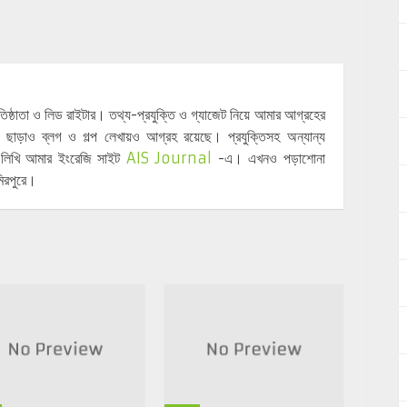
্রতিষ্ঠাতা ও লিড রাইটার। তথ্য-প্রযুক্তি ও গ্যাজেট নিয়ে আমার আগ্রহের
 ছাড়াও ব্লগ ও গল্প লেখায়ও আগ্রহ রয়েছে। প্রযুক্তিসহ অন্যান্য
়ে লিখি আমার ইংরেজি সাইট
AIS Journal
-এ। এখনও পড়াশোনা
িরপুরে।