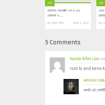
ফোন
খবর
স্যামসাং গ্যালাক্সি এস ৪-এর
এলো ন
বেঞ্চমার্ক ও ...
চার্জার
By
নাজমুস সাকিব
Mar 3, 2013
By
স
5 Comments
Syeda Rifat Liza
FEB
root ki and keno k
Aminul Isla
আপনি এই পোস