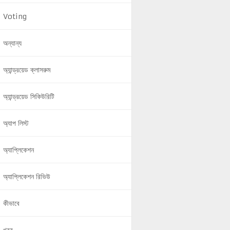
Voting
অন্যান্য
অ্যান্ড্রয়েড ক্লাসরুম
অ্যান্ড্রয়েড সিকিউরিটি
অ্যাপ লিস্ট
অ্যাপ্লিকেশন
অ্যাপ্লিকেশন রিভিউ
কীভাবে