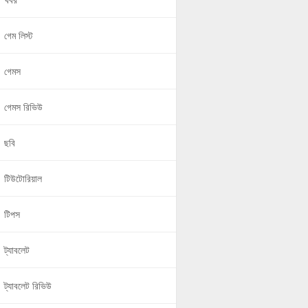
খবর
গেম লিস্ট
গেমস
গেমস রিভিউ
ছবি
টিউটোরিয়াল
টিপস
ট্যাবলেট
ট্যাবলেট রিভিউ