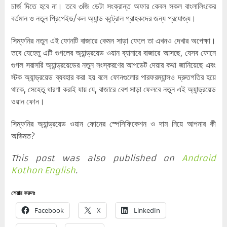
চার্জ দিতে হবে না। তবে ৩জি ডেটা সংক্রান্ত অফার কেবল সকল বাংলালিংকের
বর্তমান ও নতুন প্রিপেইড/কল অ্যান্ড কন্ট্রোল গ্রাহকদের জন্য প্রযোজ্য।
সিম্ফনির নতুন এই ফোনটি বাজারে কেমন সাড়া ফেলে তা এখনও দেখার অপেক্ষা।
তবে যেহেতু এটি গুগলের অ্যান্ড্রয়েড ওয়ান ব্যানারে বাজারে আসছে, যেসব ফোনে
গুগল সরাসরি অ্যান্ড্রয়েডের নতুন সংস্করণের আপডেট দেয়ার কথা জানিয়েছে এবং
স্টক অ্যান্ড্রয়েড ব্যবহার করা হয় বলে ফোনগুলোর পারফরম্যান্সও দ্রুতগতির হয়ে
থাকে, সেহেতু ধারণা করাই যায় যে, বাজারে বেশ সাড়া ফেলবে নতুন এই অ্যান্ড্রয়েড
ওয়ান ফোন।
সিম্ফনির অ্যান্ড্রয়েড ওয়ান ফোনের স্পেসিফিকেশন ও দাম নিয়ে আপনার কী
অভিমত?
This post was also published on
Android
Kothon English
.
শেয়ার করুনঃ
Facebook
X
LinkedIn