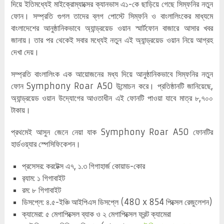
দিয়ে ইতিমধ্যেই মাইক্রোম্যাক্সের ক্যানভাস এ১-কে ছাড়িয়ে গেছে সিম্ফনির নতুন
ফোন। সম্প্রতি গুগল তাদের ব্লগ পোস্টে সিম্ফনি ও বাংলালিংকের মাধ্যমে
বাংলাদেশের আনুষ্ঠানিকভাবে অ্যান্ড্রয়েড ওয়ান স্মার্টফোন বাজারে আসার খবর
জানায়। তার পর থেকেই সবার মধ্যেই নতুন এই অ্যান্ড্রয়েড ওয়ান নিয়ে আগ্রহ
দেখা দেয়।
সম্প্রতি বাংলালিংক এক আয়োজনের মধ্য দিয়ে আনুষ্ঠানিকভাবে সিম্ফনির নতুন
ফোন Symphony Roar A50 উন্মোচন করে। প্রতিষ্ঠানটি জানিয়েছে,
অ্যান্ড্রয়েড ওয়ান উদ্যোগের আওতাধীন এই ফোনটি পাওয়া যাবে মাত্র ৮,৭০০
টাকায়।
প্রথমেই আসুন জেনে নেয়া যাক Symphony Roar A50 ফোনটির
হার্ডওয়্যার স্পেসিফিকেশন।
প্রসেসর: করটেক্স এ৭, ১.৩ গিগাহার্জ কোয়াড-কোর
র‌্যাম: ১ গিগাবাইট
রম: ৮ গিগাবাইট
ডিসপ্লে: ৪.৫-ইঞ্চি আইপিএস ডিসপ্লে (480 x 854 পিক্সেল রেজুলেশন)
ক্যামেরা: ৫ মেগাপিক্সেল ব্যাক ও ২ মেগাপিক্সেল ফ্রন্ট ক্যামেরা