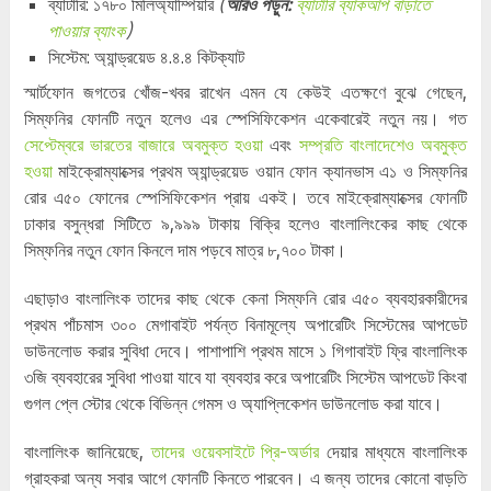
ব্যাটারি: ১৭৮০ মিলিঅ্যাম্পিয়ার
(
আরও পড়ুন:
ব্যাটারি ব্যাকআপ বাড়াতে
পাওয়ার ব্যাংক
)
সিস্টেম: অ্যান্ড্রয়েড ৪.৪.৪ কিটক্যাট
স্মার্টফোন জগতের খোঁজ-খবর রাখেন এমন যে কেউই এতক্ষণে বুঝে গেছেন,
সিম্ফনির ফোনটি নতুন হলেও এর স্পেসিফিকেশন একেবারেই নতুন নয়। গত
সেপ্টেম্বরে ভারতের বাজারে অবমুক্ত হওয়া
এবং
সম্প্রতি বাংলাদেশেও অবমুক্ত
হওয়া
মাইক্রোম্যাক্সের প্রথম অ্যান্ড্রয়েড ওয়ান ফোন ক্যানভাস এ১ ও সিম্ফনির
রোর এ৫০ ফোনের স্পেসিফিকেশন প্রায় একই। তবে মাইক্রোম্যাক্সের ফোনটি
ঢাকার বসুন্ধরা সিটিতে ৯,৯৯৯ টাকায় বিক্রি হলেও বাংলালিংকের কাছ থেকে
সিম্ফনির নতুন ফোন কিনলে দাম পড়বে মাত্র ৮,৭০০ টাকা।
এছাড়াও বাংলালিংক তাদের কাছ থেকে কেনা সিম্ফনি রোর এ৫০ ব্যবহারকারীদের
প্রথম পাঁচমাস ৩০০ মেগাবাইট পর্যন্ত বিনামূল্যে অপারেটিং সিস্টেমের আপডেট
ডাউনলোড করার সুবিধা দেবে। পাশাপাশি প্রথম মাসে ১ গিগাবাইট ফ্রি বাংলালিংক
৩জি ব্যবহারের সুবিধা পাওয়া যাবে যা ব্যবহার করে অপারেটিং সিস্টেম আপডেট কিংবা
গুগল প্লে স্টোর থেকে বিভিন্ন গেমস ও অ্যাপ্লিকেশন ডাউনলোড করা যাবে।
বাংলালিংক জানিয়েছে,
তাদের ওয়েবসাইটে প্রি-অর্ডার
দেয়ার মাধ্যমে বাংলালিংক
গ্রাহকরা অন্য সবার আগে ফোনটি কিনতে পারবেন। এ জন্য তাদের কোনো বাড়তি