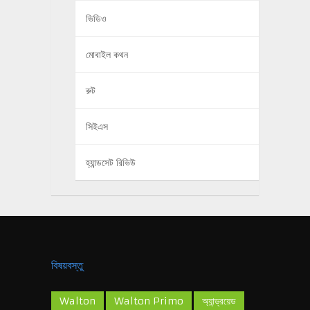
ভিডিও
মোবাইল কথন
রুট
সিইএস
হ্যান্ডসেট রিভিউ
বিষয়বস্তু
Walton
Walton Primo
অ্যান্ড্রয়েড