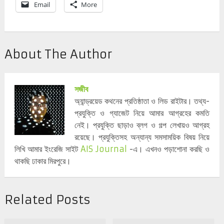
Email
More
About The Author
সজীব
অ্যান্ড্রয়েড কথনের প্রতিষ্ঠাতা ও লিড রাইটার। তথ্য-
প্রযুক্তি ও গ্যাজেট নিয়ে আমার আগ্রহের কমতি
নেই। প্রযুক্তি ছাড়াও ব্লগ ও গল্প লেখায়ও আগ্রহ
রয়েছে। প্রযুক্তিসহ অন্যান্য সমসাময়িক বিষয় নিয়ে
লিখি আমার ইংরেজি সাইট
AIS Journal
-এ। এখনও পড়াশোনা করছি ও
থাকছি ঢাকার মিরপুরে।
Related Posts