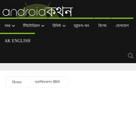
খবর
টিউটোরিয়াল
রিভিউ
হ্যান্ডস-অন
বিশেষ
যোগাযোগ
AK ENGLISH
Home
অ্যাপ্লিকেশন রিভিউ
TUNEIN: সারাবিশ্বের সব রেডিও এবার আপনার অ্যান
রেডিও শুনতে আমরা সবাই ভালোবাসি আর না বাসি, গান শুনতে যে ভালোবাসি এই ব্য
আমি আজ পর্যন্ত কাউকে দেখিনি যে গান শুনতে ভালোবাসে না। কেউ হয়তো সফট গান 