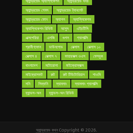
অ্যান্ড্রয়েড অ্যাপ্লিকেশন
অ্যান্ড্রয়েড খবর
অ্যান্ড্রয়েড গেমস
অ্যান্ড্রয়েড ট্যাবলেট
অ্যান্ড্রয়েড ফোন
অ্যাপল
অ্যাপ্লিকেশন
অ্যাপ্লিকেশন রিভিউ
আসুস
এইচটিসি
এক্সপেরিয়া
এলজি
গুগল
গ্যালাক্সি
গ্রামীণফোন
ডাউনলোড
নেক্সাস
নেক্সাস ১০
নেক্সাস ৪
নেক্সাস ৭
ফায়ারফক্স ওএস
ফেসবুক
বাংলাদেশ
মটোরোলা
মাইক্রোম্যাক্স
মাইক্রোসফট
রুট
রুট টিউটোরিয়াল
শাওমি
সনি
সিম্ফনি
স্যামসাং
স্যামসাং গ্যালাক্সি
হ্যান্ডস-অন
হ্যান্ডস-অন রিভিউ
অ্যান্ড্রয়েড কথন
Copyright © 2026.