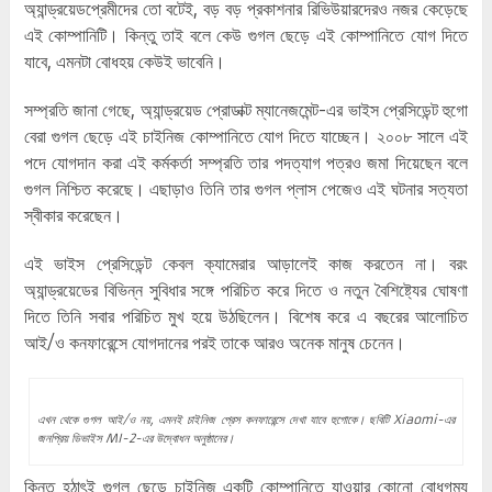
অ্যান্ড্রয়েডপ্রেমীদের তো বটেই, বড় বড় প্রকাশনার রিভিউয়ারদেরও নজর কেড়েছে
এই কোম্পানিটি। কিন্তু তাই বলে কেউ গুগল ছেড়ে এই কোম্পানিতে যোগ দিতে
যাবে, এমনটা বোধহয় কেউই ভাবেনি।
সম্প্রতি জানা গেছে, অ্যান্ড্রয়েড প্রোডাক্ট ম্যানেজমেন্ট-এর ভাইস প্রেসিডেন্ট হুগো
বেরা গুগল ছেড়ে এই চাইনিজ কোম্পানিতে যোগ দিতে যাচ্ছেন। ২০০৮ সালে এই
পদে যোগদান করা এই কর্মকর্তা সম্প্রতি তার পদত্যাগ পত্রও জমা দিয়েছেন বলে
গুগল নিশ্চিত করেছে। এছাড়াও তিনি তার গুগল প্লাস পেজেও এই ঘটনার সত্যতা
স্বীকার করেছেন।
এই ভাইস প্রেসিডেন্ট কেবল ক্যামেরার আড়ালেই কাজ করতেন না। বরং
অ্যান্ড্রয়েডের বিভিন্ন সুবিধার সঙ্গে পরিচিত করে দিতে ও নতুন বৈশিষ্ট্যের ঘোষণা
দিতে তিনি সবার পরিচিত মুখ হয়ে উঠছিলেন। বিশেষ করে এ বছরের আলোচিত
আই/ও কনফারেন্সে যোগদানের পরই তাকে আরও অনেক মানুষ চেনেন।
এখন থেকে গুগল আই/ও নয়, এমনই চাইনিজ প্রেস কনফারেন্সে দেখা যাবে হুগোকে। ছবিটি Xiaomi-এর
জনপ্রিয় ডিভাইস MI-2-এর উদ্বোধন অনুষ্ঠানের।
কিন্তু হঠাৎই গুগল ছেড়ে চাইনিজ একটি কোম্পানিতে যাওয়ার কোনো বোধগম্য