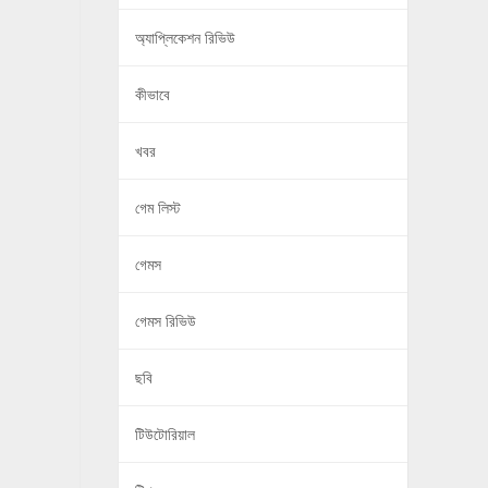
অ্যাপ্লিকেশন রিভিউ
কীভাবে
খবর
গেম লিস্ট
গেমস
গেমস রিভিউ
ছবি
টিউটোরিয়াল