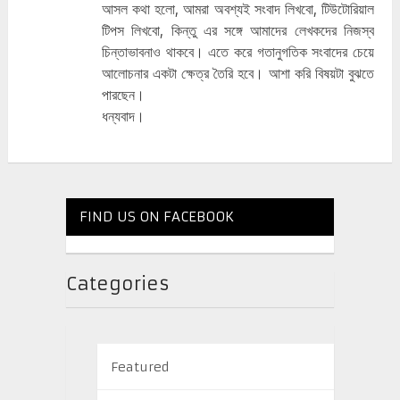
আসল কথা হলো, আমরা অবশ্যই সংবাদ লিখবো, টিউটোরিয়াল
টিপস লিখবো, কিন্তু এর সঙ্গে আমাদের লেখকদের নিজস্ব
চিন্তাভাবনাও থাকবে। এতে করে গতানুগতিক সংবাদের চেয়ে
আলোচনার একটা ক্ষেত্র তৈরি হবে। আশা করি বিষয়টা বুঝতে
পারছেন।
ধন্যবাদ।
FIND US ON FACEBOOK
Categories
Featured