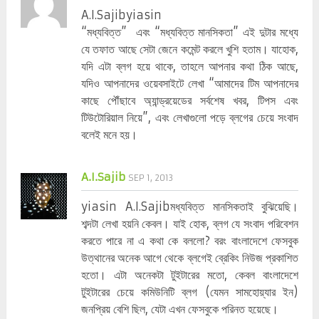
A.I.Sajibyiasin
“মধ্যবিত্ত” এবং “মধ্যবিত্ত মানসিকতা” এই দুটার মধ্যে
যে তফাত আছে সেটা জেনে কমেন্ট করলে খুশি হতাম। যাহোক,
যদি এটা ব্লগ হয়ে থাকে, তাহলে আপনার কথা ঠিক আছে,
যদিও আপনাদের ওয়েবসাইটে লেখা “আমাদের টিম আপনাদের
কাছে পৌঁছাবে অ্যান্ড্রয়েডের সর্বশেষ খবর, টিপস এবং
টিউটোরিয়াল নিয়ে”, এবং লেখাগুলো পড়ে ব্লগের চেয়ে সংবাদ
বলেই মনে হয়।
A.I.Sajib
SEP 1, 2013
yiasin A.I.Sajibমধ্যবিত্ত মানসিকতাই বুঝিয়েছি।
শব্দটা লেখা হয়নি কেবল। যাই হোক, ব্লগ যে সংবাদ পরিবেশন
করতে পারে না এ কথা কে বললো? বরং বাংলাদেশে ফেসবুক
উত্থানের অনেক আগে থেকে ব্লগেই ব্রেকিং নিউজ প্রকাশিত
হতো। এটা অনেকটা টুইটারের মতো, কেবল বাংলাদেশে
টুইটারের চেয়ে কমিউনিটি ব্লগ (যেমন সামহোয়্যার ইন)
জনপ্রিয় বেশি ছিল, যেটা এখন ফেসবুকে পরিনত হয়েছে।