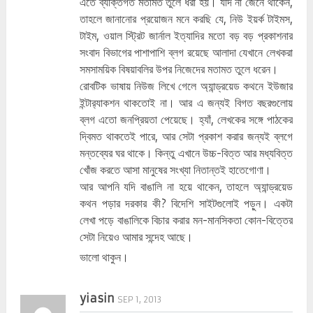
এতে ব্যক্তিগত মতামত তুলে ধরা হয়। যদি না জেনে থাকেন,
তাহলে জানানোর প্রয়োজন মনে করছি যে, নিউ ইয়র্ক টাইমস,
টাইম, ওয়াল স্ট্রিট জার্নাল ইত্যাদির মতো বড় বড় প্রকাশনার
সংবাদ বিভাগের পাশাপাশি ব্লগ রয়েছে আলাদা যেখানে লেখকরা
সমসাময়িক বিষয়াবলির উপর নিজেদের মতামত তুলে ধরেন।
রোবটিক ভাষায় নিউজ লিখে গেলে অ্যান্ড্রয়েড কথনে ইউজার
ইন্টার‌্যাকশন থাকতোই না। আর এ জন্যই বিগত বছরগুলোয়
ব্লগ এতো জনপ্রিয়তা পেয়েছে। হ্যাঁ, লেখকের সঙ্গে পাঠকের
দ্বিমত থাকতেই পারে, আর সেটা প্রকাশ করার জন্যই ব্লগে
মন্তব্যের ঘর থাকে। কিন্তু এখানে উচ্চ-বিত্ত আর মধ্যবিত্ত
খোঁজ করতে আসা মানুষের সংখ্যা নিতান্তই হাতেগোণা।
আর আপনি যদি বাঙালি না হয়ে থাকেন, তাহলে অ্যান্ড্রয়েড
কথন পড়ার দরকার কী? বিদেশি সাইটগুলোই পড়ুন। একটা
লেখা পড়ে বাঙালিকে বিচার করার মন-মানসিকতা কোন-বিত্তের
সেটা নিয়েও আমার সন্দেহ আছে।
ভালো থাকুন।
yiasin
SEP 1, 2013