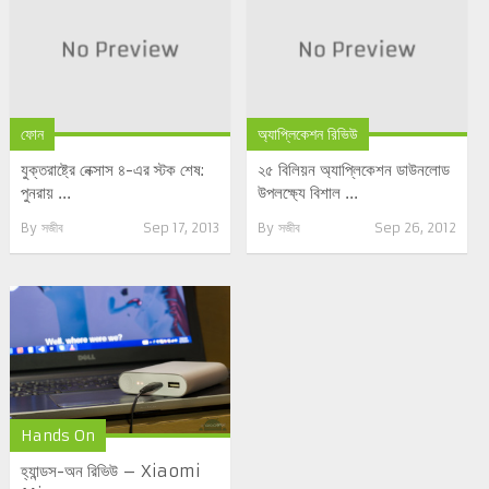
ফোন
অ্যাপ্লিকেশন রিভিউ
যুক্তরাষ্ট্রে নেক্সাস ৪-এর স্টক শেষ:
২৫ বিলিয়ন অ্যাপ্লিকেশন ডাউনলোড
পুনরায় ...
উপলক্ষ্যে বিশাল ...
By
সজীব
Sep 17, 2013
By
সজীব
Sep 26, 2012
Hands On
হ্যান্ডস-অন রিভিউ – Xiaomi