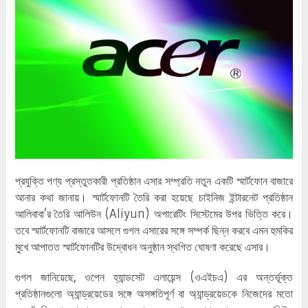
প্রযুক্তি পণ্য প্রস্তুতকারী প্রতিষ্ঠান এসার সম্প্রতি নতুন একটি স্মার্টফোন বাজারে
আনার কথা জানায়। স্মার্টফোনটি তৈরি করা হয়েছে চাইনিজ ইন্টারনেট প্রতিষ্ঠান
আলিবাবা’র তৈরি আলিউন (Aliyun) অপারেটিং সিস্টেমের উপর ভিত্তি করে।
তবে স্মার্টফোনটি বাজারে আসলে গুগল এসারের সঙ্গে সম্পর্ক ছিন্ন করবে এমন হুমকির
মুখে আপাতত স্মার্টফোনটির উদ্বোধন অনুষ্ঠান স্থগিত ঘোষণা করেছে এসার।
গুগল জানিয়েছে, ওপেন হ্যান্ডসেট এলায়েন্স (ওএইচএ) এর অন্তর্ভূক্ত
প্রতিষ্ঠানগুলো অ্যান্ড্রয়েডের সঙ্গে অসঙ্গতিপূর্ণ বা অ্যান্ড্রয়েডকে নিজেদের মতো