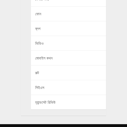
ফোন
ব্লগ
ভিডিও
মোবাইল কথন
রুট
সিইএস
হ্যান্ডসেট রিভিউ