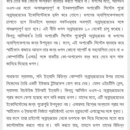
করে তৈরি করা কোনো সংস্করণ ব্যবহার করতে পারবে না। গুগলের মতে, আলিউন
ওএস-এর মতো অসামঞ্জস্যপূর্ণ বা ইনকমপ্যাটিবল অপারেটিং সিস্টেম পুরো
অ্যান্ড্রয়েডের ইকোসিস্টেমকে দুর্বল করে তোলে। গুগলের অ্যাপ্লিকেশনগুলো
চালাতে হলে ডিভাইসে ব্যবহৃত সফটওয়্যার অবশ্যই অ্যান্ড্রয়েডের সঙ্গে
সামঞ্জস্যপূর্ণ হতে হবে। এই নীতি গুগল অ্যান্ড্রয়েড ১.০ থেকেই চালু করেছে।
কিন্তু আলিবাবা’র তৈরি অপারেটিং সিস্টেম পুরোপুরি অ্যান্ড্রয়েড বা গুগলের
অ্যাপ্লিকেশনের জন্য উপযুক্ত নয়। ফলে, এই অপারেটিং সিস্টেম ব্যবহার করে
স্মার্টফোন বাজারে আনলে তার জন্য গুগল কোনো সাপোর্ট বা সহযোগিতা দেবে না ও
কোম্পানিটির (এসার) সঙ্গে যাবতীয় কো-অপারেশন বন্ধ করে দেবে বলে সাফ
জানিয়ে দিয়েছে গুগল।
সাধারণত স্যামসাং, সনি ইত্যাদি বিভিন্ন কোম্পানি অ্যান্ড্রয়েডের উপর তাদের
নিজেদের তৈরি একটি ইউজার ইন্টারফেস যোগ করে দেয়। যেমন এইচটিসি সেন্স,
স্যামসাং টাচউইজ ইউআই ইত্যাদি। কিন্তু আলিউন ওএস-এ অ্যান্ড্রয়েডকে
প্রায় বদলে ফেলা হয়েছে বলে দাবি করছে গুগল। তাদের মতে, এটি অ্যান্ড্রয়েডের
ইকোসিস্টেমের জন্য পুরোপুরি উপযুক্ত নয়। এসারসহ বিশ্বের অন্যতম প্রায় সব
স্মার্টফোন ও ট্যাবলেট নির্মাতা প্রতিষ্ঠানই ওপেন হ্যান্ডসেট এলায়েন্সের সঙ্গে যুক্ত।
যার ফলে তারা চাইলেই অ্যান্ড্রয়েড থেকে গুগলকে বাদ দিয়ে নিজেদের মতো করে
কাস্টোমাইজ করতে পারে না। যদি করতে যায়, তাহলে গুগল তাদের বিভিন্ন