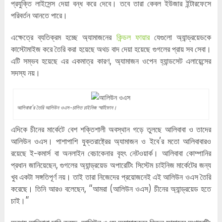
প্রযুক্তি লাইসেন্স দেয়া বন্ধ করে দেবে। তবে তারা কেবল ইউজার ইন্টারফেসে
পরিবর্তন আনতে পারে।
এক্ষেত্রে ব্যতিক্রম হচ্ছে অ্যামাজনের
কিন্ডল ফায়ার
যেগুলো অ্যান্ড্রয়েডকে
কাস্টোমাইজ করে তৈরি করা হয়েছে অথচ বাদ দেয়া হয়েছে গুগলের প্রায় সব সেবা।
এটি সম্ভব হয়েছে এর একমাত্র কারণ, অ্যামাজন ওপেন হ্যান্ডসেট এলায়েন্সের
সদস্য নয়।
আলিবাবা’র তৈরি আলিউন ওএস-চালিত চাইনিজ স্মার্টফোন।
এদিকে চীনের মার্কেটে বেশ শক্তিশালী অবস্থান গড়ে তুলছে আলিবাবা ও তাদের
আলিউন ওএস। পাশাপাশি যুক্তরাষ্ট্রের অ্যামাজন ও ইবে’র মতো আলিবাবারও
রয়েছে ই-কমার্স বা অনলাইন বেচাকেনার বৃহৎ নেটওয়ার্ক। আলিবাবা কোম্পানির
প্রধান জানিয়েছেন, গুগলের অ্যান্ড্রয়েড অপারেটিং সিস্টেম চাইনিজ মার্কেটের জন্য
খুব একটা সঙ্গতিপূর্ণ নয়। তাই তারা নিজেদের প্রয়োজনেই এই আলিউন ওএস তৈরি
করেছে। তিনি আরও বলেছেন, “আমরা (আলিউন ওএস) চীনের অ্যান্ড্রয়েড হতে
চাই।”