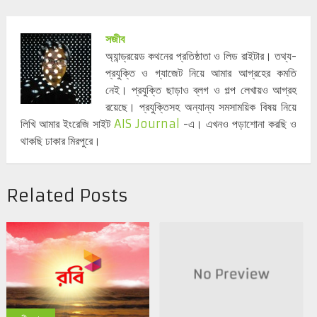
সজীব
অ্যান্ড্রয়েড কথনের প্রতিষ্ঠাতা ও লিড রাইটার। তথ্য-
প্রযুক্তি ও গ্যাজেট নিয়ে আমার আগ্রহের কমতি
নেই। প্রযুক্তি ছাড়াও ব্লগ ও গল্প লেখায়ও আগ্রহ
রয়েছে। প্রযুক্তিসহ অন্যান্য সমসাময়িক বিষয় নিয়ে
লিখি আমার ইংরেজি সাইট
AIS Journal
-এ। এখনও পড়াশোনা করছি ও
থাকছি ঢাকার মিরপুরে।
Related Posts