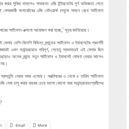
ার করার সুবিধা থাকলেও সাধারণত ৩জি ইন্টারনেটের পূর্ণ অভিজ্ঞতা পেতে
 বেসরকারী অপারেটরের ৩জি নেটওয়ার্ক চালুকে সামনে রেখে স্মার্টফোন
এবারের স্মার্টফোন এক্সপো আয়োজন করা হচ্ছে,’ সূত্র জানিয়েছে।
ায় দেশি-বিদেশি বিভিন্ন ব্র্যান্ডের স্মার্টফোন ও ট্যাবলেটের প্রদর্শনী
াজারই এখন অ্যান্ড্রয়েডে পরিপূর্ণ, সেহেতু স্বভাবতঃই এই মেলায় ছিল
ছাড়াও অনেক ব্র্যান্ড নতুন স্মার্টফোন ও ট্যাবলেট ঘোষণা দেয়ার আগেও
 নেয়।
ধে প্রস্তুতি নেয়ার সময় এসেছে। অক্টোবরের ৩ থেকে ৫ তারিখ স্মার্টফোন
ি সেবা চালু করার খবরের চেয়ে ভালো কোনো খবর অ্যান্ড্রয়েডপ্রেমীদের
ি?
n
Email
More