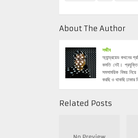
About The Author
সজীব
অ্যান্ড্রয়েড কথনের প
কমতি নেই। প্রযুক্তি
সমসাময়িক বিষয় নিয
করছি ও থাকছি ঢাকার ম
Related Posts