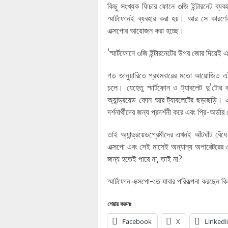
কিছু সংখ্যক ফিচার ফোনে ৩জি ইন্টারনেট ব্যবহ
স্মার্টফোনই ব্যবহার করা হয়। আর সে কারণেই
এক্সপোর আয়োজন করা হচ্ছে।
‘স্মার্টফোনে ৩জি ইন্টারনেটের উপর জোর দিয়েই 
গত জানুয়ারিতে প্রথমবারের মতো আয়োজিত এই মেল
চলে। যেহেতু স্মার্টফোন ও ট্যাবলেট দু’টোর ব
অ্যান্ড্রয়েড ফোন আর ট্যাবলেটের ছড়াছড়ি। এ
দর্শনার্থীদের জন্য প্রদর্শনী করে এবং প্রি-অর্ডার
তাই অ্যান্ড্রয়েডপ্রেমীদের এখনই আঁটঘাঁট বেঁ
এক্সপো এবং সেই মাসেই অন্যান্য অপারেটরের ৩জ
জন্য হতেই পারে না, তাই না?
স্মার্টফোন এক্সপো-তে যাবার পরিকল্পনা করছেন ক
শেয়ার করুনঃ
Facebook
X
LinkedI