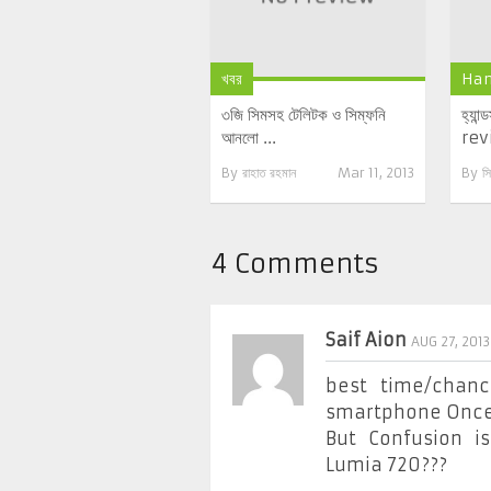
খবর
Han
৩জি সিমসহ টেলিটক ও সিম্ফনি
হ্যা
আনলো ...
rev
By
রাহাত রহমান
Mar 11, 2013
By
সি
4 Comments
Saif Aion
AUG 27, 2013
best time/chan
smartphone Once
But Confusion i
Lumia 720???