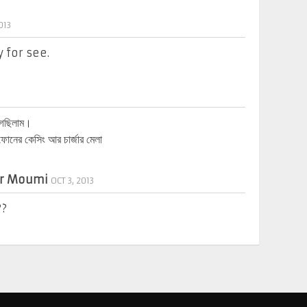
013
y for see.
গেছিলাম।
টফোনের কেসিং আর চার্জার মেলা
r Moumi
OCT 3, 2013
??