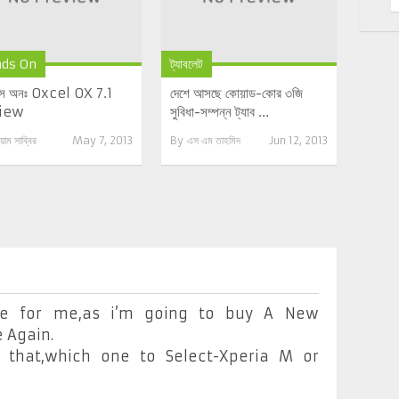
ds On
ট্যাবলেট
ন্ডস অনঃ Oxcel OX 7.1
দেশে আসছে কোয়াড-কোর ৩জি
iew
সুবিধা-সম্পন্ন ট্যাব ...
য়াম সাব্বির
May 7, 2013
By
এস এম তাহমিদ
Jun 12, 2013
ce for me,as i’m going to buy A New
 Again.
s that,which one to Select-Xperia M or