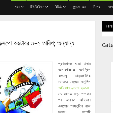
খবর
টিউটোরিয়াল
রিভিউ
হ্যান্ডস-অন
বিশেষ
যোগ
FIN
্সপো অক্টোবর ৩-৫ তারিখ; অন্যান্য
Cat
প্রথমবারের মতো ঢাকার
আগারগাঁও-এ অবস্থিত
বঙ্গবন্ধু আন্তর্জাতিক
সম্মেলন কেন্দ্রে অনুষ্ঠিত
স্মার্টফোন এক্সপো ২০১৩
-
তে ব্যাপক সাড়া পাওয়ার
পর আবারও স্মার্টফোন
এক্সপোর প্রস্তুতির কাজ
চলছে। আগামী