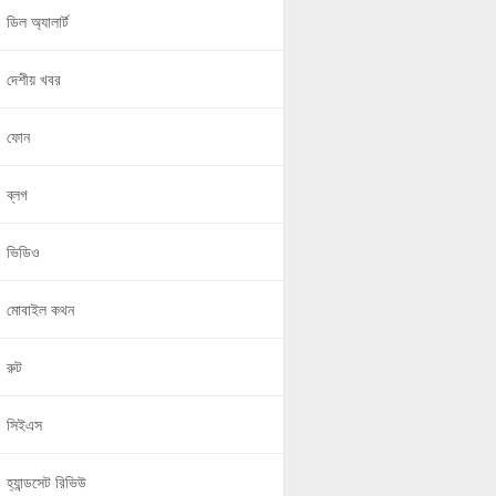
ডিল অ্যালার্ট
দেশীয় খবর
ফোন
ব্লগ
ভিডিও
মোবাইল কথন
রুট
সিইএস
হ্যান্ডসেট রিভিউ