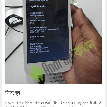
ডিসপ্লে
এন১ এ থাকছে বিশাল আকারের ৫.৩” ইঞ্চি ডিসপ্লে যার রেজুলেশন 960 X