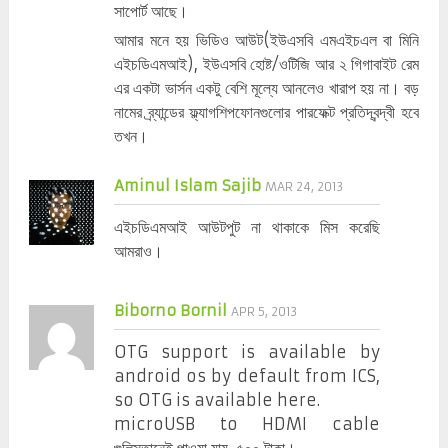
সাপোর্ট আছে।
আমার মনে হয় ভিডিও আউট(ইউএসবি এমএইচএল বা মিনি
এইচডিএমআই), ইউএসবি হোষ্ট/ওটিজি আর ২ গিগাবাইট রেম
এর একটা ভার্সন একটু বেশি মূল্যে আনলেও খারাপ হয় না। বড়
নামের ব্র্যান্ডের ফ্ল্যাগশিপফোনগুলোর পারফেক্ট প্রতিদ্বন্দ্বী হবে
তখন।
Aminul Islam Sajib
MAR 24, 2013
এইচডিএমআই আউটপুট না থাকাকে মিস করেছি
আমরাও।
Biborno Bornil
APR 5, 2013
OTG support is available by
android os by default from ICS,
so OTG is available here.
microUSB to HDMI cable
গুলিস্তানেই পাওয়া যায়, ৫০০ টাকা।