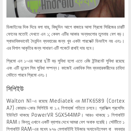
ডিজাইনের দিক দিয়ে বলা যায়, কিছুদিন আগে বাজারে আসা প্রিমো সিরিজের চারটি
ফোনের মতোই দেখতে এন ১; কেবল এটির আকার অন্যগুলোর তুলনায় বেশ বড়।
স্বাভাবিকভাবেই দৈনন্দিন ব্যবহারের জন্য খুব একটা পারফেক্ট ডিভাইস নয় এন১।
এর বিশাল আকৃতির জন্য সাধারণ এটি পকেটে রাখাই দায় হবে।
প্রিমো এন ১-এর আরো দু’টি বড় সুবিধা হলো এতে ৩জি ইন্টারনেট সুবিধা রয়েছে
এবং এটি ডুয়েল সিম সুবিধা সম্পন্ন। কাজেই একাধিক সিম ব্যবহারকারীদের চাহিদা
মেটাতে পারবে প্রিমো এন১।
সিপিইউ
Walton N1-এ রয়েছে Mediatek এর MTK6589 (Cortex
A7) কোয়াড-কোর সিপিইউ যা ১.২ গিগাহার্জ গতিতে চলবে। গ্রাফিক্স প্রসেসিং
ইউনিটে থাকছে PowerVR SGX544MP। আরও থাকছে ১ গিগাবাইট
RAM। কিন্তু এখানে একটি ব্যাপার দেখে আমরা বেশ অবাক হয়েছি। সেটটিতে ১
গিগাবাইট RAM-এর মধ্যে ৯৭৬ মেগাবাইটই ইউজার অ্যাভেইলেবল বা ব্যবহার