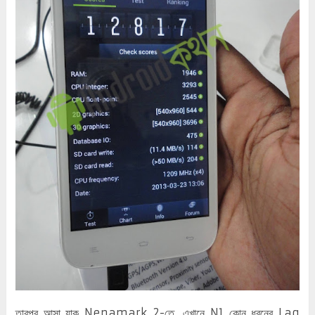
তারপর আসা যাক Nenamark 2-তে, এখানে N1 কোন ধরনের Lag