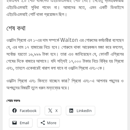
ইউএসবি ২.০ পোর্ট থাকলেও এইচডিএমআই পোর্ট নেই। সেহেতু ব্যবহারকারীরা
এইচডিএমআই সুবিধা পাবেন না। আমাদের মতে, এমন একটি ডিভাইসে
এইচডিএমআই পোর্ট থাকা প্রয়োজন ছিল।
শেষ কথা
ওয়াল্টন প্রিমো এন ১-এর দাম সম্পর্কে Walton এর শোরুমের কর্মচারীরা বলেছেন
যে, এর দাম ১৭ হাজারের নিচে হবে। শোরুমে থাকা আরেকজন মজা করে বললেন,
সর্বোচ্চ হয়তো ১৬,৯৯৯ টাকা হবে। তারা এও জানিয়েছেন যে, ফোনটি এপ্রিলের
শেষের দিকে বাজারে আসাবে। যদি সত্যিই ১৭,০০০ টাকার নিচে বিক্রি হয় প্রিমো
এন১, তাহলে একেবারেই খারাপ বলা যাবে না ওয়াল্টন প্রিমো এন১-কে।
ওয়াল্টন প্রিমো এন১ কিনতে যাচ্ছেন কারা? প্রিমো এন১-এ আপনার পছন্দের ও
অপছন্দের বিষয়টি তুলে ধরুন মন্তব্যের ঘরে।
শেয়ার করুনঃ
Facebook
X
LinkedIn
Email
More