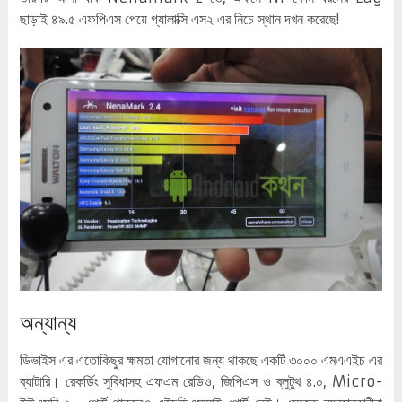
ছাড়াই ৪৯.৫ এফপিএস পেয়ে গ্যালাক্সি এস২ এর নিচে স্থান দখন করেছে!
অন্যান্য
ডিভাইস এর এতোকিছুর ক্ষমতা যোগানোর জন্য থাকছে একটি ৩০০০ এমএএইচ এর
ব্যাটারি। রেকর্ডিং সুবিধাসহ এফএম রেডিও, জিপিএস ও ব্লুটুথ ৪.০, Micro-