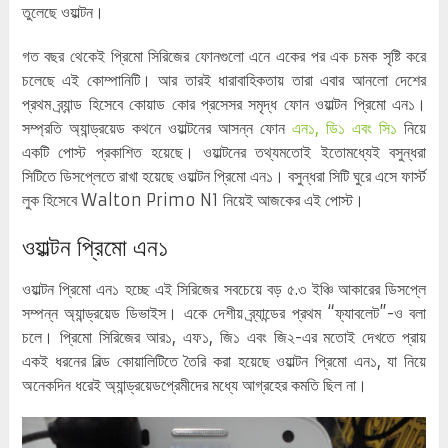
তুলেছে ওয়াল্টন।
গত বছর থেকেই প্রিমো সিরিজের ফোনগুলো এনে একের পর এক চমক সৃষ্টি করে
চলেছে এই কোম্পানিটি। আর তারই ধারাবাহিকতায় তারা এবার আনলো দেশের
প্রথম ব্র্যান্ড হিসেবে কোয়াড কোর প্রসেসর সমৃদ্ধ ফোন ওয়াল্টন প্রিমো এন১।
সম্প্রতি অ্যান্ড্রয়েড কথনে ওয়াল্টনের আসন্ন ফোন
এন১, ডি১ এবং সি১
নিয়ে
একটি পোস্ট প্রকাশিত হয়েছে। ওয়াল্টনের তথ্যমতোই ইতোমধ্যেই বসুন্ধরা
সিটিতে ডিসপ্লেতে রাখা হয়েছে ওয়াল্টন প্রিমো এন১। বসুন্ধরা সিটি ঘুরে এসে ফার্স্ট
লুক হিসেবে Walton Primo N1 নিয়েই আজকের এই পোস্ট।
ওয়াল্টন প্রিমো এন১
ওয়াল্টন প্রিমো এন১ হচ্ছে এই সিরিজের সবচেয়ে বড় ৫.৩ ইঞ্চি আকারের ডিসপ্লে
সম্পন্ন অ্যান্ড্রয়েড ডিভাইস। একে দেশীয় ব্র্যান্ডের প্রথম “ফ্যাবলেট”-ও বলা
চলে। প্রিমো সিরিজের আর১, এফ১, জি১ এবং জি২-এর মতোই দেখতে প্রায়
একই ধরনের বিল্ড কোয়ালিটিতে তৈরি করা হয়েছে ওয়াল্টন প্রিমো এন১, যা নিয়ে
অনেকদিন ধরেই অ্যান্ড্রয়েডপ্রেমীদের মধ্যে আগ্রহের কমতি ছিল না।