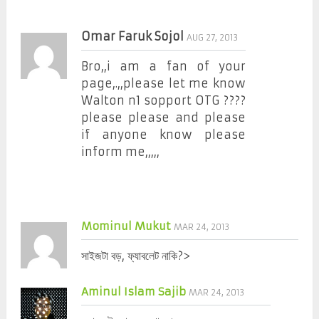
Omar Faruk Sojol
AUG 27, 2013
Bro,,i am a fan of your
page,.,,please let me know
Walton n1 sopport OTG ????
please please and please
if anyone know please
inform me,,,,,
Mominul Mukut
MAR 24, 2013
সাইজটা বড়, ফ্যাবলেট নাকি?>
Aminul Islam Sajib
MAR 24, 2013