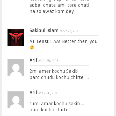
sobai chate ami tore chati
na so awaz kom dey
Sakibul Islam
MAR 25, 2013
AT Least I AM Better then you!
Arif
MAR 25, 2013
2mi amer kochu Sakib
paro chudu kochu chirte …..
Arif
MAR 26, 2013
tumi amar kochu sakib …
paro kochu chirte ……..