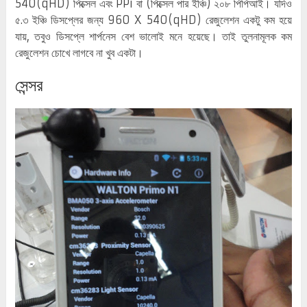
540(qHD) পিক্সেল এবং PPi বা (পিক্সেল পার ইঞ্চি) ২০৮ পিপিআই। যদিও
৫.৩ ইঞ্চি ডিসপ্লের জন্য 960 X 540(qHD) রেজুলেশন একটু কম হয়ে
যায়, তবুও ডিসপ্লে শার্পনেস বেশ ভালোই মনে হয়েছে। তাই তুলনামূলক কম
রেজুলেশন চোখে লাগবে না খুব একটা।
সেন্সর