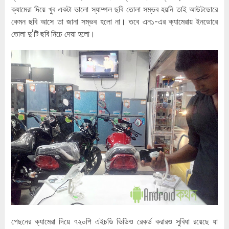
ক্যামেরা দিয়ে খুব একটা ভালো স্যাম্পল ছবি তোলা সম্ভব হয়নি তাই আউটডোরে
কেমন ছবি আসে তা জানা সম্ভব হলো না। তবে এন১-এর ক্যামেরায় ইনডোরে
তোলা দু’টি ছবি নিচে দেয়া হলো।
পেছনের ক্যামেরা দিয়ে ৭২০পি এইচডি ভিডিও রেকর্ড করারও সুবিধা রয়েছে যা