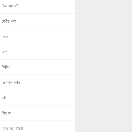
ডিল অ্যালার্ট
দেশীয় খবর
ফোন
ব্লগ
ভিডিও
মোবাইল কথন
রুট
সিইএস
হ্যান্ডসেট রিভিউ