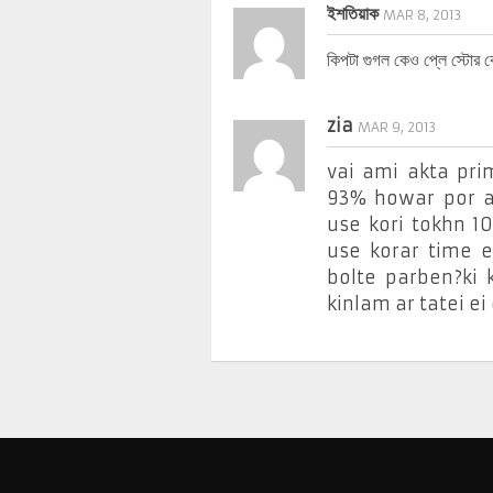
ইশতিয়াক
MAR 8, 2013
কিপটা গুগল কেও প্লে স্টোর ক
zia
MAR 9, 2013
vai ami akta prim
93% howar por ak
use kori tokhn 1
use korar time 
bolte parben?ki 
kinlam ar tatei e