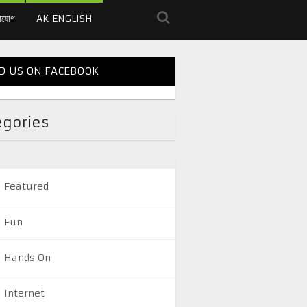
াযোগ
AK ENGLISH
D US ON FACEBOOK
egories
Featured
Fun
Hands On
Internet