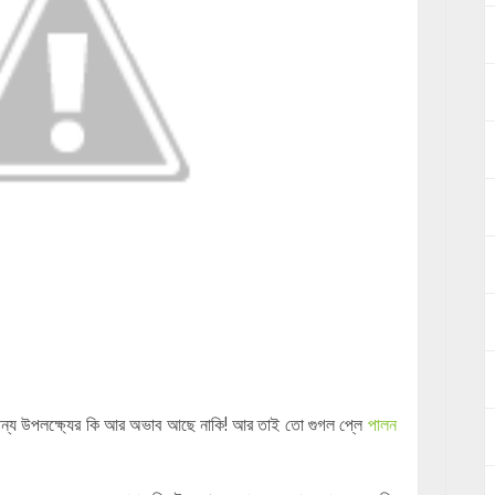
 জন্য উপলক্ষ্যের কি আর অভাব আছে নাকি! আর তাই তো গুগল প্লে
পালন