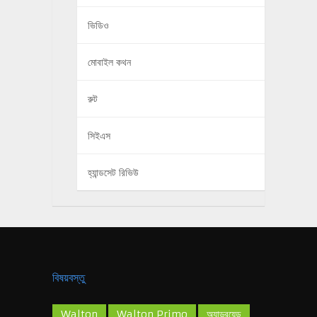
ভিডিও
মোবাইল কথন
রুট
সিইএস
হ্যান্ডসেট রিভিউ
বিষয়বস্তু
Walton
Walton Primo
অ্যান্ড্রয়েড