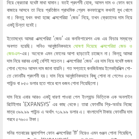
নিয়ে ক্রেতারা যথেষ্ট মাথা ঘামান। যতই প্রদর্শনী হোক, আসল দাম ও ফোন কবে
বাজারে আসবে তা নিয়ে প্রতিষ্ঠান প্রাথমিক প্রেস কনফারেন্সে কখনই মুখ খোলে
না। কিন্তু যখন কথা হচ্ছে এক্সপেরিয়া ‘জেড’ নিয়ে, তখন ক্রেতাদের দাম নিয়ে
একটু চিন্তা হবেই।
ইতোমধ্যে আমরা এক্সপেরিয়া ‘জেড’ এর কনফিগারেশন এবং এর ফিচার সম্বন্ধে
অবগত হয়েছি। সনিও আনুষ্ঠানিকভাবে
ঘোষণা দিয়েছে এক্সপেরিয়া জেড ও
জেডএল
-এর। অনেকে এমন ফোনের আশা ছাড়তেই চাচ্ছেন না। কিন্তু আমরা
দাম নিয়ে বরাবর একটু বেশিই সচেতন। এক্সপেরিয়া ‘জেড’ এর দাম নিয়ে যথেষ্ট গুজব
শোনা গেলেও আসল দাম জানা যায়নি। গত সপ্তাহে কনজিউমার ইলেকট্রনিক্স শো-
তে ফোনটির প্রদর্শনী হয়। দাম নিয়ে আনুষ্ঠানিকভাবে কিছু শোনা না গেলেও ৫৩০
পাউন্ড বা ৮৫০ ডলার হতে পারে বলে গুজব শোনা গিয়েছিলো।
দাম নিয়ে এবার আরও একটু ধারণা পাওয়া গেল ইংল্যান্ড ভিত্তিক এক অনলাইন
রিটেইলার ‘EXPANSYS’ এর কাছ থেকে। তারা ফোনটির প্রি-অর্ডার নিচ্ছে
মাত্র ৩৯৯.৯৯ পাউন্ড এ অর্থাৎ ৭১৯.৯৯ ডলার এ। বাংলাদেশি টাকায় ফোনটির দাম
পরবে ৫৭৬০০ টাকা।
সনির গতবারের ফ্ল্যাগশিপ ফোন এক্সপেরিয়া ‘টি’ নিয়েও এমন গুঞ্জন শোনা গিয়েছিল,