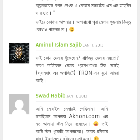
অ্যান্ড্রয়েড কথন লেখক ও ফোরাম মডারেটর এস এম তাহমিদ
ও রাহাত। ”
ভাইরে কোথায় আপনারা। আপনাগো পুরা মেলায় খুজলাম কিন্তু
কোথাও পাইলাম না।
Aminul Islam Sajib
JAN 11, 2013
ভাই কোন মেলায় খুঁজেছেন? বাণিজ্য মেলায় নয়তো?
কারণ স্মার্টফোন মেলার প্রবেশপথের ঠিক সঙ্গেই
(স্যামসাং এর অপজিটে) TRON-এর বুথে আমরা
আছি।
Swad Habib
JAN 11, 2013
আমি মোবাইল মেলা‌য়ই গেছিলাম। আমি
ভাবছিলাম আপনারা Akhoni.com এর
মত আলাদা স্টল নিয়ে বসেছেন।
তাই
আমি স্টল খুজেছি আপনাদের। আবার রবিবারে
যাব। ইনশাল্লাহ রবিবারে দেখা হবে।