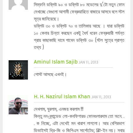
সিম্ফনি ডব্লিউ ৯০ ও ডব্লিউ ৮০ মডেলের দু’টো নতুন ফোন
দেখাচ্ছে যেগুলো আগামী ফেব্রুয়ারিতে বাজারে আসবে বলে স্টল
সূত্র জানিয়েছে।
ডব্লিউ ৩০ ও ডব্লিউ ৭০ ও তালিকায় আছে । যারা ডব্লিউ
১০ কেনার চিন্তা করছেন একটু ধৈর্য ধরেন ফেব্রুয়ারী পর্যন্ত
প্রায় কাছাকাছি দামে পাবেন ডব্লিউ ৩০ (স্টল সুত্রে প্রাপ্ত
তথ্য )
Aminul Islam Sajib
JAN 11, 2013
পোস্ট আসছে এখনই।
H. H. Nazirul Islam Khan
JAN 11, 2013
দেখলাম, ঘুরলাম, এনজয় করলাম !!!
কিন্তু নন-ব্র্যান্ডেড লো-কনফিগারড ফোনগুলারদাম তো অনে. .
. ক নিচ্ছে, এটা দেখেই মন খারাপ লাগলো। আর বেশিরভাগ
ডিভাইসই থ্রি-জি ও জিপিএস সার্পোটেড; বিল্ট-ইন নয়। সবার