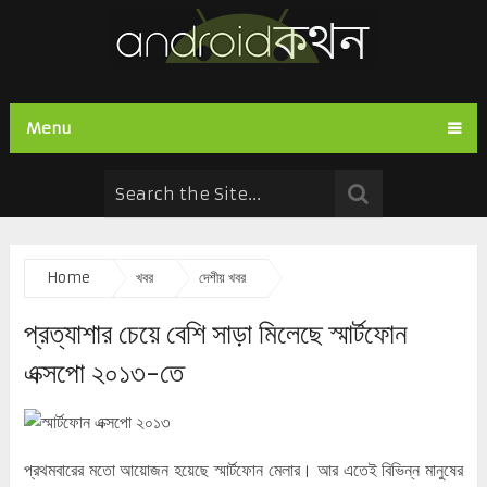
Menu
Home
খবর
দেশীয় খবর
প্রত্যাশার চেয়ে বেশি সাড়া মিলেছে স্মার্টফোন
এক্সপো ২০১৩-তে
প্রথমবারের মতো আয়োজন হয়েছে স্মার্টফোন মেলার। আর এতেই বিভিন্ন মানুষের