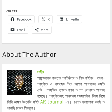
শেয়ার করুনঃ
Facebook
X
LinkedIn
Email
More
About The Author
সজীব
অ্যান্ড্রয়েড কথনের প্রতিষ্ঠাতা ও লিড রাইটার। তথ্য-
প্রযুক্তি ও গ্যাজেট নিয়ে আমার আগ্রহের কমতি
নেই। প্রযুক্তি ছাড়াও ব্লগ ও গল্প লেখায়ও আগ্রহ
রয়েছে। প্রযুক্তিসহ অন্যান্য সমসাময়িক বিষয় নিয়ে
লিখি আমার ইংরেজি সাইট
AIS Journal
-এ। এখনও পড়াশোনা করছি ও
থাকছি ঢাকার মিরপুরে।