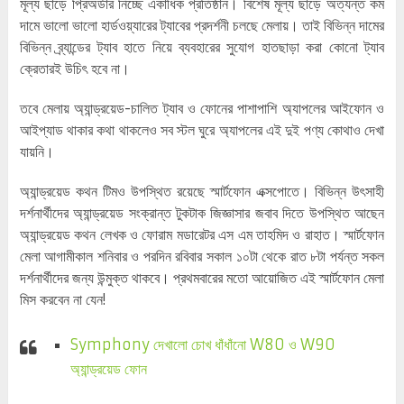
মূল্য ছাড়ে প্রিঅর্ডার নিচ্ছে একাধিক প্রতিষ্ঠান। বিশেষ মূল্য ছাড়ে অত্যন্ত কম
দামে ভালো ভালো হার্ডওয়্যারের ট্যাবের প্রদর্শনী চলছে মেলায়। তাই বিভিন্ন দামের
বিভিন্ন ব্র্যান্ডের ট্যাব হাতে নিয়ে ব্যবহারের সুযোগ হাতছাড়া করা কোনো ট্যাব
ক্রেতারই উচিৎ হবে না।
তবে মেলায় অ্যান্ড্রয়েড-চালিত ট্যাব ও ফোনের পাশাপাশি অ্যাপলের আইফোন ও
আইপ্যাড থাকার কথা থাকলেও সব স্টল ঘুরে অ্যাপলের এই দুই পণ্য কোথাও দেখা
যায়নি।
অ্যান্ড্রয়েড কথন টিমও উপস্থিত রয়েছে স্মার্টফোন এক্সপোতে। বিভিন্ন উৎসাহী
দর্শনার্থীদের অ্যান্ড্রয়েড সংক্রান্ত টুকটাক জিজ্ঞাসার জবাব দিতে উপস্থিত আছেন
অ্যান্ড্রয়েড কথন লেখক ও ফোরাম মডারেটর এস এম তাহমিদ ও রাহাত। স্মার্টফোন
মেলা আগামীকাল শনিবার ও পরদিন রবিবার সকাল ১০টা থেকে রাত ৮টা পর্যন্ত সকল
দর্শনার্থীদের জন্য উন্মুক্ত থাকবে। প্রথমবারের মতো আয়োজিত এই স্মার্টফোন মেলা
মিস করবেন না যেন!
Symphony দেখালো চোখ ধাঁধাঁনো W80 ও W90
অ্যান্ড্রয়েড ফোন