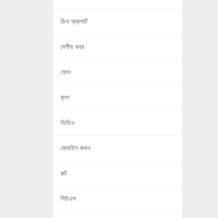
ডিল অ্যালার্ট
দেশীয় খবর
ফোন
ব্লগ
ভিডিও
মোবাইল কথন
রুট
সিইএস