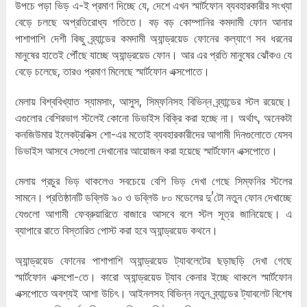
উপচে পড়া ভিড় এ-ই প্রমাণ দিচ্ছে যে, দেশে এখন স্মার্টফোন ব্যবহারকারীর সংখ্যা
বেড়ে চলছে অপ্রতিরোধ্য গতিতে। বড় বড় কোম্পানির কমদামী ফোন আনার
পাশাপাশি দেশী কিছু ব্র্যান্ডের কমদামী অ্যান্ড্রয়েড ফোনের কল্যাণে সব ধরনের
মানুষের হাতেই পৌঁছে যাচ্ছে অ্যান্ড্রয়েড ফোন। আর এর প্রতি মানুষের ঝোঁকও যে
বেড়ে চলেছে, তারও প্রমাণ মিলেছে স্মার্টফোন এক্সপোতে।
মেলায় বিশ্ববিখ্যাত স্যামসাং, আসুস, সিম্ফনিসহ বিভিন্ন ব্র্যান্ডের স্টল রয়েছে।
এগুলোর বেশিরভাগ স্টলেই কোনো ডিভাইস বিক্রি করা হচ্ছে না। অর্থাৎ, অনেকটা
কনজিউমার ইলেকট্রনিক্স শো-এর মতোই ব্যবহারকারীদের আগামী দিনগুলোতে যেসব
ডিভাইস আসবে সেগুলো দেখানোর আয়োজন করা হয়েছে স্মার্টফোন এক্সপোতে।
মেলায় প্রচুর ভিড় থাকলেও সবচেয়ে বেশি ভিড় দেখা গেছে সিম্ফনির স্টলের
সামনে। প্রতিষ্ঠানটি ডব্লিউ ৯০ ও ডব্লিউ ৮০ মডেলের দু’টো নতুন ফোন দেখাচ্ছে
যেগুলো আগামী ফেব্রুয়ারিতে বাজারে আসবে বলে স্টল সূত্র জানিয়েছে। এ
ব্যাপারে রাতে বিস্তারিত পোস্ট করা হবে অ্যান্ড্রয়েড কথনে।
অ্যান্ড্রয়েড ফোনের পাশাপাশি অ্যান্ড্রয়েড ট্যাবলেটের ছড়াছড়ি দেখা গেছে
স্মার্টফোন এক্সপো-তে। কারো অ্যান্ড্রয়েড ট্যাব কেনার ইচ্ছে থাকলে স্মার্টফোন
এক্সপোতে অবশ্যই আশা উচিৎ। আইনলসহ বিভিন্ন নতুন ব্র্যান্ডের ট্যাবলেট বিশেষ