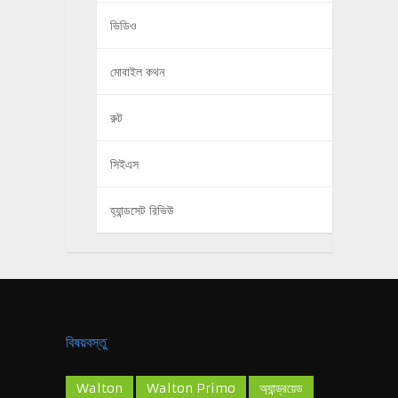
ভিডিও
মোবাইল কথন
রুট
সিইএস
হ্যান্ডসেট রিভিউ
বিষয়বস্তু
Walton
Walton Primo
অ্যান্ড্রয়েড