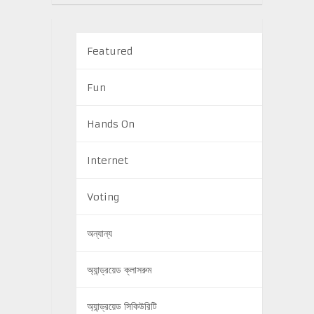
Featured
Fun
Hands On
Internet
Voting
অন্যান্য
অ্যান্ড্রয়েড ক্লাসরুম
অ্যান্ড্রয়েড সিকিউরিটি