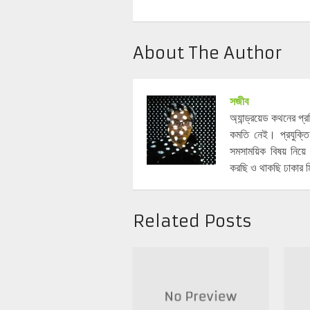
About The Author
সজীব
অ্যান্ড্রয়েড কথনের প
কমতি নেই। প্রযুক্তি
সমসাময়িক বিষয় নিয
করছি ও থাকছি ঢাকার ম
Related Posts