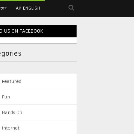
াযোগ
AK ENGLISH
D US ON FACEBOOK
egories
Featured
Fun
Hands On
Internet