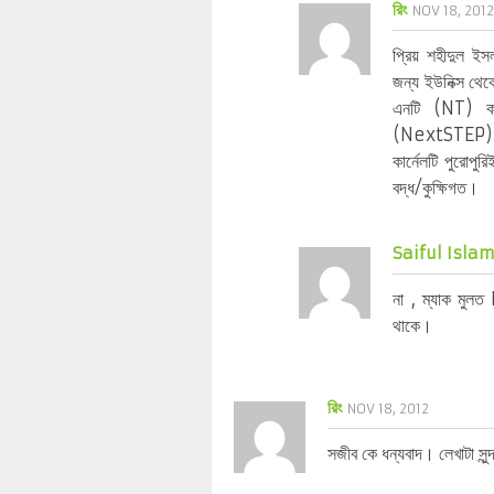
রিং
NOV 18, 201
প্রিয় শহীদুল ইস
জন্য ইউনিক্স থেক
এনটি (NT) কার
(NextSTEP) কার
কার্নেলটি পুরোপুর
বদ্ধ/কুক্ষিগত।
Saiful Isla
না , ম্যাক মু
থাকে।
রিং
NOV 18, 2012
সজীব কে ধন্যবাদ। লেখাটা সুন