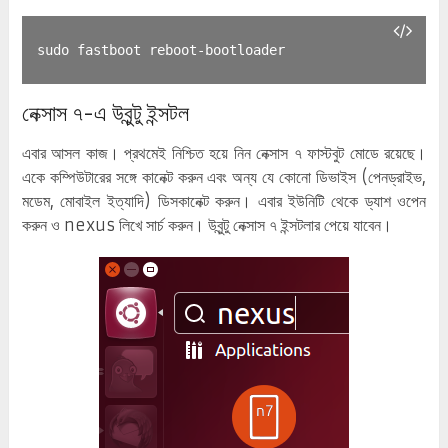
sudo fastboot reboot-bootloader
নেক্সাস ৭-এ উবুন্টু ইন্সটল
এবার আসল কাজ। প্রথমেই নিশ্চিত হয়ে নিন নেক্সাস ৭ ফাস্টবুট মোডে রয়েছে।
একে কম্পিউটারের সঙ্গে কানেক্ট করুন এবং অন্য যে কোনো ডিভাইস (পেনড্রাইভ,
মডেম, মোবাইল ইত্যাদি) ডিসকানেক্ট করুন। এবার ইউনিটি থেকে ড্যাশ ওপেন
করুন ও nexus লিখে সার্চ করুন। উবুন্টু নেক্সাস ৭ ইন্সটলার পেয়ে যাবেন।