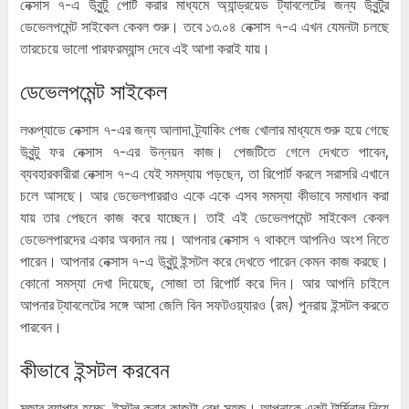
নেক্সাস ৭-এ উবুন্টু পোর্ট করার মাধ্যমে অ্যান্ড্রয়েড ট্যাবলেটের জন্য উবুন্টুর
ডেভেলপমেন্ট সাইকেল কেবল শুরু। তবে ১৩.০৪ নেক্সাস ৭-এ এখন যেমনটা চলছে
তারচেয়ে ভালো পারফরম্যান্স দেবে এই আশা করাই যায়।
ডেভেলপমেন্ট সাইকেল
লঞ্চপ্যাডে নেক্সাস ৭-এর জন্য আলাদা ট্র্যাকিং পেজ খোলার মাধ্যমে শুরু হয়ে গেছে
উবুন্টু ফর নেক্সাস ৭-এর উন্নয়ন কাজ। পেজটিতে গেলে দেখতে পাবেন,
ব্যবহারকারীরা নেক্সাস ৭-এ যেই সমস্যায় পড়ছেন, তা রিপোর্ট করলে সরাসরি এখানে
চলে আসছে। আর ডেভেলপাররাও একে একে এসব সমস্যা কীভাবে সমাধান করা
যায় তার পেছনে কাজ করে যাচ্ছেন। তাই এই ডেভেলপমেন্ট সাইকেল কেবল
ডেভেলপারদের একার অবদান নয়। আপনার নেক্সাস ৭ থাকলে আপনিও অংশ নিতে
পারেন। আপনার নেক্সাস ৭-এ উবুন্টু ইন্সটল করে দেখতে পারেন কেমন কাজ করছে।
কোনো সমস্যা দেখা দিয়েছে, সোজা তা রিপোর্ট করে দিন। আর আপনি চাইলে
আপনার ট্যাবলেটের সঙ্গে আসা জেলি বিন সফটওয়্যারও (রম) পুনরায় ইন্সটল করতে
পারবেন।
কীভাবে ইন্সটল করবেন
মজার ব্যাপার হচ্ছে, ইন্সটল করার কাজটা বেশ সহজ। আপনাকে একটু টার্মিনাল নিয়ে