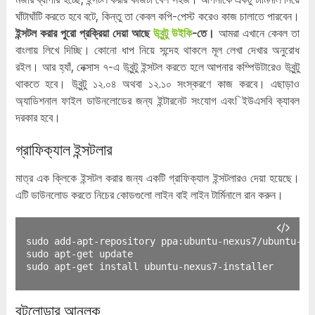
ঘাঁটাঘাঁটি করতে হবে বটে, কিন্তু তা কেবল কপি-পেস্ট করেও কাজ চালাতে পারবেন।
ইন্সটল করার পুরো প্রক্রিয়া দেয়া আছে
উবুন্টু উইকি
-তে।
আমরা এখানে কেবল তা
বাংলায় লিখে দিচ্ছি। কোনো ধাপ নিয়ে সন্দেহ থাকলে মূল লেখা দেখার অনুরোধ
রইল। আর হ্যাঁ, নেক্সাস ৭-এ উবুন্টু ইন্সটল করতে হলে আপনার কম্পিউটারেও উবুন্টু
থাকতে হবে। উবুন্টু ১২.০৪ অথবা ১২.১০ সংস্করণে কাজ করবে। এছাড়াও
অ্যাডিশনাল ফাইল ডাউনলোডের জন্য ইন্টারনেট সংযোগ এবং িইউএসবি ক্যাবল
দরকার হবে।
গ্রাফিক্যাল ইন্সটলার
মাত্র এক ক্লিকে ইন্সটল করার জন্য একটি গ্রাফিক্যাল ইন্সটলারও দেয়া হয়েছে।
এটি ডাউনলোড করতে নিচের কোডগুলো লাইন বাই লাইন টার্মিনালে রান করুন।
sudo add-apt-repository ppa:ubuntu-nexus7/ubuntu-nex
sudo apt-get update

sudo apt-get install ubuntu-nexus7-installer
বুটলোডার আনলক