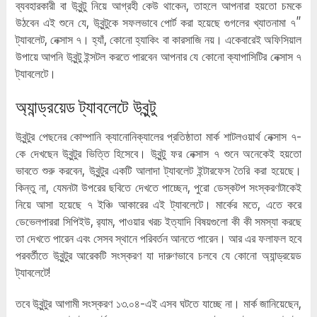
ব্যবহারকারী বা উবুন্টু নিয়ে আগ্রহী কেউ থাকেন, তাহলে আপনারা হয়তো চমকে
উঠবেন এই শুনে যে, উবুন্টুকে সফলভাবে পোর্ট করা হয়েছে গুগলের খ্যাতনামা ৭”
ট্যাবলেট, নেক্সাস ৭। হ্যাঁ, কোনো হ্যাকিং বা কারসাজি নয়। একেবারেই অফিসিয়াল
উপায়ে আপনি উবুন্টু ইন্সটল করতে পারবেন আপনার যে কোনো ক্যাপাসিটির নেক্সাস ৭
ট্যাবলেটে।
অ্যান্ড্রয়েড ট্যাবলেটে উবুন্টু
উবুন্টুর পেছনের কোম্পানি ক্যানোনিক্যালের প্রতিষ্ঠাতা মার্ক শাটলওয়ার্থ নেক্সাস ৭-
কে দেখছেন উবুন্টুর ভিত্তি হিসেবে। উবুন্টু ফর নেক্সাস ৭ শুনে অনেকেই হয়তো
ভাবতে শুরু করবেন, উবুন্টুর একটি আলাদা ট্যাবলেট ইন্টারফেস তৈরি করা হয়েছে।
কিন্তু না, যেমনটা উপরের ছবিতে দেখতে পাচ্ছেন, পুরো ডেস্কটপ সংস্করণটাকেই
নিয়ে আসা হয়েছে ৭ ইঞ্চি আকারের এই ট্যাবলেটে। মার্কের মতে, এতে করে
ডেভেলপাররা সিপিইউ, র‌্যাম, পাওয়ার খরচ ইত্যাদি বিষয়গুলো কী কী সমস্যা করছে
তা দেখতে পারেন এবং সেসব স্থানে পরিবর্তন আনতে পারেন। আর এর ফলাফল হবে
পরবর্তীতে উবুন্টুর আরেকটি সংস্করণ যা দারুণভাবে চলবে যে কোনো অ্যান্ড্রয়েড
ট্যাবলেটে!
তবে উবুন্টুর আগামী সংস্করণ ১৩.০৪-এই এসব ঘটতে যাচ্ছে না। মার্ক জানিয়েছেন,