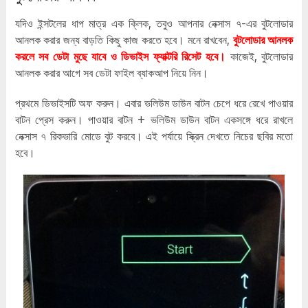
যদিও ইন্সটলের ধাপ মাত্র এক ক্লিক, তবুও আপনার নেক্সাস ৭-এর বুটলোডার
আনলক করার জন্য বাড়তি কিছু কাজ করতে হবে। মনে রাখবেন,
বুটলোডার আনলক
করলে সব ডেটা মুছে যাবে ও ডিভাইস ফ্যাক্টরি রিসেট হবে।
কাজেই, বুটলোডার
আনলক করার আগে সব ডেটা ফাইল ব্যাকআপ নিয়ে নিন।
প্রথমে ডিভাইসটি অফ করুন। এবার ভলিউম ডাউন বাটন চেপে ধরে রেখে পাওয়ার
বাটন প্রেস করুন। পাওয়ার বাটন + ভলিউম ডাউন বাটন একসঙ্গে ধরে রাখলে
নেক্সাস ৭ রিকভারি মোডে বুট করবে। এই পর্যায়ে স্ক্রিন দেখতে নিচের ছবির মতো
হবে।