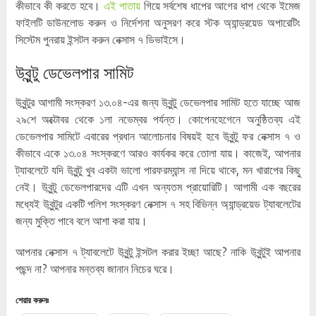
কীভাবে কী করতে হবে।
এই পাতায়
গিয়ে সর্বশেষ ধাপের আগের ধাপ থেকে ইমেজ
ফাইলটি ডাউনলোড করুন ও নির্দেশনা অনুসরণ করে স্টক অ্যান্ড্রয়েড অপারেটিং
সিস্টেম পুনরায় ইন্সটল করুন নেক্সাস ৭ ডিভাইসে।
উবুন্টু ডেভেলপার সামিট
উবুন্টুর আগামী সংস্করণ ১৩.০৪-এর জন্য উবুন্টু ডেভেলপার সামিট হতে যাচ্ছে আজ
২৯শে অক্টোবর থেকে ১লা নভেম্বর পর্যন্ত। কোপেনহেগেনে অনুষ্ঠিতব্য এই
ডেভেলপার সামিটে এবারের প্রধান আলোচনার বিষয়ই হবে উবুন্টু ফর নেক্সাস ৭ ও
কীভাবে একে ১৩.০৪ সংস্করণে আরও কার্যকর করে তোলা যায়। কাজেই, আপনার
ট্যাবলেটে যদি উবুন্টু খুব একটা ভালো পারফরম্যান্স না দিয়ে থাকে, মন খারাপের কিছু
নেই। উবুন্টু ডেভেলপারদের এটি এখন অন্যতম প্রায়োরিটি। আগামী এক বছরের
মধ্যেই উবুন্টুর একটি পলিশ সংস্করণ নেক্সাস ৭ সহ বিভিন্ন অ্যান্ড্রয়েড ট্যাবলেটের
জন্য মুক্তি পাবে বলে আশা করা যায়।
আপনার নেক্সাস ৭ ট্যাবলেটে উবুন্টু ইন্সটল করার ইচ্ছা আছে? নাকি উবুন্টুই আপনার
পছন্দ না? আপনার মন্তব্য জানান নিচের ঘরে।
শেয়ার করুনঃ