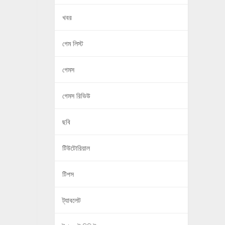
খবর
গেম লিস্ট
গেমস
গেমস রিভিউ
ছবি
টিউটোরিয়াল
টিপস
ট্যাবলেট