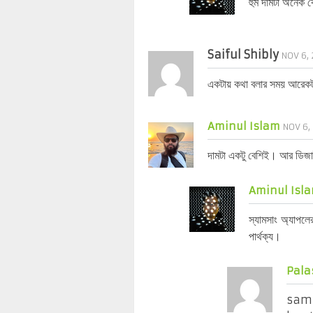
হুম দামটা অনেক ব
Saiful Shibly
NOV 6, 
একটায় কথা বলার সময় আরে
Aminul Islam
NOV 6,
দামটা একটু বেশিই। আর ডিজাই
Aminul Isla
স্যামসাং অ্যাপল
পার্থক্য।
Pal
sams