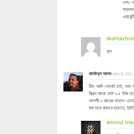
এস৩ পা
স্যাম
ওয়ারেন্
Mohtachim 
হাম
মাসউদুল আলম
NOV 6, 2012
ঠিক আমি যেমনটা চাই, তার
স্ক্রিন আরো ছোট ৩.৫ ইঞ্চি 
আগামী ৩ বছরের মধ্যেও এতো দা
কম দামে বাজারে ছাড়তো, ট্র
Aminul Isla