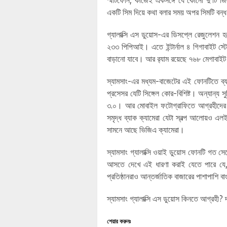
স্মার্টফোন, কাজেই একসঙ্গে যে কোনো দু’টি
একটি সিম দিয়ে কথা বলার সময় অপর সিমটি বন্
গ্যালাক্সি এস ডুয়োস-এর ডিসপ্লে রেজুলেশন 
২৩৩ পিপিআই। এতে ইন্টার্নাল ৪ গিগাবাইট স্টো
বাড়ানো যাবে। আর র‌্যাম রয়েছে ৭৬৮ মেগাবা
স্যামসাং-এর মধ্যম-বাজেটের এই ফোনটিতে ব্যব
প্রসেসর যেটি সিঙ্গেল কোর-বিশিষ্ট। অন্যান্য
৩.০। আর মোবাইল ফটোগ্রাফিতে আগ্রহীদের জ
সমৃদ্ধ ব্যাক ক্যামেরা যেটা স্বল্প আলোয়ও এল
সামনে আছে ভিজিএ ক্যামেরা।
স্যামসাং গ্যালাক্সি ওয়াই ডুয়োস ফোনটি গত সে
আসতে দেখে এই ধারণা করাই যেতে পারে যে, এক
প্রতিষ্ঠানরাও আন্তর্জাতিক বাজারের পাশাপাশি 
স্যামসাং গ্যালাক্সি এস ডুয়োস কিনতে আগ্রহী?
শেয়ার করুনঃ