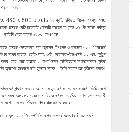
 জিএসএম অপারেটরের নম্বর চালু রাখতে পারবেন নতুন এই ফোনে। কেবল
ধ পাবেন কলার।
হচ্ছে 480 x 800 pixels যার প্রতি ইঞ্চিতে পিক্সেল সংখ্যা হচ্ছে
রেজ রয়েছে যেটি চাইলেই মেমোরি কার্ডের মাধ্যমে ৩২ গিগাবাইট পর্যন্ত
ইট। ব্যাটারি দেয়া হয়েছে ১৫০০ এমএএইচ।
হৃত হয়েছে কোয়ালকম স্ন্যাপড্রাগন চিপসেট ও করটেক্স এ৫ ১ গিগাহার্জ
 সুবিধার মধ্যে রয়েছে ওয়াই-ফাই, ৩জি, মাইক্রো-ইউএসবি ২.০ এবং ব্লুটুথ
ন্য এতে দেয়া হয়েছে ৫ মেগাপিক্সেল কন্টিনিউয়াস অটোফোকাস সুবিধা
ইডি ফ্ল্যাশের মাধ্যমে ছবি তুলতে সক্ষম। ভিডি চ্যাটে আগ্রহীদের জন্যও
প্টেম্বরেই প্র্রথম বাজারে আনে। মাত্র দুই মাসের মাথায় এই সেটটি দেশে
সময় অন্যান্য স্মার্টফোন, ট্যাবলেটসহ প্রযুক্তি পণ্য উৎপাদনকারী
বাংলাদেশেও দ্রুতই বিভিন্ন পণ্য বাজারজাত করবে।
 দামের তুলনায় সেটের স্পেসিফিকেশন সম্পর্কে আপনার কী মতামত?