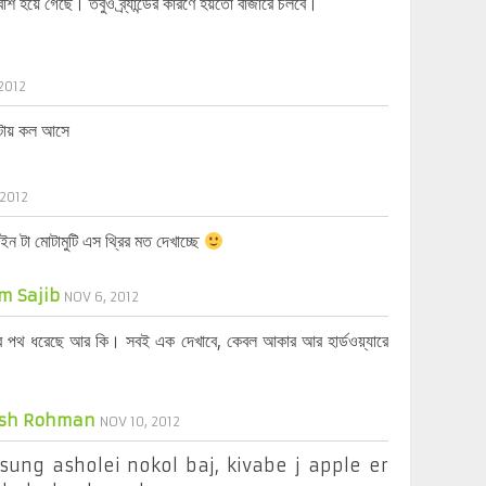
েশি হয়ে গেছে। তবুও ব্র্যান্ডের কারণে হয়তো বাজারে চলবে।
2012
কটায় কল আসে
 2012
ন টা মোটামুটি এস থ্রির মত দেখাচ্ছে
m Sajib
NOV 6, 2012
ের পথ ধরেছে আর কি। সবই এক দেখাবে, কেবল আকার আর হার্ডওয়্যারে
ash Rohman
NOV 10, 2012
ung asholei nokol baj, kivabe j apple er