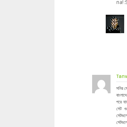
na! :
Tanv
সনির ম
বাংলাদ
পরে যা
সেট গ
সেটগুল
সেটগু