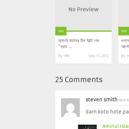
খবর
খবর
অ্যাংরি বার্ডসের ঠিক উল্টো গেম
গুগলে
“ব্যাড ...
আগেই 
By
সজীব
Sep 17, 2012
By
স
25 Comments
steven smith
NOV 6
dam koto hote pa
Aminul Isla