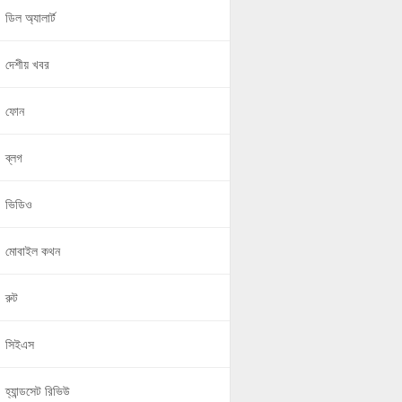
ডিল অ্যালার্ট
দেশীয় খবর
ফোন
ব্লগ
ভিডিও
মোবাইল কথন
রুট
সিইএস
হ্যান্ডসেট রিভিউ