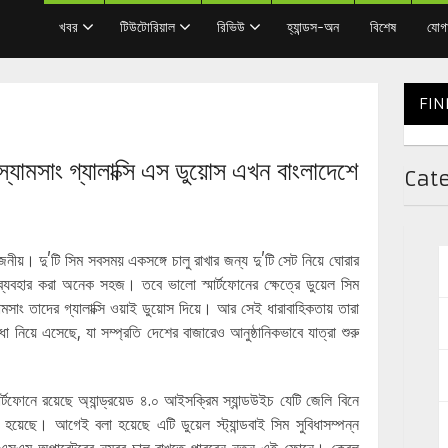
খবর
টিউটোরিয়াল
রিভিউ
হ্যান্ডস-অন
বিশেষ
যোগ
FIN
র স্যামসাং গ্যালাক্সি এস ডুয়োস এখন বাংলাদেশে
Cat
নীয়। দু’টি সিম সবসময় একসঙ্গে চালু রাখার জন্য দু’টি সেট নিয়ে ঘোরার
ইল ব্যবহার করা অনেক সহজ। তবে ভালো স্মার্টফোনের ক্ষেত্রে ডুয়েল সিম
যামসাং তাদের গ্যালাক্সি ওয়াই ডুয়োস দিয়ে। আর সেই ধারাবাহিকতায় তারা
ে এসেছে, যা সম্প্রতি দেশের বাজারেও আনুষ্ঠানিকভাবে যাত্রা শুরু
র্টফোনে রয়েছে অ্যান্ড্রয়েড ৪.০ আইসক্রিম স্যান্ডউইচ যেটি জেলি বিনে
েছে। আগেই বলা হয়েছে এটি ডুয়েল স্ট্যান্ডবাই সিম সুবিধাসম্পন্ন