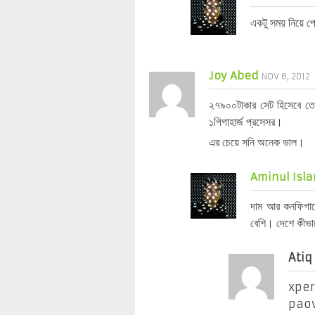
একটু সময় নিয়ে প
Joy Abed
NOV 6, 2012
২৭৯০০টাকার সেট হিসেবে তে
১গিগাহার্জ প্রসেসর।
এর চেয়ে সনি অনেক ভাল।
Aminul Isla
দাম আর কনফিগারে
বেশি। দেশে কীভা
Atiq
xper
paow