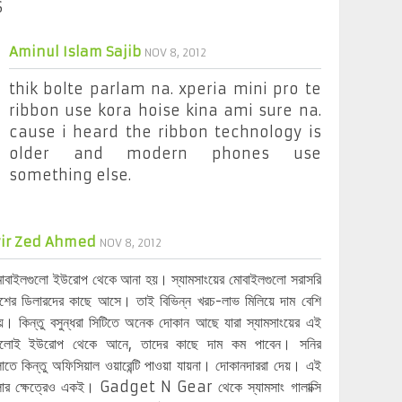
S
Aminul Islam Sajib
NOV 8, 2012
thik bolte parlam na. xperia mini pro te
ribbon use kora hoise kina ami sure na.
cause i heard the ribbon technology is
older and modern phones use
something else.
ir Zed Ahmed
NOV 8, 2012
োবাইলগুলো ইউরোপ থেকে আনা হয়। স্যামসাংয়ের মোবাইলগুলো সরাসরি
েশের ডিলারদের কাছে আসে। তাই বিভিন্ন খরচ-লাভ মিলিয়ে দাম বেশি
য়। কিন্তু বসুন্ধরা সিটিতে অনেক দোকান আছে যারা স্যামসাংয়ের এই
ুলোই ইউরোপ থেকে আনে, তাদের কাছে দাম কম পাবেন। সনির
োতে কিন্তু অফিসিয়াল ওয়ারেন্টি পাওয়া যায়না। দোকানদাররা দেয়। এই
লোর ক্ষেত্রেও একই। Gadget N Gear থেকে স্যামসাং গালাক্সি