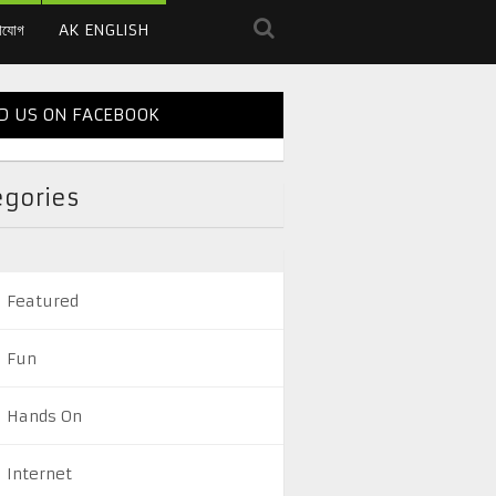
াযোগ
AK ENGLISH
D US ON FACEBOOK
egories
Featured
Fun
Hands On
Internet