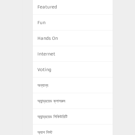
Featured
Fun
Hands On
Internet
Voting
অন্যান্য
অ্যান্ড্রয়েড ক্লাসরুম
অ্যান্ড্রয়েড সিকিউরিটি
অ্যাপ লিস্ট