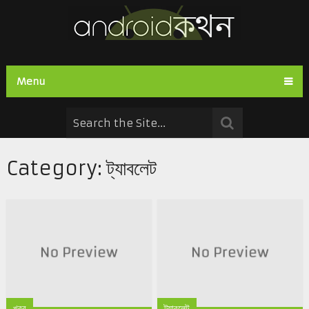
Menu
Category:
ট্যাবলেট
খবর
ট্যাবলেট