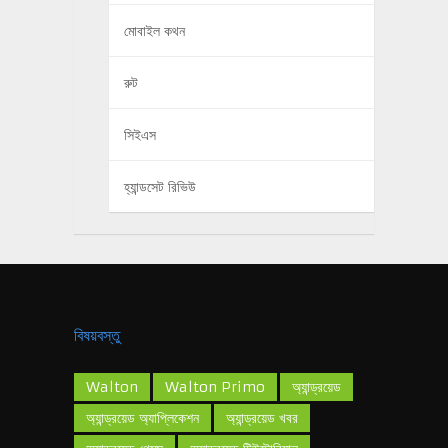
মোবাইল কথন
রুট
সিইএস
হ্যান্ডসেট রিভিউ
বিষয়বস্তু
Walton
Walton Primo
অ্যান্ড্রয়েড
অ্যান্ড্রয়েড অ্যাপ্লিকেশন
অ্যান্ড্রয়েড খবর