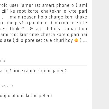
oid user (amar 1st smart phone o ) ami
II” ke root korte chai(ekhn o krte pari
 ) …. main reason holo charge kom thake
rte hbe pls 1tu janaben ….(kon rom use krle
esi thake? ….& aro details …amar bon
” ami root krar onek chesta kore o pari nai
 o ase (jdi o pore set ta e churi hoy
) …..
2013
oa jai ? price range kamon janen?
 25, 2013
 oppo phone kothe pelen?