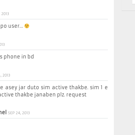
 2013
ppo user…
013
is phone in bd
, 2013
 asey jar duto sim active thakbe. sim 1 e
 active thakbe janaben plz. request
hel
SEP 24, 2013