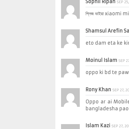
Sopnil Ripan
SEP 25,
প্লিজ ভাইয়া xiaomi mi3 
Shamsul Arefin Sa
eto dam eta ke k
Moinul Islam
SEP 27
oppo ki bd te paw
Rony Khan
SEP 27, 2
Oppo ar ai Mobil
bangladesha pao
Islam Kazi
SEP 27, 20