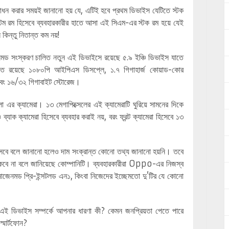
ধন করার সময়ই জানানো হয় যে, এটিই হবে প্রথম ডিভাইস যেটিতে স্টক
্টম রম হিসেবে ব্যবহারকারীর হাতে আসা এই সিএম-এর স্টক রম হয়ে যেই
কিন্তু নিতান্ত কম নয়!
েনমড সংস্করণ চালিত নতুন এই ডিভাইসে রয়েছে ৫.৯ ইঞ্চি ডিভাইস যাতে
 রয়েছে ১০৮০পি আইপিএস ডিসপ্লে, ১.৭ গিগাহার্জ কোয়াড-কোর
ম এবং ১৬/৩২ গিগাবাইট স্টোরেজ।
র ক্যামেরা। ১৩ মেগাপিক্সেলের এই ক্যামেরাটি ঘুরিয়ে সামনের দিকে
ব্যাক ক্যামেরা হিসেবে ব্যবহার করাই নয়, বরং ফ্রন্ট ক্যামেরা হিসেবে ১৩
আসবে বলে জানানো হলেও দাম সংক্রান্ত কোনো তথ্য জানানো হয়নি। তবে
 না বলে জানিয়েছে কোম্পানিটি। ব্যবহারকারীরা Oppo-এর নিজস্ব
জেনমড প্রি-ইন্সটলড এন১, কিংবা নিজেদের ইচ্ছেমতো দু’টির যে কোনো
 এই ডিভাইস সম্পর্কে আপনার ধারণা কী? কেমন জনপ্রিয়তা পেতে পারে
মার্টফোন?