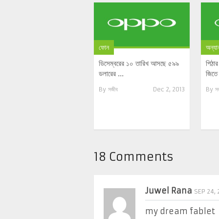
ফোন
অন্যান
ডিসেম্বরের ১০ তারিখ আসছে ৫৯৯
পিঠার
ডলারের ...
জিতে 
By
সজীব
Dec 2, 2013
By
স
18 Comments
Juwel Rana
SEP 24, 
my dream fablet