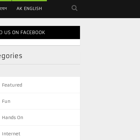
াযোগ
AK ENGLISH
D US ON FACEBOOK
egories
Featured
Fun
Hands On
Internet