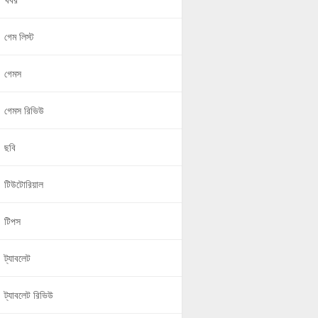
খবর
গেম লিস্ট
গেমস
গেমস রিভিউ
ছবি
টিউটোরিয়াল
টিপস
ট্যাবলেট
ট্যাবলেট রিভিউ