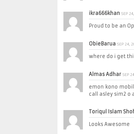
ikra666khan
SEP 24,
Proud to be an O
ObieBarua
SEP 24, 2
where do i get th
Almas Adhar
SEP 24
emon kono mobile
call asley sim2 o
Toriqul Islam Sho
Looks Awesome