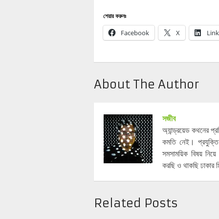
শেয়ার করুনঃ
Facebook
X
Lin
About The Author
সজীব
অ্যান্ড্রয়েড কথনের প
কমতি নেই। প্রযুক্তি
সমসাময়িক বিষয় নিয
করছি ও থাকছি ঢাকার ম
Related Posts