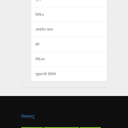
ভিডিও
মোবাইল কথন
রুট
সিইএস
হ্যান্ডসেট রিভিউ
বিষয়বস্তু