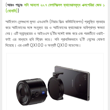
(
আরও পড়ুনঃ
সনি আনলো ২০.৭ মেগাপিক্সেল ক্যামেরাসমৃদ্ধ এক্সপেরিয়া জেড ১
(হোনামি)
)
স্মার্টফোন লেন্সগুলো মূলত এনএফসি (নিয়ার ফিল্ড কমিউনিকেশন) প্রযুক্তি ব্যবহার
করে স্মার্টফোনের সঙ্গে সংযুক্ত হয় ও স্মার্টফোনের ক্যামেরাকে অবিশ্বাস্য ক্ষমতা
দেয়। এটি অ্যান্ড্রয়েড ও আইওএস দু’টির সঙ্গেই কাজ করে এবং পরবর্তীতে ওয়াই-
ফাই এর মাধ্যমে ছবি স্ট্রিম করে। সনি প্রাথমিকভাবে দু’টি লেন্সের ঘোষণা
দিয়েছে। এর একটি QX100 ও অন্যটি QX10 মডেলের।