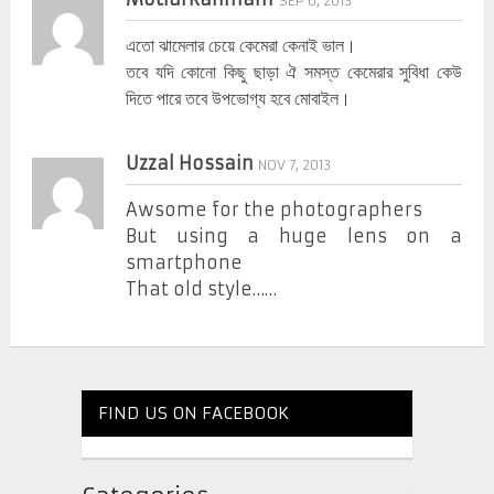
SEP 6, 2013
এতো ঝামেলার চেয়ে কেমেরা কেনাই ভাল।
তবে যদি কোনো কিছু ছাড়া ঐ সমস্ত কেমেরার সুবিধা কেউ
দিতে পারে তবে উপভোগ্য হবে মোবাইল।
Uzzal Hossain
NOV 7, 2013
Awsome for the photographers
But using a huge lens on a
smartphone
That old style……
FIND US ON FACEBOOK