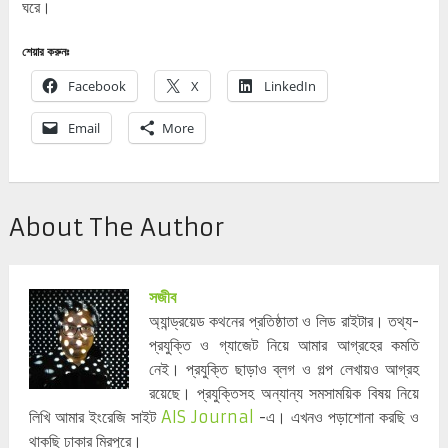
ঘরে।
শেয়ার করুনঃ
Facebook
X
LinkedIn
Email
More
About The Author
সজীব
অ্যান্ড্রয়েড কথনের প্রতিষ্ঠাতা ও লিড রাইটার। তথ্য-
প্রযুক্তি ও গ্যাজেট নিয়ে আমার আগ্রহের কমতি
নেই। প্রযুক্তি ছাড়াও ব্লগ ও গল্প লেখায়ও আগ্রহ
রয়েছে। প্রযুক্তিসহ অন্যান্য সমসাময়িক বিষয় নিয়ে
লিখি আমার ইংরেজি সাইট
AIS Journal
-এ। এখনও পড়াশোনা করছি ও
থাকছি ঢাকার মিরপুরে।