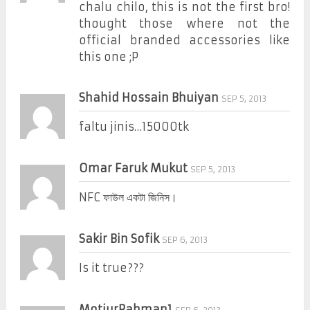
chalu chilo, this is not the first bro!
thought those where not the
official branded accessories like
this one ;P
Shahid Hossain Bhuiyan
SEP 5, 2013
faltu jinis…15000tk
Omar Faruk Mukut
SEP 5, 2013
NFC ফাউল একটা জিনিস।
Sakir Bin Sofik
SEP 6, 2013
Is it true???
MotiurRahman1