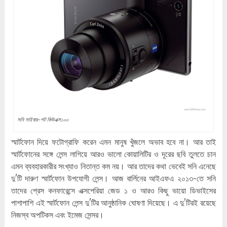
সনি সাইবার-শট কিউএক্স১০০
স্মার্টফোন দিয়ে ফটোগ্রাফি করেন এমন মানুষ খুঁজলে অভাব হবে না। আর তাই
স্মার্টফোনের সঙ্গে লেন্স লাগিয়ে আরও ভালো কোয়ালিটির ও দূরের ছবি তুলতে চান
এমন ব্যবহারকারীর সংখ্যাও নিতান্ত কম নয়। আর তাদের কথা ভেবেই সনি এনেছে
দু’টি দারুণ স্মার্টফোন উপযোগী লেন্স। আজ বার্লিনের আইএফএ ২০১৩-তে সনি
তাদের প্রেস কনফারেন্সে এক্সপেরিয়া জেড ১ ও আরও কিছু ভায়ো ডিভাইসের
পাশাপাশি এই স্মার্টফোন লেন্স দু’টির আনুষ্ঠানিক ঘোষণা দিয়েছে। এ দু’টিরই রয়েছে
নিজস্ব অপটিকস এবং ইমেজ সেন্সর।