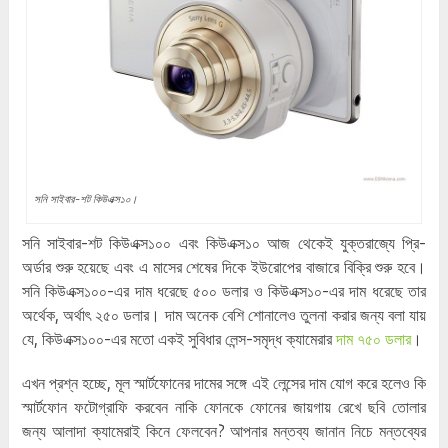
সনি সাইবার-শট কিউএক্স১০।
সনি সাইবার-শট কিউএক্স১০০ এবং কিউএক্স১০ আজ থেকেই যুক্তরাজ্যে প্রি-
অর্ডার শুরু হয়েছে এবং এ মাসের শেষের দিকে ইউরোপের বাজারে বিক্রি শুরু হবে।
সনি কিউএক্স১০০-এর দাম ধরেছে ৫০০ ডলার ও কিউএক্স১০-এর দাম ধরেছে তার
অর্থেক, অর্থাৎ ২৫০ ডলার। দাম অনেক বেশি শোনালেও তুলনা করার জন্য বলা যায়
যে, কিউএক্স১০০-এর মতো একই সুবিধার লেন্স-সমৃদ্ধ ক্যামেরার
দাম ৭৫০ ডলার
।
এখন প্রশ্ন হচ্ছে, মূল স্মার্টফোনের দামের সঙ্গে এই লেন্সের দাম যোগ করে হলেও কি
স্মার্টফোন ফটোগ্রাফি করবেন নাকি ফোনকে ফোনের জায়গায় রেখে ছবি তোলার
জন্য আলাদা ক্যামেরাই কিনে ফেলবেন? আপনার মন্তব্য জানান নিচে মন্তব্যের