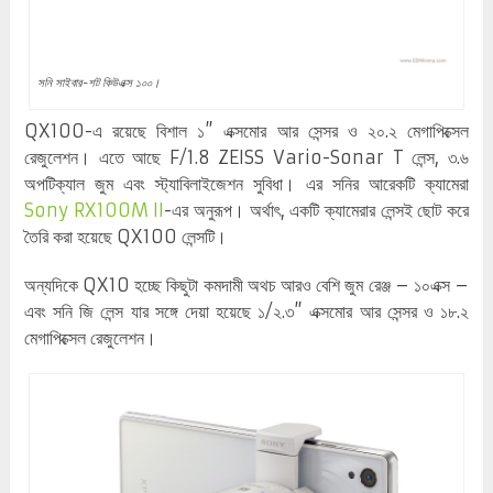
সনি সাইবার-শট কিউএক্স ১০০।
QX100-এ রয়েছে বিশাল ১” এক্সমোর আর সেন্সর ও ২০.২ মেগাপিক্সেল
রেজুলেশন। এতে আছে F/1.8 ZEISS Vario-Sonar T লেন্স, ৩.৬
অপটিক্যাল জুম এবং স্ট্যাবিলাইজেশন সুবিধা। এর সনির আরেকটি ক্যামেরা
Sony RX100M II
-এর অনুরূপ। অর্থাৎ, একটি ক্যামেরার লেন্সই ছোট করে
তৈরি করা হয়েছে QX100 লেন্সটি।
অন্যদিকে QX10 হচ্ছে কিছুটা কমদামী অথচ আরও বেশি জুম রেঞ্জ – ১০এক্স –
এবং সনি জি লেন্স যার সঙ্গে দেয়া হয়েছে ১/২.৩” এক্সমোর আর সেন্সর ও ১৮.২
মেগাপিক্সেল রেজুলেশন।