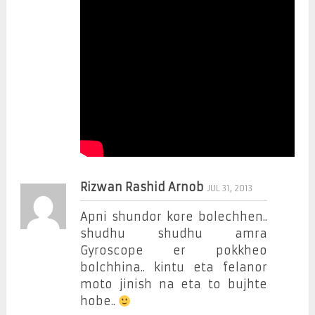
Rizwan Rashid Arnob
JUL 31, 2013
Apni shundor kore bolechhen..
shudhu shudhu amra
Gyroscope er pokkheo
bolchhina.. kintu eta felanor
moto jinish na eta to bujhte
hobe..