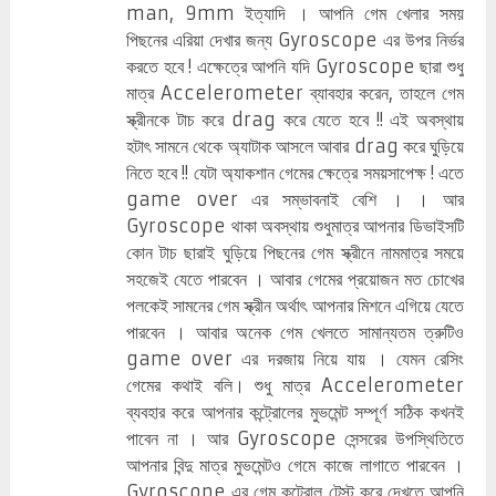
man, 9mm ইত্যাদি । আপনি গেম খেলার সময়
পিছনের এরিয়া দেখার জন্য Gyroscope এর উপর নির্ভর
করতে হবে ! এক্ষেত্রে আপনি যদি Gyroscope ছারা শুধু
মাত্র Accelerometer ব্যাবহার করেন, তাহলে গেম
স্ক্রীনকে টাচ করে drag করে যেতে হবে !! এই অবস্থায়
হটাৎ সামনে থেকে অ্যাটাক আসলে আবার drag করে ঘুড়িয়ে
নিতে হবে !! যেটা অ্যাকশান গেমের ক্ষেত্রে সময়সাপেক্ষ ! এতে
game over এর সম্ভাবনাই বেশি । । আর
Gyroscope থাকা অবস্থায় শুধুমাত্র আপনার ডিভাইসটি
কোন টাচ ছারাই ঘুড়িয়ে পিছনের গেম স্ক্রীনে নামমাত্র সময়ে
সহজেই যেতে পারবেন । আবার গেমের প্রয়োজন মত চোখের
পলকেই সামনের গেম স্ক্রীন অর্থাৎ আপনার মিশনে এগিয়ে যেতে
পারবেন । আবার অনেক গেম খেলতে সামান্যতম ত্রুটিও
game over এর দরজায় নিয়ে যায় । যেমন রেসিং
গেমের কথাই বলি। শুধু মাত্র Accelerometer
ব্যবহার করে আপনার কন্ট্রোলের মুভমেন্ট সম্পূর্ণ সঠিক কখনই
পাবেন না । আর Gyroscope সেন্সরের উপস্থিতিতে
আপনার বিন্দু মাত্র মুভমেন্টও গেমে কাজে লাগাতে পারবেন ।
Gyroscope এর গেম কন্ট্রোল টেস্ট করে দেখতে আপনি