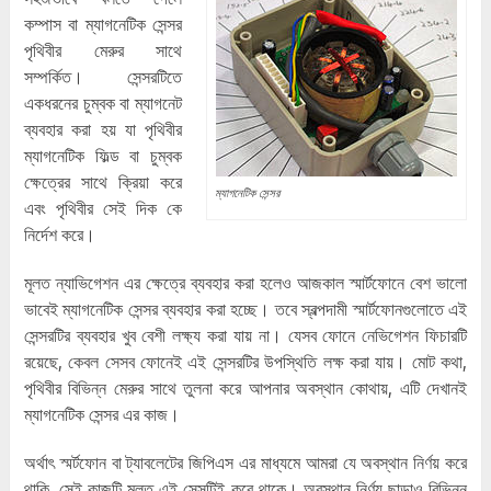
কম্পাস বা ম্যাগনেটিক সেন্সর
পৃথিবীর মেরুর সাথে
সম্পর্কিত। সেন্সরটিতে
একধরনের চুম্বক বা ম্যাগনেট
ব্যবহার করা হয় যা পৃথিবীর
ম্যাগনেটিক ফিল্ড বা চুম্বক
ক্ষেত্রের সাথে ক্রিয়া করে
ম্যাগনেটিক সেন্সর
এবং পৃথিবীর সেই দিক কে
নির্দেশ করে।
মূলত ন্যাভিগেশন এর ক্ষেত্রে ব্যবহার করা হলেও আজকাল স্মার্টফোনে বেশ ভালো
ভাবেই ম্যাগনেটিক সেন্সর ব্যবহার করা হচ্ছে। তবে স্বল্পদামী স্মার্টফোনগুলোতে এই
সেন্সরটির ব্যবহার খুব বেশী লক্ষ্য করা যায় না। যেসব ফোনে নেভিগেশন ফিচারটি
রয়েছে, কেবল সেসব ফোনেই এই সেন্সরটির উপস্থিতি লক্ষ করা যায়। মোট কথা,
পৃথিবীর বিভিন্ন মেরুর সাথে তুলনা করে আপনার অবস্থান কোথায়, এটি দেখানই
ম্যাগনেটিক সেন্সর এর কাজ।
অর্থাৎ স্মর্টফোন বা ট্যাবলেটের জিপিএস এর মাধ্যমে আমরা যে অবস্থান নির্ণয় করে
থাকি, সেই কাজটি মূলত এই সেন্সটিই করে থাকে। অবস্থান নির্ণয় ছাড়াও বিভিন্ন