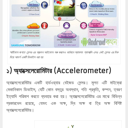
স্মার্টফোন জগতে সেন্সর এর প্রচলন আইফোন শুরু করলেও বর্তমানে স্যামসাং গ্যালাক্সি এস৪ কেই সেন্সর এর দিক
দিয়ে আদর্শ একটি ডিভাইস ধরা হয়
১) অ্যাক্সেলেরোমিটার (Accelerometer)
অ্যাক্সেলেরোমিটার একটি হার্ডওয়্যার বেইজড সেন্সর। মূলত এটি মাইক্রো
মেকানিকাল ডিভাইস, যেটি কোন বস্তুর অবস্থান, গতি প্রকৃতি, কম্পন, ত্বরণ
ইত্যাদি পরিমাপ করতে ব্যবহার করা হয়। অ্যাক্সেলেরোমিটার এর মাঝে বিভিন্ন
প্রকারভেদ রয়েছে, যেমন: এক অক্ষ, দ্বি অক্ষ বা ত্রি অক্ষ বিশিষ্ট
অ্যাক্সেলেরোমিটার।