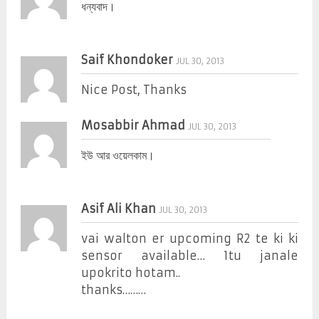
ধন্যবাদ।
Saif Khondoker
JUL 30, 2013
Nice Post, Thanks
Mosabbir Ahmad
JUL 30, 2013
ইউ আর ওয়েলকাম।
Asif Ali Khan
JUL 30, 2013
vai walton er upcoming R2 te ki ki
sensor available… 1tu janale
upokrito hotam..
thanks………