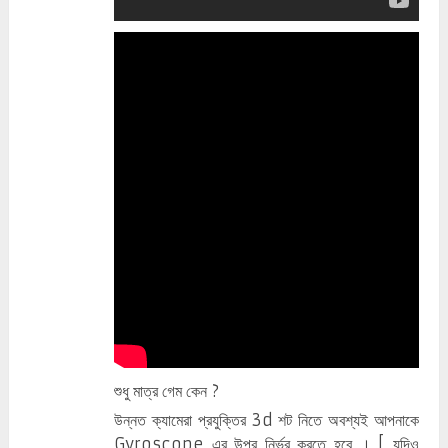
শুধু মাত্র গেম কেন ?
উন্নত ক্যামেরা প্রযুক্তির 3d শট নিতে অবশ্যই আপনাকে
Gyroscope এর উপর নির্ভর করতে হবে । [ যদিও