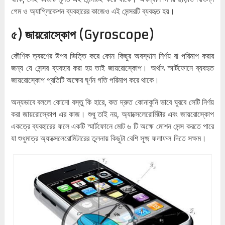
গেম ও অ্যাপ্লিকেশন ব্যবহারের কাজেও এই সেন্সরটি ব্যবহৃত হয়।
৫) জায়রোস্কোপ (Gyroscope)
কৌণিক ত্বরণের উপর ভিত্তি করে কোন কিছুর অবস্থান নির্ণয় বা পরিমাপ করার
জন্য যে সেন্সর ব্যবহার করা হয় তাই জায়রোস্কোপ। অর্থাৎ স্মার্টফোনে ব্যবহৃত
জায়রোস্কোপ প্রতিটি অক্ষের ঘূর্ণন গতি পরিমাপ করে থাকে।
অন্যভাবে বললে কোনো বস্তু কি হারে, কত দ্রুত কোনাকুনি ভাবে ঘুরবে সেটি নির্ণয়
করা জায়রোস্কোপ এর কাজ। শুধু তাই নয়, অ্যাক্সেলেরোমিটার এবং জায়রোস্কোপ
একত্রে ব্যবহারের ফলে একটি স্মার্টফোনে মোট ৬ টি অক্ষে মোশন সেন্স করতে পারে
যা শুধুমাত্র অ্যাক্সেলেরোমিটারের তুলনায় কিছুটা বেশি সূক্ষ্ম ফলাফল দিতে সক্ষম।