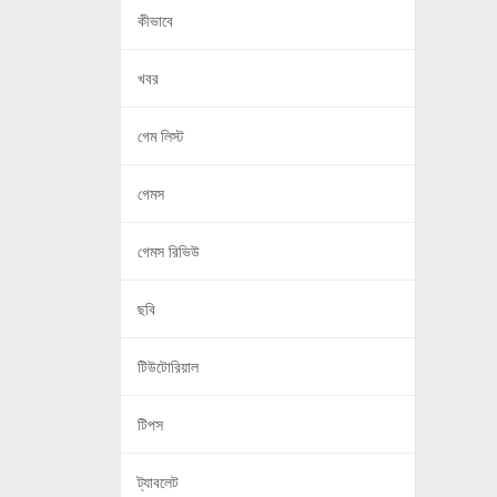
কীভাবে
খবর
গেম লিস্ট
গেমস
গেমস রিভিউ
ছবি
টিউটোরিয়াল
টিপস
ট্যাবলেট