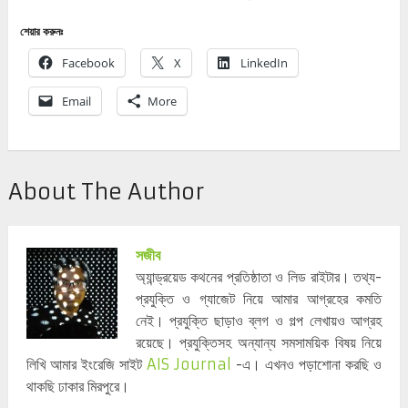
শেয়ার করুনঃ
Facebook
X
LinkedIn
Email
More
About The Author
সজীব
অ্যান্ড্রয়েড কথনের প্রতিষ্ঠাতা ও লিড রাইটার। তথ্য-
প্রযুক্তি ও গ্যাজেট নিয়ে আমার আগ্রহের কমতি
নেই। প্রযুক্তি ছাড়াও ব্লগ ও গল্প লেখায়ও আগ্রহ
রয়েছে। প্রযুক্তিসহ অন্যান্য সমসাময়িক বিষয় নিয়ে
লিখি আমার ইংরেজি সাইট
AIS Journal
-এ। এখনও পড়াশোনা করছি ও
থাকছি ঢাকার মিরপুরে।