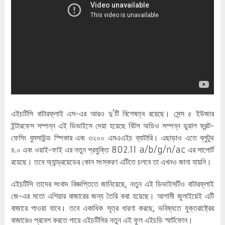
এইচটিসি বাটারফ্লাই এস-এর আরও দু’টি বিশেষত্ব রয়েছে। সেন্স ৫ ইউজার
ইন্টারফেস সম্পন্ন এই ডিভাইসে দেয়া হয়েছে বিটস অডিও সম্পন্ন ডুয়াল ফ্রন্ট-
ফেসিং বুমসাউন্ড স্পিকার এবং ৩২০০ এমএএইচ ব্যাটারি। এছাড়াও এতে ব্লুটুথ
৪.০ এবং ওয়াই-ফাই এর নতুন প্রযুক্তি 802.11 a/b/g/n/ac এর সাপোর্ট
রয়েছে। তবে অ্যান্ড্রয়েডের কোন সংস্করণ এটিতে চলবে তা এখনও জানা যায়নি।
এইচটিসি তাদের সংবাদ বিজ্ঞপ্তিতে জানিয়েছে, নতুন এই ডিভাইসটিও বাটারফ্লাই
জে-এর মতো এশিয়ার বাজারের জন্য তৈরি করা হয়েছে। আগামী জুলাইয়েই এটি
বাজারে পাওয়া যাবে। তবে একাধিক সূত্র ধারণা করছে, ভবিষ্যতে যুক্তরাষ্ট্রের
বাজারেও প্রবেশ করতে পারে এইচটিসির নতুন এই ফুল এইচডি স্মার্টফোন।