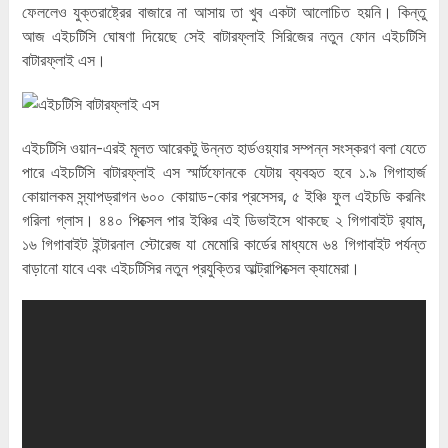
ফেললেও যুক্তরাষ্ট্রের বাজারে না আসায় তা খুব একটা আলোচিত হয়নি। কিন্তু
আজ এইচটিসি ঘোষণা দিয়েছে সেই বাটারফ্লাই সিরিজের নতুন ফোন এইচটিসি
বাটারফ্লাই এস।
এইচটিসি ওয়ান-এরই মূলত আরেকটু উন্নত হার্ডওয়্যার সম্পন্ন সংস্করণ বলা যেতে
পারে এইচটিসি বাটারফ্লাই এস স্মার্টফোনকে যেটায় ব্যবহৃত হবে ১.৯ গিগাহার্জ
কোয়ালকম স্ন্যাপড্রাগন ৬০০ কোয়াড-কোর প্রসেসর, ৫ ইঞ্চি ফুল এইচডি করনিং
গরিলা গ্লাস। ৪৪০ পিক্সেল পার ইঞ্চির এই ডিভাইসে থাকছে ২ গিগাবাইট র‌্যাম,
১৬ গিগাবাইট ইন্টারনাল স্টোরেজ যা মেমোরি কার্ডের মাধ্যমে ৬৪ গিগাবাইট পর্যন্ত
বাড়ানো যাবে এবং এইচটিসির নতুন প্রযুক্তির আল্ট্রাপিক্সেল ক্যামেরা।