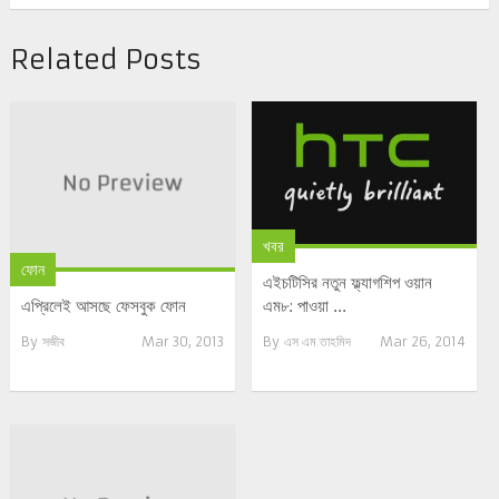
Related Posts
খবর
ফোন
এইচটিসির নতুন ফ্ল্যাগশিপ ওয়ান
এম৮: পাওয়া ...
এপ্রিলেই আসছে ফেসবুক ফোন
By
এস এম তাহমিদ
Mar 26, 2014
By
সজীব
Mar 30, 2013