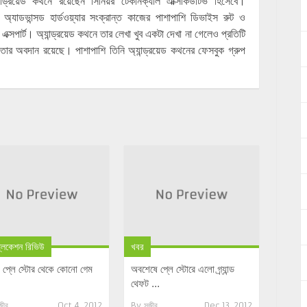
ড্রয়েড কথনে রয়েছেন সিনিয়র টেকনিক্যাল এক্সিকিউটিভ হিসেবে।
ের অ্যাডভান্সড হার্ডওয়্যার সংক্রান্ত কাজের পাশাপাশি ডিভাইস রুট ও
 এক্সপার্ট। অ্যান্ড্রয়েড কথনে তার লেখা খুব একটা দেখা না গেলেও প্রতিটি
তার অবদান রয়েছে। পাশাপাশি তিনি অ্যান্ড্রয়েড কথনের ফেসবুক গ্রুপ
্লিকেশন রিভিউ
খবর
 প্লে স্টোর থেকে কোনো গেম
অবশেষে প্লে স্টোরে এলো গ্র্যান্ড
থেফট ...
জীব
Oct 4, 2012
By
সজীব
Dec 13, 2012