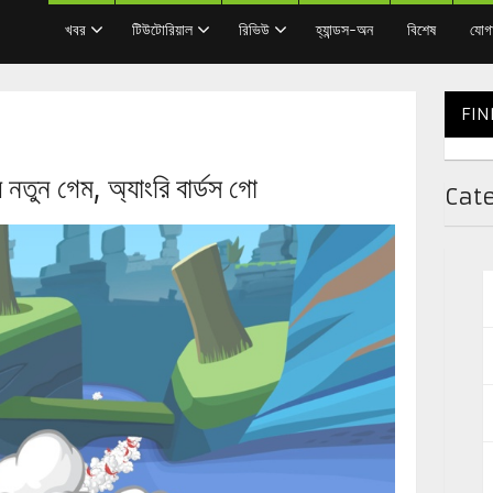
খবর
টিউটোরিয়াল
রিভিউ
হ্যান্ডস-অন
বিশেষ
যোগ
FIN
 নতুন গেম, অ্যাংরি বার্ডস গো
Cat