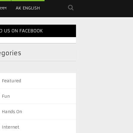
াযোগ
AK ENGLISH
D US ON FACEBOOK
egories
Featured
Fun
Hands On
Internet