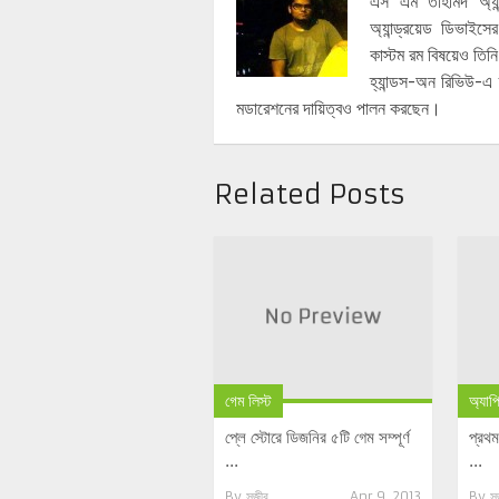
এস এম তাহমিদ অ্যান্
অ্যান্ড্রয়েড ডিভাইস
কাস্টম রম বিষয়েও তিনি
হ্যান্ডস-অন রিভিউ-এ 
মডারেশনের দায়িত্বও পালন করছেন।
Related Posts
গেম লিস্ট
অ্যাপ
প্লে স্টোরে ডিজনির ৫টি গেম সম্পূর্ণ
প্রথম
...
...
By
সজীব
Apr 9, 2013
By
স