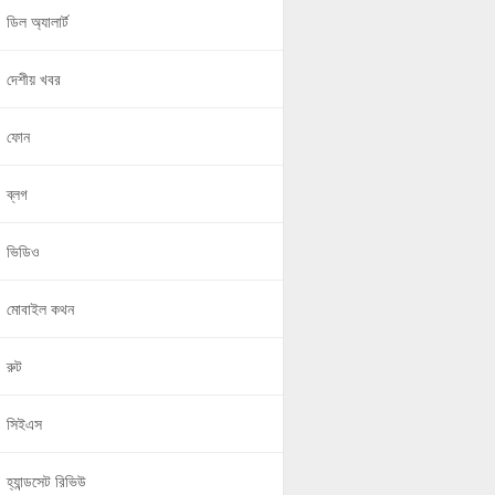
ডিল অ্যালার্ট
দেশীয় খবর
ফোন
ব্লগ
ভিডিও
মোবাইল কথন
রুট
সিইএস
হ্যান্ডসেট রিভিউ