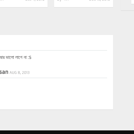
 আর ভালো লাগে না :s
asan
AUG 8, 2013