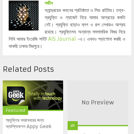
সজীব
অ্যান্ড্রয়েড কথনের প্রতিষ্ঠাতা ও লিড রাইটার। তথ্য-
প্রযুক্তি ও গ্যাজেট নিয়ে আমার আগ্রহের কমতি
নেই। প্রযুক্তি ছাড়াও ব্লগ ও গল্প লেখায়ও আগ্রহ
রয়েছে। প্রযুক্তিসহ অন্যান্য সমসাময়িক বিষয় নিয়ে
লিখি আমার ইংরেজি সাইট
AIS Journal
-এ। এখনও পড়াশোনা করছি ও
থাকছি ঢাকার মিরপুরে।
Related Posts
Featured
প্রযুক্তির খবরাখবরের জন্য
রুট
অ্যাপ্লিকেশন Appy Geek