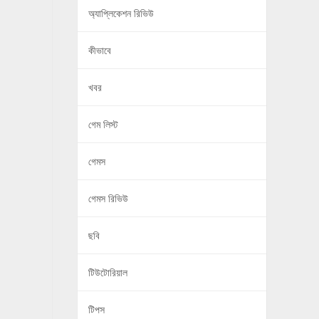
অ্যাপ্লিকেশন রিভিউ
কীভাবে
খবর
গেম লিস্ট
গেমস
গেমস রিভিউ
ছবি
টিউটোরিয়াল
টিপস