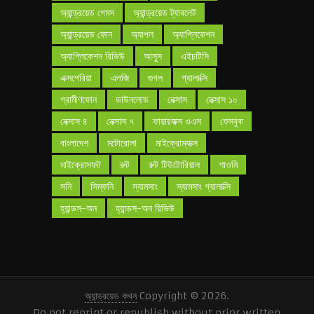
অ্যান্ড্রয়েড গেমস
অ্যান্ড্রয়েড ট্যাবলেট
অ্যান্ড্রয়েড ফোন
অ্যাপল
অ্যাপ্লিকেশন
অ্যাপ্লিকেশন রিভিউ
আসুস
এইচটিসি
এক্সপেরিয়া
এলজি
গুগল
গ্যালাক্সি
গ্রামীণফোন
ডাউনলোড
নেক্সাস
নেক্সাস ১০
নেক্সাস ৪
নেক্সাস ৭
ফায়ারফক্স ওএস
ফেসবুক
বাংলাদেশ
মটোরোলা
মাইক্রোম্যাক্স
মাইক্রোসফট
রুট
রুট টিউটোরিয়াল
শাওমি
সনি
সিম্ফনি
স্যামসাং
স্যামসাং গ্যালাক্সি
হ্যান্ডস-অন
হ্যান্ডস-অন রিভিউ
অ্যান্ড্রয়েড কথন
Copyright © 2026.
Do not reprint or republish without prior written