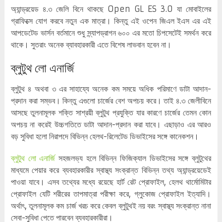
অ্যান্ড্রয়েড ৪.৩ জেলি বিনে থাকছে Open GL ES 3.0 যা মোবাইলের
গ্রাফিক্সে যোগ করবে নতুন এক মাত্রা। কিন্তু এই ওপেন জিএল ইএস এর এই
আপডেটেড ভার্সন বর্তমানে শুধু স্ন্যাপড্রাগন ৬০০ এর মতো চিপসেটেই সমর্থন করে
থাকে। সুতরাং অনেক ব্যাবহারকারী এতে বিশেষ লাভবান হবেন না।
ব্লুটুথ লো এনার্জি
ব্লুটুথ ৪ অথবা ৩ এর সাহায্যে অনেক কম সময়ে অধিক পরিমাণে ডাটা আদান-
প্রদান করা সম্ভব। কিন্তু এগুলো চার্জের বেশ অপচয় করে। তাই ৪.৩ জেলীবিনে
আসছে তুলনামূলক শক্তি সাশ্রয়ী ব্লুটুথ প্রযুক্তি যার কারণে চার্জের তেমন কোন
অপচয় না করেই উচ্চগতিতে ডাটা আদান-প্রদান করা যাবে। এছাড়াও এর আরও
বড় সুবিধা হলো নিরাপদে বিভিন্ন হেলথ-রিলেটেড ডিভাইসের সঙ্গে কানেকশন।
ব্লুটুথ লো এনার্জি
সহজলভ্য হলে বিভিন্ন ফিজিক্যাল ডিভাইসের সঙ্গে ব্লুটুথের
মাধ্যমে পেয়ার করে ব্যবহারকারীর স্বাস্থ্য সংক্রান্ত বিভিন্ন তথ্য অ্যান্ড্রয়েডেই
পাওয়া যাবে। এসব তথ্যের মধ্যে রয়েছে হার্ট রেট প্রোফাইল, হেলথ থার্মোমিটার
প্রোফাইল যেটি শরীরের তাপমাত্রা পরীক্ষা করে, গ্লুকোজ প্রোফাইল ইত্যাদি।
অর্থাৎ, তুলনামূলক কম চার্জ খরচ করে কেবল ব্লুটুথই নয় বরং স্বাস্থ্য সংক্রান্ত নানা
সেবা-সুবিধা পেতে পারবেন ব্যবহারকারীরা।