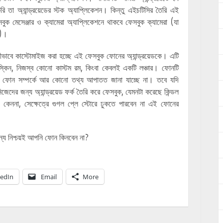
রি তা অ্যান্ড্রয়েডের স্টক অ্যাপ্লিকেশন। কিন্তু এইচটিসির তৈরি এই
 মেসেঞ্জার ও ক্যামেরা অ্যাপ্লিকেশনে থাকবে ফেসবুক ক্যামেরা (যা
ে)।
ীভাবে কাস্টোমাইজ করা হচ্ছে এই ফেসবুক ফোনের অ্যান্ড্রয়েডকে। এটি
 স্কিন, নিজস্ব কোনো কাস্টম রম, কিংবা কেবলই একটি লঞ্চার। ফোনটি
ুক ফোন সম্পর্কে আর কোনো তথ্য আপাতত জানা যাচ্ছে না। তবে যদি
িজেদের জন্য অ্যান্ড্রয়েড ফর্ক তৈরি করে ফেসবুক, যেমনটা করেছে কিন্ডল
। কেননা, সেক্ষেত্রে গুগল প্লে স্টোরে ঢুকতে পারবেন না এই ফোনের
জন্য নিশ্চয়ই আপনি ফোন কিনবেন না?
kedIn
Email
More