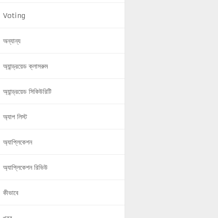
Voting
অন্যান্য
অ্যান্ড্রয়েড ক্লাসরুম
অ্যান্ড্রয়েড সিকিউরিটি
অ্যাপ লিস্ট
অ্যাপ্লিকেশন
অ্যাপ্লিকেশন রিভিউ
কীভাবে