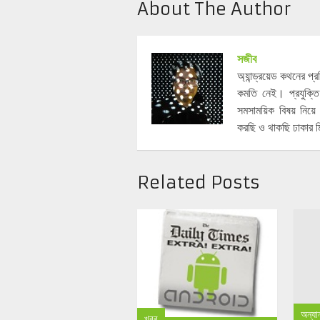
About The Author
সজীব
অ্যান্ড্রয়েড কথনের প
কমতি নেই। প্রযুক্তি
সমসাময়িক বিষয় নিয
করছি ও থাকছি ঢাকার ম
Related Posts
অন্যান
খবর