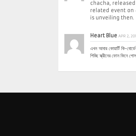
chacha, released
related event on 4
is unveiling then.
Heart Blue
APR 2, 20
এখন আবার কোয়ার্টি কি-বোর্
পিচ্ছি স্ক্রীনের ফোন কিনে পো