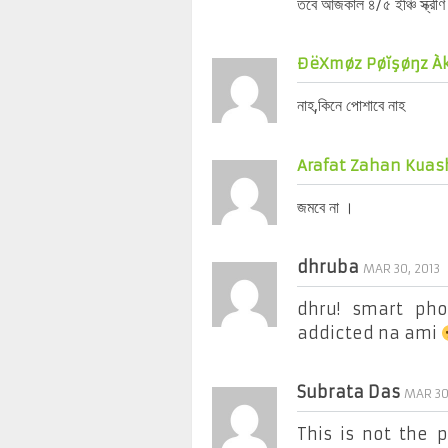
তবে আজকাল ৪/৫ ইঞ্চি স্ক্রীণ
ÐëXmøz Pøĭşøŋz À
নাহ,কিনে পোশাবে নাহ
Arafat Zahan Kuas
জমবে না ।
dhruba
MAR 30, 2013
dhru! smart ph
addicted na ami
Subrata Das
MAR 30
This is not the 