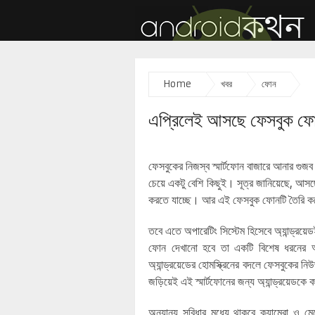
Home
খবর
ফোন
এপ্রিলেই আসছে ফেসবুক ফ
ফেসবুকের নিজস্ব স্মার্টফোন বাজারে আনার গুজ
চেয়ে একটু বেশি কিছুই। সূত্র জানিয়েছে, আস
করতে যাচ্ছে। আর এই ফেসবুক ফোনটি তৈরি ক
তবে এতে অপারেটিং সিস্টেম হিসেবে অ্যান্ড্রয়ে
ফোন দেখানো হবে তা একটি বিশেষ ধরনের অ্য
অ্যান্ড্রয়েডের হোমস্ক্রিনের বদলে ফেসবুকে
জড়িয়েই এই স্মার্টফোনের জন্য অ্যান্ড্রয়েডকে
অন্যান্য সুবিধার মধ্যে থাকবে ক্যামেরা ও 