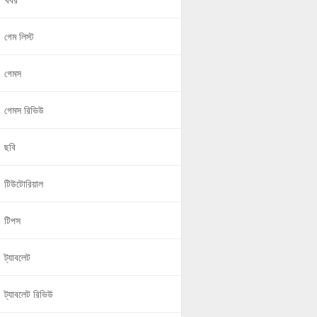
খবর
গেম লিস্ট
গেমস
গেমস রিভিউ
ছবি
টিউটোরিয়াল
টিপস
ট্যাবলেট
ট্যাবলেট রিভিউ