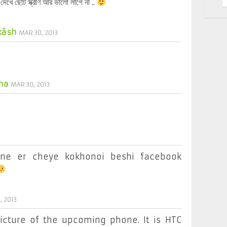
 দেখে ছোট স্ক্রীণ আর ভালো লাগে না ..
kâsh
MAR 30, 2013
ha
MAR 30, 2013
one er cheye kokhonoi beshi facebook
, 2013
picture of the upcoming phone. It is HTC