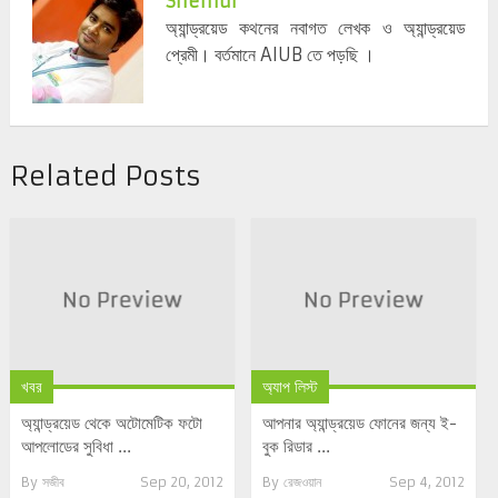
Shemul
অ্যান্ড্রয়েড কথনের নবাগত লেখক ও অ্যান্ড্রয়েড
প্রেমী। বর্তমানে AIUB তে পড়ছি ।
Related Posts
খবর
অ্যাপ লিস্ট
অ্যান্ড্রয়েড থেকে অটোমেটিক ফটো
আপনার অ্যান্ড্রয়েড ফোনের জন্য ই-
আপলোডের সুবিধা ...
বুক রিডার ...
By
সজীব
Sep 20, 2012
By
রেজওয়ান
Sep 4, 2012