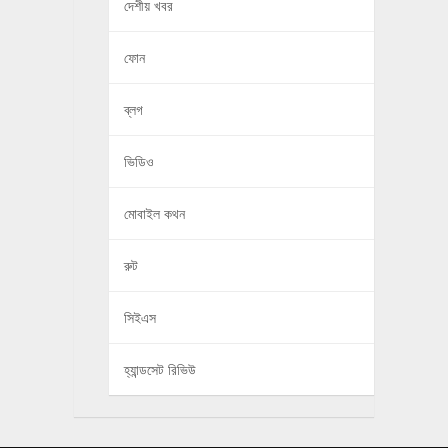
দেশীয় খবর
ফোন
ব্লগ
ভিডিও
মোবাইল কথন
রুট
সিইএস
হ্যান্ডসেট রিভিউ