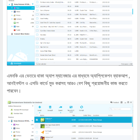
এমনকি এর ভেতরে থাকা অ্যাপ ম্যানেজার এর মাধ্যমে অ্যাপ্লিকেশন ব্যাকআপ ,
আনইনস্টল ও এসডি কার্ডে মুভ করাসহ আরও বেশ কিছু প্রয়োজনীয় কাজ করতে
পারবেন।