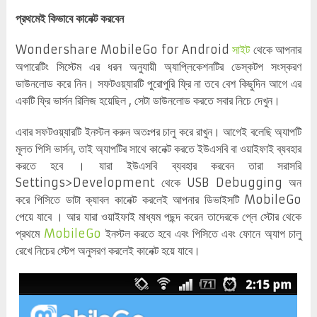
প্রথমেই কিভাবে কানেক্ট করবেন
Wondershare MobileGo for Android
সাইট
থেকে আপনার
অপারেটিং সিস্টেম এর ধরন অনুযায়ী অ্যাপ্লিকেশনটির ডেস্কটপ সংস্করণ
ডাউনলোড করে নিন। সফটওয়্যারটি পুরোপুরি ফ্রি না তবে বেশ কিছুদিন আগে এর
একটি ফ্রি ভার্সন রিলিজ হয়েছিল , সেটা ডাউনলোড করতে সবার নিচে দেখুন।
এবার সফটওয়্যারটি ইনস্টল করুন অতঃপর চালু করে রাখুন। আগেই বলেছি অ্যাপটি
মূলত পিসি ভার্সন, তাই অ্যাপটির সাথে কানেক্ট করতে ইউএসবি বা ওয়াইফাই ব্যবহার
করতে হবে । যারা ইউএসবি ব্যবহার করবেন তারা সরাসরি
Settings>Development থেকে USB Debugging অন
করে পিসিতে ডাটা ক্যাবল কানেক্ট করলেই আপনার ডিভাইসটি MobileGo
পেয়ে যাবে । আর যারা ওয়াইফাই মাধ্যম পছন্দ করেন তাদেরকে প্লে স্টোর থেকে
প্রথমে
MobileGo
ইনস্টল করতে হবে এবং পিসিতে এবং ফোনে অ্যাপ চালু
রেখে নিচের স্টেপ অনুসরণ করলেই কানেক্ট হয়ে যাবে।