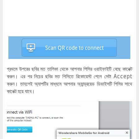
প্রথমে উপরের ছবির মত তালিকা থেকে আপনার পিসির ওয়াইফাইটি বেছে কানেক্ট
করুন। এর পর নিচের ছবির মত পিসিতে রিকোয়েস্ট পেলে সেটা Accept
করুন। তাহলেই অ্যাপটির মাধ্যমে আপনার অ্যান্ড্রয়েড ডিভাইসটি পিসির সাথে
কানেক্ট হয়ে যাবে।