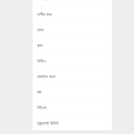
দেশীয় খবর
ফোন
ব্লগ
ভিডিও
মোবাইল কথন
রুট
সিইএস
হ্যান্ডসেট রিভিউ