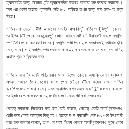
ফ্যাবলেটের জন্য ইতোমধ্যেই অ্যাক্সেসরিজ বাজারে আনতে শুরু করেছে স্যামসাং।
আর এর শুরুটা হয়েছে গ্যালাক্সি নোট ৮.০ গাড়িতে রাখার জন্য কার ডক-এর মধ্য
দিয়ে।
গাড়ির ড্যাশবোর্ডে ৮ ইঞ্চি আকারের ডিভাইস রাখা কিছুটা কঠিন ও ঝুঁকিপূর্ণ। কেননা,
ড্রাইভিং সিট থেকে স্বাচ্ছন্দ্যপূর্ণ কোনো স্থানে এই ৮” ট্যাবলেট রাখলে ব্লাইন্ড
স্পট তৈরি হওয়া অস্বাভাবিক নয়। ব্লাইন্ড স্পট তৈরি হলে স্বভাবতঃই দুর্ঘটনার ঝুঁকি
বেড়ে যাবে। তাই ব্লাইন্ড স্পট তৈরি না করে এই কার ডককে জায়গামতো বসানোটাই
এখানে প্রধান ট্রিকের কাজ।
গাড়িতে বসে ট্যাবলেট পরিচালনার জন্য বিশেষ কোনো অ্যাপ্লিকেশন স্যামসাং
এখনও পর্যন্ত তৈরি করেনি যদিও প্লে স্টোরে ঘাঁটলে কয়েক ডজন গাড়ির
অ্যাপ্লিকেশন পাওয়া যাবে। এসব অ্যাপ্লিকেশন সহজ একটি ইন্টারফেস দেয় যাতে
ড্রাইভারের পক্ষে দ্রুত ও সহজে ট্যাবলেটে নেভিগেট করা সম্ভব হয়।
যেহেতু স্যামসাং নিজেরাই কার ডক তৈরি করেছে, সেহেতু একটি অ্যাপ্লিকেশনও
তৈরি করে ফেলা অসম্ভব কিছু নয়। হয়তো যখন গ্যালাক্সি নোট ৮.০-এর উপযোগী
কার-ডক বাজারে আসবে, তখন এর সঙ্গে বিশেষ কোনো অ্যাপ্লিকেশনও জুড়ে দেবে
স্যামসাং।