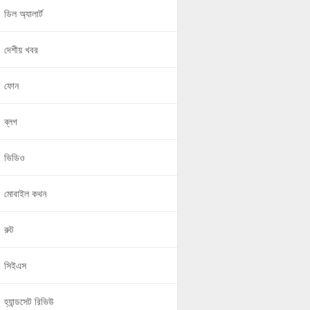
ডিল অ্যালার্ট
দেশীয় খবর
ফোন
ব্লগ
ভিডিও
মোবাইল কথন
রুট
সিইএস
হ্যান্ডসেট রিভিউ