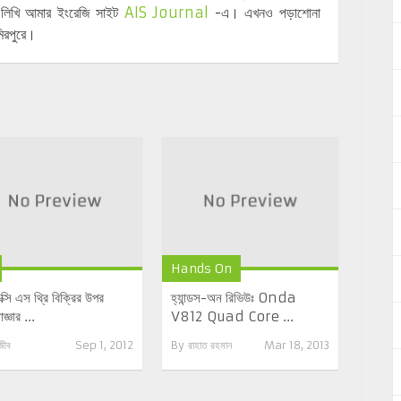
়ে লিখি আমার ইংরেজি সাইট
AIS Journal
-এ। এখনও পড়াশোনা
িরপুরে।
Hands On
াক্সি এস থ্রি বিক্রির উপর
হ্যান্ডস-অন রিভিউঃ Onda
জ্ঞার ...
V812 Quad Core ...
জীব
Sep 1, 2012
By
রাহাত রহমান
Mar 18, 2013