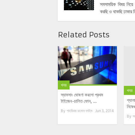
সমসাময়িক বিষয় নিয
করছি ও থাকছি ঢাকার ম
Related Posts
খবর
খবর
স্যামসাং ঘোষণা করলো প্রথম
গ্যাল
টাইজেন-চালিত ফোন, ...
নিষেধা
By
শাহরিয়ার রহমান ফাহিম
Jun 3, 2014
By
স