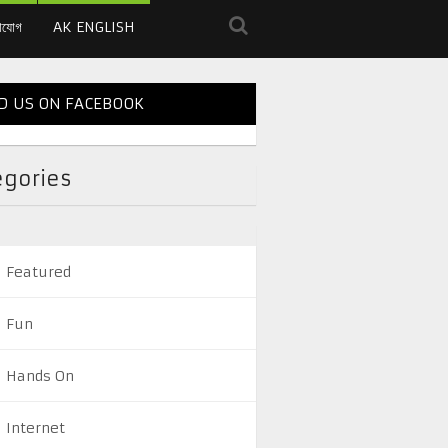
াযোগ
AK ENGLISH
D US ON FACEBOOK
egories
Featured
Fun
Hands On
Internet