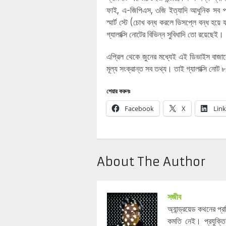
ফাই, এ-জিপিএস, ৩জি ইত্যাদি আধুনিক সব প্র
স্মার্ট স্টে (চোখ বন্ধ করলে ডিসপ্লে বন্ধ হয়
গ্যালাক্সি নোটের বিভিন্ন সুবিধাদি তো রয়েছেই।
এপ্রিল থেকে জুনের মধ্যেই এই ডিভাইস বাজারে
মূল্য সংক্রান্ত সব তথ্য। তাই গ্যালাক্সি নো
শেয়ার করুনঃ
Facebook
X
Lin
About The Author
সজীব
অ্যান্ড্রয়েড কথনের প
কমতি নেই। প্রযুক্তি