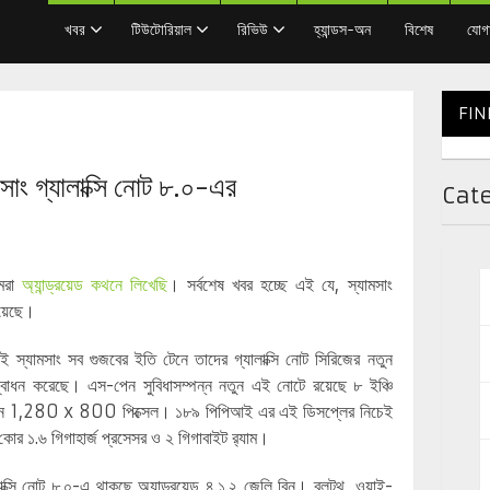
খবর
টিউটোরিয়াল
রিভিউ
হ্যান্ডস-অন
বিশেষ
যোগ
FIN
সাং গ্যালাক্সি নোট ৮.০-এর
Cat
আমরা
অ্যান্ড্রয়েড কথনে লিখেছি
। সর্বশেষ খবর হচ্ছে এই যে, স্যামসাং
য়েছে।
াণেই স্যামসাং সব গুজবের ইতি টেনে তাদের গ্যালাক্সি নোট সিরিজের নতুন
্বোধন করেছে। এস-পেন সুবিধাসম্পন্ন নতুন এই নোটে রয়েছে ৮ ইঞ্চি
ুলেশন 1,280 x 800 পিক্সেল। ১৮৯ পিপিআই এর এই ডিসপ্লের নিচেই
কোর ১.৬ গিগাহার্জ প্রসেসর ও ২ গিগাবাইট র‌্যাম।
ক্সি নোট ৮.০-এ থাকছে অ্যান্ড্রয়েড ৪.১.২ জেলি বিন। ব্লুটুথ, ওয়াই-