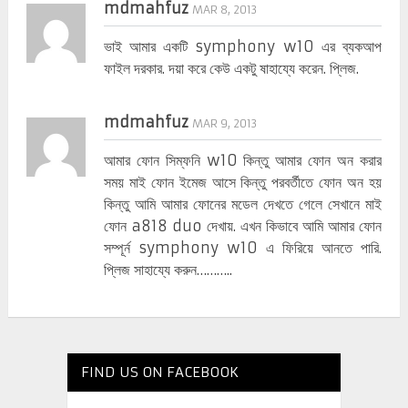
mdmahfuz
MAR 8, 2013
ভাই আমার একটি symphony w10 এর ব্যকআপ
ফাইল দরকার. দয়া করে কেউ একটু ষাহায্যে করেন. প্লিজ.
mdmahfuz
MAR 9, 2013
আমার ফোন সিম্ফনি w10 কিন্তু আমার ফোন অন করার
সময় মাই ফোন ইমেজ আসে কিন্তু পরবর্তীতে ফোন অন হয়
কিন্তু আমি আমার ফোনের মডেল দেখতে গেলে সেখানে মাই
ফোন a818 duo দেখায়. এখন কিভাবে আমি আমার ফোন
সম্পূর্ন symphony w10 এ ফিরিয়ে আনতে পারি.
প্লিজ সাহায্যে করুন………..
FIND US ON FACEBOOK