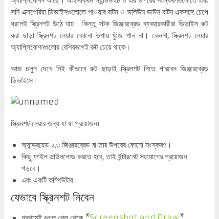
সনি এক্সপেরিয়া ডিভাইসগুলোতে পাওয়ার বাটন ও ভলিউম ডাউন বাটন একসঙ্গে চেপে
ধরলেই স্ক্রিনশট উঠে যায়। কিন্তু স্টক জিঞ্জারব্রেড ব্যবহারকারীরা ডিভাইস রুট
করা ছাড়া স্ক্রিনশট নেয়ার কোনো উপায় খুঁজে পান না। কেননা, স্ক্রিনশট নেয়ার
অ্যাপ্লিকেশনগুলোর বেশিরভাগই রুট চেয়ে থাকে।
আজ চলুন দেখে নিই কীভাবে রুট ছাড়াই স্ক্রিনশট নিতে পারবেন জিঞ্জারব্রেড
ডিভাইসে।
স্ক্রিনশট নেয়ার জন্য যা যা প্রয়োজনঃ
অ্যান্ড্রয়েড ২.৩ জিঞ্জারব্রেড বা তার উপরের কোনো সংস্করণ।
কিছু ফাইল ডাউনলোড করতে হবে, তাই ইন্টারনেট সংযোগের প্রয়োজন
পড়বে।
এবং একটি কম্পিউটার।
যেভাবে স্ক্রিনশট নিবেন
প্রথমেই গুগল প্লে থেকে *
Screenshot and Draw
*