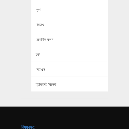
ব্লগ
ভিডিও
মোবাইল কথন
রুট
সিইএস
হ্যান্ডসেট রিভিউ
বিষয়বস্তু