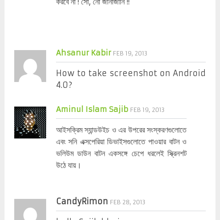
করবে না ! সো, নো জানাজানি !!
Ahsanur Kabir
FEB 19, 2013
How to take screenshot on Android
4.0?
Aminul Islam Sajib
FEB 19, 2013
আইসক্রিম স্যান্ডউইচ ও এর উপরের সংস্করণগুলোতে
এবং সনি এক্সপেরিয়া ডিভাইসগুলোতে পাওয়ার বাটন ও
ভলিউম ডাউন বাটন একসঙ্গে চেপে ধরলেই স্ক্রিনশট
উঠে যায়।
CandyRimon
FEB 28, 2013