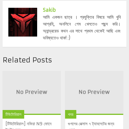
Sakib
আমি একজন ছাত্র । প্রযুক্তির বিষয়ে আমি খুবি
আগ্রহি, অনলিনে গেম খেলতেও পছন্দ করি।
অ্যান্ড্রয়েড কথন এর সাথে প্রথম থেকেই আছি এবং
ভবিষ্যতেও থাক! :)
Related Posts
টিউটোরিয়াল
খবর
[টিউটোরিয়াল] নকিয়া N9 ফোনে
গুগলের নেক্সাস ৭ ট্যাবলেটের জন্য