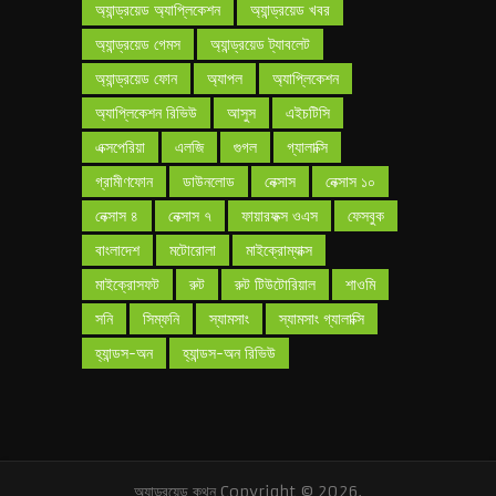
অ্যান্ড্রয়েড অ্যাপ্লিকেশন
অ্যান্ড্রয়েড খবর
অ্যান্ড্রয়েড গেমস
অ্যান্ড্রয়েড ট্যাবলেট
অ্যান্ড্রয়েড ফোন
অ্যাপল
অ্যাপ্লিকেশন
অ্যাপ্লিকেশন রিভিউ
আসুস
এইচটিসি
এক্সপেরিয়া
এলজি
গুগল
গ্যালাক্সি
গ্রামীণফোন
ডাউনলোড
নেক্সাস
নেক্সাস ১০
নেক্সাস ৪
নেক্সাস ৭
ফায়ারফক্স ওএস
ফেসবুক
বাংলাদেশ
মটোরোলা
মাইক্রোম্যাক্স
মাইক্রোসফট
রুট
রুট টিউটোরিয়াল
শাওমি
সনি
সিম্ফনি
স্যামসাং
স্যামসাং গ্যালাক্সি
হ্যান্ডস-অন
হ্যান্ডস-অন রিভিউ
অ্যান্ড্রয়েড কথন
Copyright © 2026.