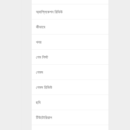
অ্যাপ্লিকেশন রিভিউ
কীভাবে
খবর
গেম লিস্ট
গেমস
গেমস রিভিউ
ছবি
টিউটোরিয়াল