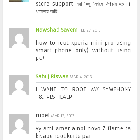
store support নিয়া কিছু লিখলে উপকার হত।।
ঝামেলায় আছি
Nawshad Sayem
FEB 27, 2013
how to root xperia mini pro using
smart phone only( without using
pc)
Sabuj Biswas
MAR 4, 2013
I WANT TO ROOT MY SYMPHONY
T8….PLS HEALP
rubel
MAR 12, 2013
vy ami amar ainol novo 7 flame ta
kivabe root korte pari