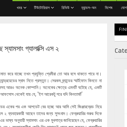
খবর
টিউটোরিয়াল
রিভিউ
হ্যান্ডস-অন
বিশেষ
যোগ
FIN
স্যামসাং গ্যালাক্সি এস ২
Cat
জিমাত করে যাচ্ছে তখন প্রযুক্তি প্রেমীরা তো আর বসে থাকতে পারে না।
ান্ড্রয়েডের স্বাদ নিতে প্রস্তুত। সেরকম ব্র্যান্ডের স্মার্টফোন কিনতে না
লটনসহ আরও অনেক কোম্পানি। অনেকের ক্ষেত্রে এমনটি ঘটেছে যে, একটি
নে আফসোস থেকেই যায় যে, ‘ইশ আরেকটু পরে যদি কিনতাম!!’
েডের একের পর এক আপডেট বের হচ্ছে আর আমি সেই জিঞ্জারব্রেড নিয়ে
 এস ২ ব্যবহারকারী আছেন তাদের জন্য সুসংবাদ। ফেব্রুয়ারির শুরুর দিকে
ভাষ্য অনুযায়ী স্যামসাং এর এক মুখপাত্র জানিয়েছেন যে, ফেব্রুয়ারির