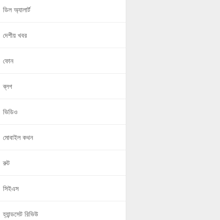
ডিল অ্যালার্ট
দেশীয় খবর
ফোন
ব্লগ
ভিডিও
মোবাইল কথন
রুট
সিইএস
হ্যান্ডসেট রিভিউ