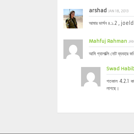
arshad
JAN 18, 2013
আমার ভার্সন ৪.১.2 , joe
Mahfuj Rahman
JAN
আমি গ্যালাক্সি নোট ব্যবহার
Swad Habi
গতকাল 4.2.1 কা
লাগছে।