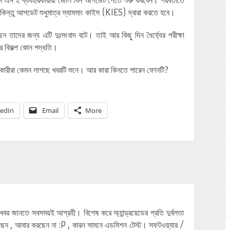
লাক্সি এস ২ ব্যবহারকারীরা জেলি বিন আপডেট পেতে শুরু করবেন। পরবর্তীতে
 কিন্তু আপডেট শুধুমাত্র স্যামসাং কাইস (KIES) দ্বারা করতে হবে।
ছেন তাদের জন্য এটি দুঃসংবাদ বটে। তাই আর কিছু দিন ধৈর্য্যের পরীক্ষা
ে বিকল্প কোন পদ্ধতি।
হারকারীরা কেমন লাগছে খবরটি শুনে। আর কারা কিনতে পারেন ফোনটি?
kedIn
Email
More
রাখবর জানতে সবসময়ই আগ্রহী। বিশেষ করে অ্যান্ড্রয়েডের প্রতি দুর্বলতা
ছেন , আবার করছেন না :P , কারন সামনে এডমিশন টেস্ট। সফটওয়্যার /