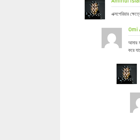
Aminul Isla
এক্সপেরিয়ার ক্ষে
Omi 
আমার ম
করে যা