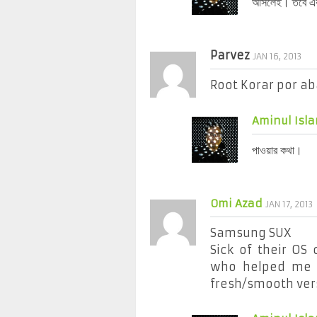
আসলেই। তবে এ
Parvez
JAN 16, 2013
Root Korar por ab
Aminul Isla
পাওয়ার কথা।
Omi Azad
JAN 17, 2013
Samsung SUX
Sick of their OS
who helped me 
fresh/smooth ver