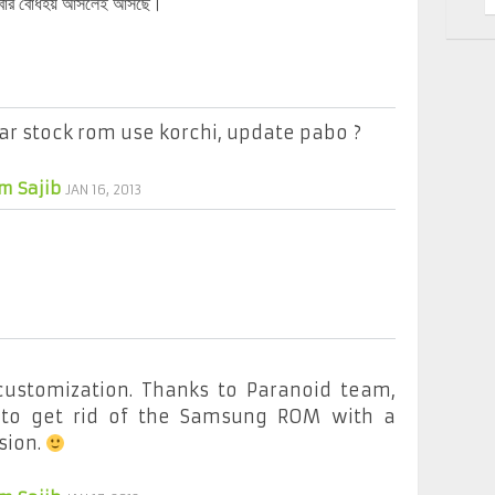
বার বোধহয় আসলেই আসছে।
ar stock rom use korchi, update pabo ?
m Sajib
JAN 16, 2013
 customization. Thanks to Paranoid team,
to get rid of the Samsung ROM with a
sion.