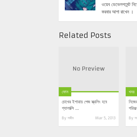
ওয়েব ডেভেলপমেন্ট নি
করবার আশা রাখেন ।
Related Posts
ফোন
খবর
চোখের ইশারায় পেজ স্ক্রলিং হবে
নিজের
গ্যালাক্সি ...
পরিকল
By
সজীব
Mar 5, 2013
By
স