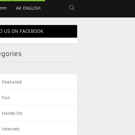
াযোগ
AK ENGLISH
D US ON FACEBOOK
egories
Featured
Fun
Hands On
Internet