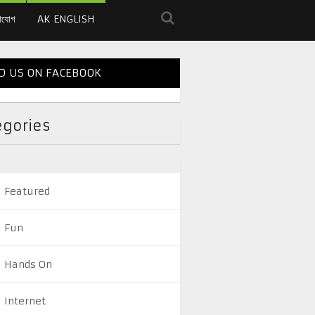
াযোগ
AK ENGLISH
D US ON FACEBOOK
egories
Featured
Fun
Hands On
Internet