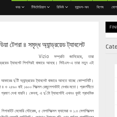
খবর
টিউটোরিয়াল
রিভিউ
হ্যান্ডস-অন
বিশেষ
যোগ
FIN
টেগরা ৪ সমৃদ্ধ অ্যান্ড্রয়েড ট্যাবলেট
Cat
Vizio সম্প্রতি জানিয়েছে, তারা
্যান্ড্রয়েড ট্যাবলেট শিগগিরই বাজারে আনছে। সিইএস-এ তারা নতুন এই
 আকারের দু’টি অ্যান্ড্রয়েড ট্যাবলেট বাজারে আনতে যাচ্ছে কোম্পানিটি।
রা ৪ ও ২৫৬০ বাই ১৬০০ পিক্সেল রেজুলেশনটাই দেখার মতো। প্রদর্শনীতে
প্রমাণ দেখা যায়নি। কেননা, এ দু’টো ট্যাবলেটই এখনও খুবই প্রাথমিক
গিগাবাইট মেমোরি স্টোরেজ, ৫ মেগাপিক্সেল ক্যামেরা ও ১.৩ মেগাপিক্সেল