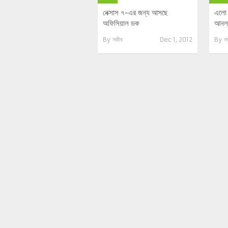
নেক্সাস ৭-এর জন্য আসছে
এলো ন
অফিসিয়াল ডক
আনলক
By
সজীব
Dec 1, 2012
By
স