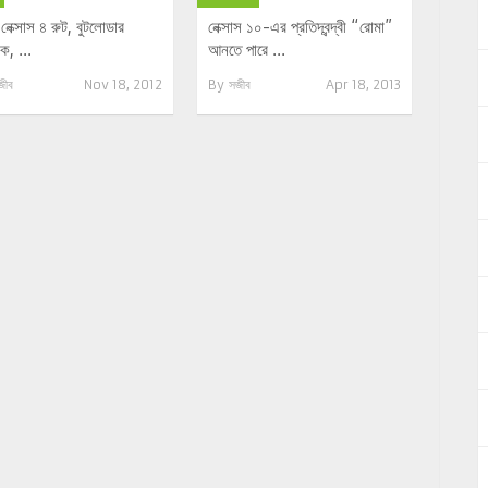
েক্সাস ৪ রুট, বুটলোডার
নেক্সাস ১০-এর প্রতিদ্বন্দ্বী “রোমা”
, ...
আনতে পারে ...
জীব
Nov 18, 2012
By
সজীব
Apr 18, 2013