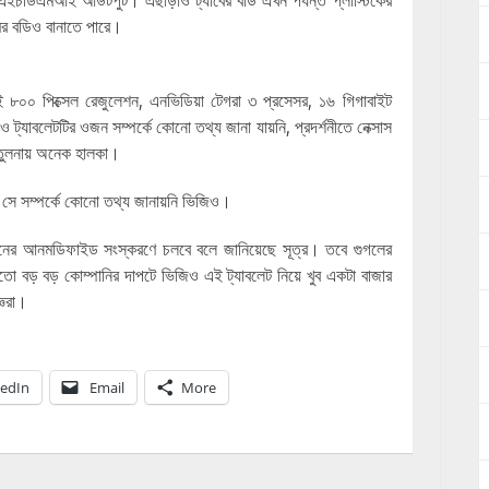
ো-এইচডিএমআই আউটপুট। এছাড়াও ট্যাবের বডি এখন পর্যন্ত প্লাস্টিকের
মের বডিও বানাতে পারে।
৮০০ পিক্সেল রেজুলেশন, এনভিডিয়া টেগরা ৩ প্রসেসর, ১৬ গিগাবাইট
িও ট্যাবলেটটির ওজন সম্পর্কে কোনো তথ্য জানা যায়নি, প্রদর্শনীতে নেক্সাস
 তুলনায় অনেক হালকা।
ে সে সম্পর্কে কোনো তথ্য জানায়নি ভিজিও।
ি বিনের আনমডিফাইড সংস্করণে চলবে বলে জানিয়েছে সূত্র। তবে গুগলের
তো বড় বড় কোম্পানির দাপটে ভিজিও এই ট্যাবলেট নিয়ে খুব একটা বাজার
্ঞরা।
kedIn
Email
More