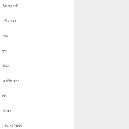
ডিল অ্যালার্ট
দেশীয় খবর
ফোন
ব্লগ
ভিডিও
মোবাইল কথন
রুট
সিইএস
হ্যান্ডসেট রিভিউ