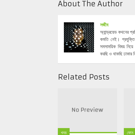
About The Author
সজীব
অ্যান্ড্রয়েড কথনের প
কমতি নেই। প্রযুক্তি
সমসাময়িক বিষয় নিয
করছি ও থাকছি ঢাকার ম
Related Posts
খবর
ফোন