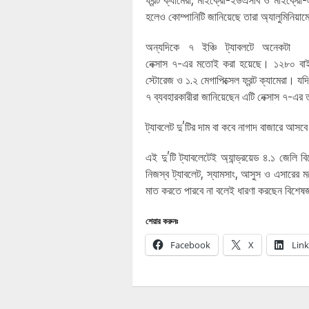
ফ্রন্ট ক্যামেরা, মাইক্রো-ইউএসবি ও মাইক্র
হলেও কোম্পানিটি জানিয়েছে তারা অ্যালুমিনিয়া
অন্যদিকে ৭ ইঞ্চি ট্যাবলটে অনেকটা
নেক্সাস ৭-এর মতোই করা হয়েছে। ১২৮০ বাই 
স্টোরেজ ও ১.২ মেগাপিক্সেল ফ্রন্ট ক্যামেরা। যদ
৭ ব্যবহারকারীরা জানিয়েছেন এটি নেক্সাস ৭-এর
ট্যাবলেট দু’টির দাম বা কবে নাগাদ বাজারে আসব
এই দু’টি ট্যাবলেটেই অ্যান্ড্রয়েড ৪.১ জেল
নিজস্ব ট্যাবলেট, স্যামসাং, আসুস ও এসারের ম
মাত করতে পারবে না বলেই ধারণা করছেন বিশেষজ
শেয়ার করুনঃ
Facebook
X
Lin