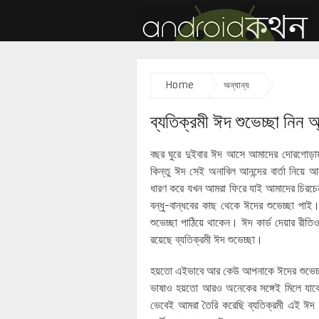
Home
অন্যান্য
ব্যতিক্রমী ঈদ শুভেচ্ছা নিন অ
বছর ঘুরে দুইবার ঈদ আসে আমাদের দোরগোড়ায
কিন্তু ঈদ সেই অনাবিল আনন্দের বার্তা নিয়
ধারণ করে যখন আমরা ফিরে যাই আমাদের চিরচ
বন্ধু-বান্ধবের কাছ থেকে ঈদের শুভেচ্ছা 
শুভেচ্ছা পাঠিয়ে থাকেন। ঈদ কার্ড দেয়ার রী
রয়েছে ব্যতিক্রমী ঈদ শুভেচ্ছা।
হয়তো এইভাবে আর কেউ আপনাকে ঈদের শুভেচ্
ভাষাও হয়তো আরও অনেকের সঙ্গেই মিলে যাবে।
ভেবেই আমরা তৈরি করেছি ব্যতিক্রমী এই ঈদ কার্