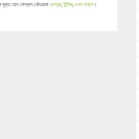
্গে যুক্ত হোন সোশ্যাল নেটওয়ার্ক
ফেসবুক
,
টুইটার
,
গুগল প্লাসে
।