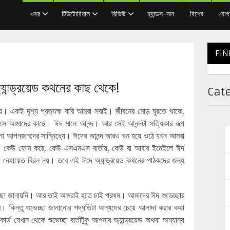
খবর
টিউটোরিয়াল
রিভিউ
হ্যান্ডস-অন
বিশেষ
যোগ
FIN
্যান্ড্রয়েড কথনের কাছ থেকে!
Cat
়। একই দৃশ্য প্রত্যক্ষ করি আমরা সবাই। জীবনের মোড় ঘুরতে থাকে,
ে আসে আমাদের কাছে। ঈদ মানে আনন্দ। আর সেই আনন্দটা সত্যিকার রূপ
েনা আপনজনদের সান্নিধ্যে। ঈদের আনন্দ আরও ঘন হয়ে ওঠে যখন আমরা
পাই। কেউ ফোন করে, কেউ এসএমএস বার্তায়, কেউ বা আবার ইমেইলে ঈদ
তিও নেহায়েত বিরল নয়। তবে এই ঈদে অ্যান্ড্রয়েড কথনের পাঠকদের জন্য
ছা জানায়নি। আর তাই আমরাই হতে চাই প্রথম। আমাদের ঈদ শুভেচ্ছার
 কিন্তু শুভেচ্ছা জানানোর পদ্ধতিটা অন্যদের চেয়ে আলাদা করার কথা
ড যেখান থেকে শুভেচ্ছা বার্তাটুকু আপনার অ্যান্ড্রয়েড অথবা অন্যান্য