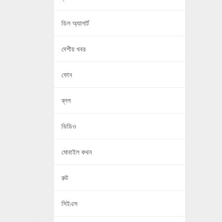
ডিল অ্যালার্ট
দেশীয় খবর
ফোন
ব্লগ
ভিডিও
মোবাইল কথন
রুট
সিইএস