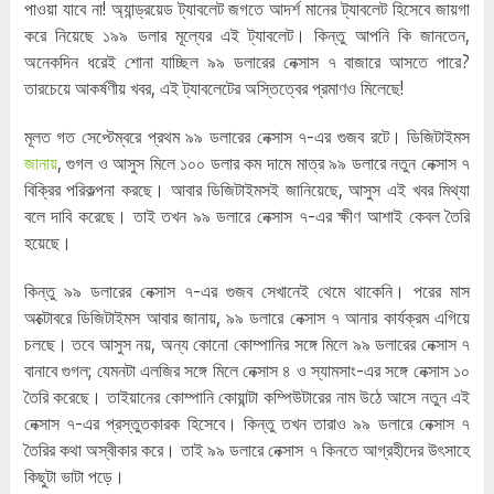
পাওয়া যাবে না! অ্যান্ড্রয়েড ট্যাবলেট জগতে আদর্শ মানের ট্যাবলেট হিসেবে জায়গা
করে নিয়েছে ১৯৯ ডলার মূল্যের এই ট্যাবলেট। কিন্তু আপনি কি জানতেন,
অনেকদিন ধরেই শোনা যাচ্ছিল ৯৯ ডলারের নেক্সাস ৭ বাজারে আসতে পারে?
তারচেয়ে আকর্ষণীয় খবর, এই ট্যাবলেটের অস্তিত্বের প্রমাণও মিলেছে!
মূলত গত সেপ্টেম্বরে প্রথম ৯৯ ডলারের নেক্সাস ৭-এর গুজব রটে। ডিজিটাইমস
জানায়
, গুগল ও আসুস মিলে ১০০ ডলার কম দামে মাত্র ৯৯ ডলারে নতুন নেক্সাস ৭
বিক্রির পরিকল্পনা করছে। আবার ডিজিটাইমসই জানিয়েছে, আসুস এই খবর মিথ্যা
বলে দাবি করেছে। তাই তখন ৯৯ ডলারে নেক্সাস ৭-এর ক্ষীণ আশাই কেবল তৈরি
হয়েছে।
কিন্তু ৯৯ ডলারের নেক্সাস ৭-এর গুজব সেখানেই থেমে থাকেনি। পরের মাস
অক্টোবরে ডিজিটাইমস আবার জানায়, ৯৯ ডলারে নেক্সাস ৭ আনার কার্যক্রম এগিয়ে
চলছে। তবে আসুস নয়, অন্য কোনো কোম্পানির সঙ্গে মিলে ৯৯ ডলারের নেক্সাস ৭
বানাবে গুগল; যেমনটা এলজির সঙ্গে মিলে নেক্সাস ৪ ও স্যামসাং-এর সঙ্গে নেক্সাস ১০
তৈরি করেছে। তাইয়ানের কোম্পানি কোয়ান্টা কম্পিউটারের নাম উঠে আসে নতুন এই
নেক্সাস ৭-এর প্রস্তুতকারক হিসেবে। কিন্তু তখন তারাও ৯৯ ডলারে নেক্সাস ৭
তৈরির কথা অস্বীকার করে। তাই ৯৯ ডলারে নেক্সাস ৭ কিনতে আগ্রহীদের উৎসাহে
কিছুটা ভাটা পড়ে।