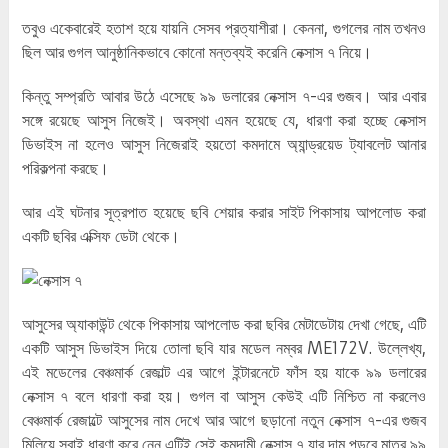
তবুও একেবারেই হতাশ হয়ে যায়নি সেসব প্রত্যাশীরা। কেননা, গুগলের নাম তখনও
ছিল আর গুগল আনুষ্ঠানিকভাবে কোনো মন্তব্যই করেনি নেক্সাস ৭ নিয়ে।
কিন্তু সম্প্রতি আবার উঠে এসেছে ৯৯ ডলারের নেক্সাস ৭-এর গুজব। আর এবার
সঙ্গে রয়েছে আসুস নিজেই। অবস্থা এমন হয়েছে যে, ধারণা করা হচ্ছে নেক্সাস
ডিভাইস না হলেও আসুস নিজেরাই হয়তো কমদামে অ্যান্ড্রয়েড ট্যাবলেট আনার
পরিকল্পনা করছে।
আর এই ঘটনার সূত্রপাত হয়েছে ছবি শেয়ার করার সাইট পিকাসায় আপলোড করা
একটি ছবির এক্সিফ ডেটা থেকে।
আসুসের অ্যাকাউন্ট থেকে পিকাসায় আপলোড করা ছবির মেটাডেটায় দেখা গেছে, এটি
একটি আসুস ডিভাইস দিয়ে তোলা ছবি যার মডেল নম্বর ME172V. উল্লেখ্য,
এই মডেলের বেঞ্চমার্ক রেজাল্ট এর আগে ইন্টারনেটে ফাঁস হয় যাকে ৯৯ ডলারের
নেক্সাস ৭ বলে ধারণা করা হয়। গুগল বা আসুস কেউই এটি নিশ্চিত না করলেও
বেঞ্চমার্ক রেজাল্টে আসুসের নাম দেখে আর আগে ছড়ানো নতুন নেক্সাস ৭-এর গুজব
মিলিয়ে সবাই ধারণা করে নেন এটিই সেই কমদামী নেক্সাস ৭ যার দাম পড়বে মাত্র ৯৯