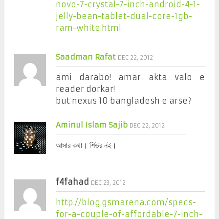
novo-7-crystal-7-inch-android-4-1-
jelly-bean-tablet-dual-core-1gb-
ram-white.html
Saadman Rafat
DEC 22, 2012
ami darabo! amar akta valo e
reader dorkar!
but nexus 10 bangladesh e arse?
Aminul Islam Sajib
DEC 22, 2012
আসার কথা। শিউর নই।
f4fahad
DEC 23, 2012
http://blog.gsmarena.com/specs-
for-a-couple-of-affordable-7-inch-