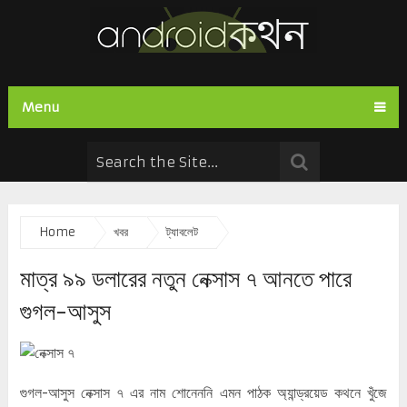
Menu
Home
খবর
ট্যাবলেট
মাত্র ৯৯ ডলারের নতুন নেক্সাস ৭ আনতে পারে
গুগল-আসুস
গুগল-আসুস নেক্সাস ৭ এর নাম শোনেননি এমন পাঠক অ্যান্ড্রয়েড কথনে খুঁজে