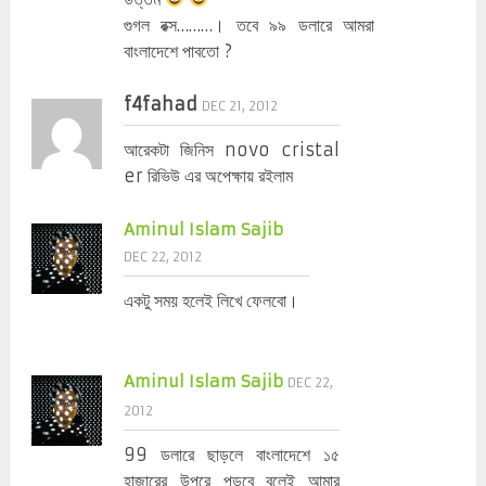
গুগল রক্স………। তবে ৯৯ ডলারে আমরা
বাংলাদেশে পাবতো ?
f4fahad
DEC 21, 2012
আরেকটা জিনিস novo cristal
er রিভিউ এর অপেক্ষায় রইলাম
Aminul Islam Sajib
DEC 22, 2012
একটু সময় হলেই লিখে ফেলবো।
Aminul Islam Sajib
DEC 22,
2012
99 ডলারে ছাড়লে বাংলাদেশে ১৫
হাজারের উপরে পড়বে বলেই আমার