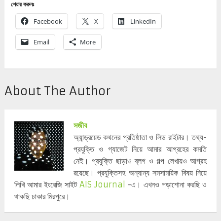
শেয়ার করুনঃ
Facebook
X
LinkedIn
Email
More
About The Author
সজীব
অ্যান্ড্রয়েড কথনের প্রতিষ্ঠাতা ও লিড রাইটার। তথ্য-
প্রযুক্তি ও গ্যাজেট নিয়ে আমার আগ্রহের কমতি
নেই। প্রযুক্তি ছাড়াও ব্লগ ও গল্প লেখায়ও আগ্রহ
রয়েছে। প্রযুক্তিসহ অন্যান্য সমসাময়িক বিষয় নিয়ে
লিখি আমার ইংরেজি সাইট
AIS Journal
-এ। এখনও পড়াশোনা করছি ও
থাকছি ঢাকার মিরপুরে।