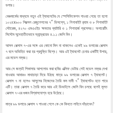
ডলার।
বেঞ্চমার্কের মাধ্যমে নতুন এই ট্যাবলেটের যে স্পেসিফিকেশন পাওয়া গেছে তা হলো
১০২৪x৬০০ পিক্সেল রেজুলেশনের ৭” ডিসপ্লে, ১ গিগাবাইট র‌্যাম ও ৮ গিগাবাইট
স্টোরেজ, ৪২৭০ এমএএইচ ক্ষমতার ব্যাটারি ও ১ গিগাহার্জ প্রসেসর। অপারেটিং
সিস্টেম সন্দেহাতীতভাবে অ্যান্ড্রয়েড ৪.১.১ জেলি বিন।
আসল নেক্সাস ৭-এর সঙ্গে এর কোনো মিল না থাকলেও একেই ৯৯ ডলারের নেক্সাস
৭ বলে অভিহিত করা হয় প্রযুক্তি বিশ্বে। আর এই ট্যাবলেট চেনার একটিই উপায়,
এর মডেল নম্বর।
আর সে জন্যই পিকাসায় আপলোড করা ছবির এক্সিফ ডেটায় সেই মডেল নম্বর দেখা
যাওয়ায় আবারও মাথাচাড়া দিয়ে উঠছে মাত্র ৯৯ ডলারের নেক্সাস ৭ ট্যাবলেট।
নেক্সাস ৭ না হলেও আসুসের নিজেদের তৈরি কম দামী ৭” ট্যাবলেটও হতে পারে
এটি। তারা নেক্সাস ৭ তৈরি করে আর এই ডিভাইসে জেলি বিন চলছে বলেই মূলত
নেক্সাস ৭-এর গুজব বিশ্বাসযোগ্য হয়ে উঠেছে।
মাত্র ৯৯ ডলারে নেক্সাস ৭ পাওয়া গেলে কে কে কিনতে লাইনে দাঁড়াবেন?