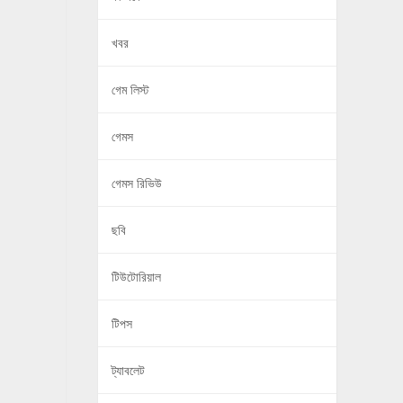
খবর
গেম লিস্ট
গেমস
গেমস রিভিউ
ছবি
টিউটোরিয়াল
টিপস
ট্যাবলেট