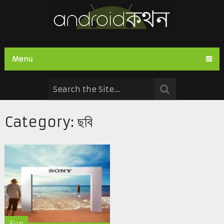
Menu
Category:
ছবি
Fun